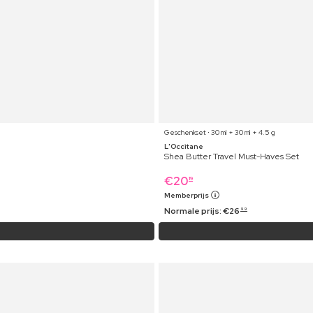
Geschenkset ⋅ 30 ml + 30 ml + 4.5 g
L'Occitane
Shea Butter Travel Must-Haves Set
€
20
19
Memberprijs
Normale prijs:
€
26
99