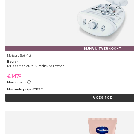
BIJNA UITVERKOCHT
Manicure Set ⋅ 1 st
Beurer
MP100 Manicure & Pedicure Station
€
147
19
Memberprijs
Normale prijs:
€
313
49
VOEG TOE