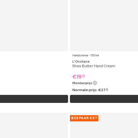
Handcrème ⋅ 150 ml
L'Occitane
Shea Butter Hand Cream
€
19
79
Memberprijs
Normale prijs:
€
27
19
BESPAAR
€5
70