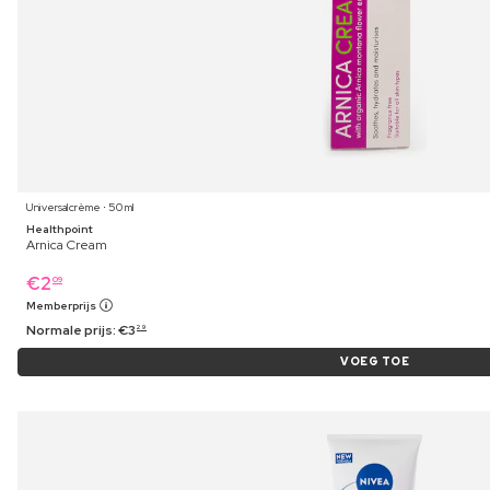
Universalcrème ⋅ 50 ml
Healthpoint
Arnica Cream
€
2
09
Memberprijs
Normale prijs:
€
3
29
VOEG TOE