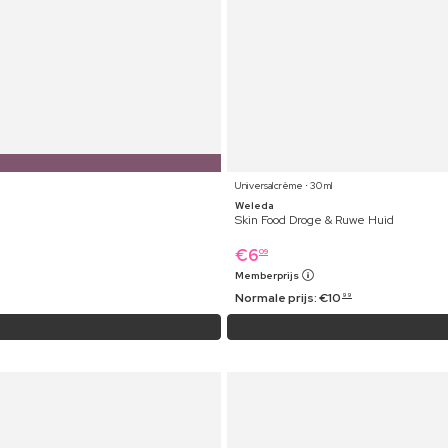
Universalcrème ⋅ 30 ml
Weleda
Skin Food Droge & Ruwe Huid
€
6
09
Memberprijs
Normale prijs:
€
10
99