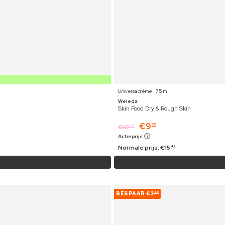
Universalcrème ⋅ 75 ml
Weleda
Skin Food Dry & Rough Skin
€
9
79
€
10
09
Actieprijs
Normale prijs:
€
15
49
BESPAAR
€3
58