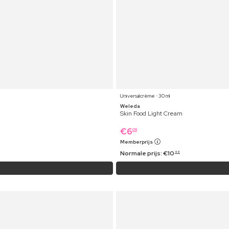
Universalcrème ⋅ 30 ml
Weleda
Skin Food Light Cream
€
6
09
Memberprijs
Normale prijs:
€
10
99