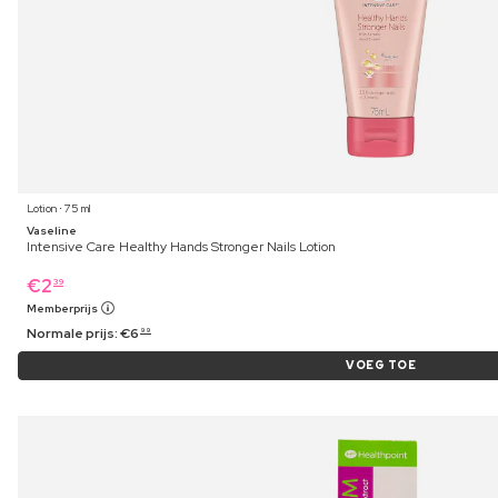
Lotion ⋅ 75 ml
Vaseline
Intensive Care Healthy Hands Stronger Nails Lotion
€
2
39
Memberprijs
Normale prijs:
€
6
99
VOEG TOE