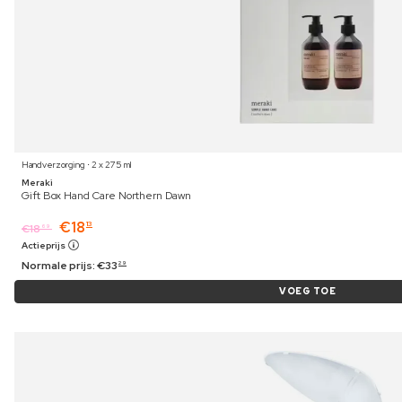
Handverzorging ⋅ 2 x 275 ml
Meraki
Gift Box Hand Care Northern Dawn
€
18
13
€
18
69
Actieprijs
Normale prijs:
€
33
29
VOEG TOE