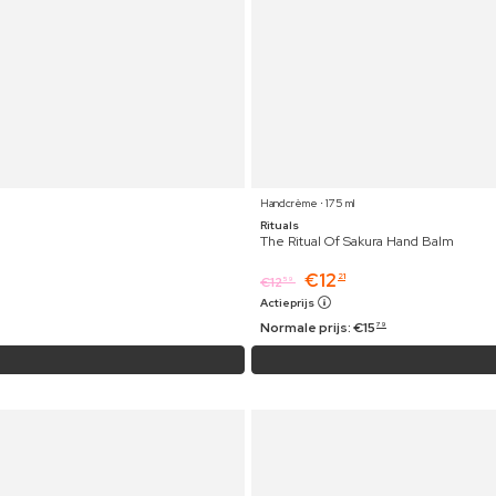
Handcrème ⋅ 175 ml
Rituals
The Ritual Of Sakura Hand Balm
€
12
21
€
12
59
Actieprijs
Normale prijs:
€
15
79