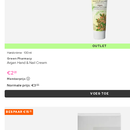
OUTLET
Handcrème ⋅ 100 ml
Green Pharmacy
Argan Hand & Nail Cream
€
2
09
Memberprijs
Normale prijs:
€
3
49
VOEG TOE
BESPAAR
€15
16