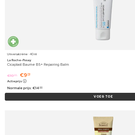
Universalcrème ⋅ 40 ml
La Roche-Posay
Cicaplast Baume B5+ Repairing Balm
€
9
79
€
10
09
Actieprijs
Normale prijs:
€
14
99
VOEG TOE