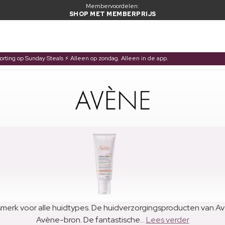
Membervoordelen:
SHOP MET MEMBERPRIJS
korting op Sunday Steals ⚡ Alleen op zondag. Alleen in de app.
gsmerk voor alle huidtypes. De huidverzorgingsproducten van A
Avène-bron. De fantastische...
Lees verder