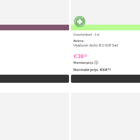
Geschenkset ⋅ 3 st
Avène
Hyaluron Activ B3 Gift Set
€
38
29
Memberprijs
Normale prijs:
€
68
99