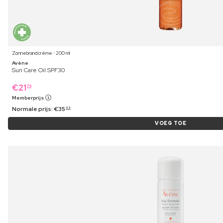
Zonnebrandcrème ⋅ 200 ml
Avène
Sun Care Oil SPF30
€
21
79
Memberprijs
Normale prijs:
€
35
99
VOEG TOE