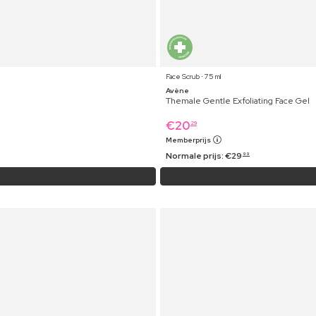
Face Scrub ⋅ 75 ml
Avène
Themale Gentle Exfoliating Face Gel
€
20
29
Memberprijs
Normale prijs:
€
29
99