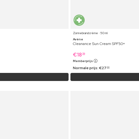
Zonnebrandcrème ⋅ 50 ml
Avène
Cleanance Sun Cream SPF50+
€
18
59
Memberprijs
Normale prijs:
€
27
39