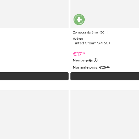
Zonnebrandcrème ⋅ 50 ml
Avène
Tinted Cream SPF50+
€
17
49
Memberprijs
Normale prijs:
€
25
99