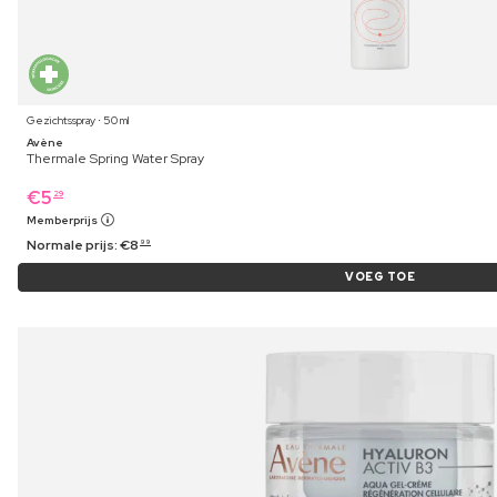
Gezichtsspray ⋅ 50 ml
Avène
Thermale Spring Water Spray
€
5
29
Memberprijs
Normale prijs:
€
8
99
VOEG TOE