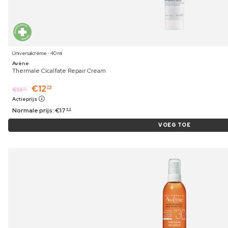
Universalcrème ⋅ 40 ml
Avène
Thermale Cicalfate Repair Cream
€
12
79
€
13
19
Actieprijs
Normale prijs:
€
17
89
VOEG TOE