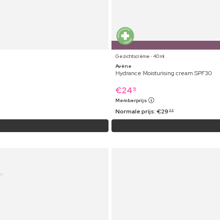
Gezichtscrème ⋅ 40 ml
Avène
Hydrance Moisturising cream SPF30
€
24
19
Memberprijs
Normale prijs:
€
29
99