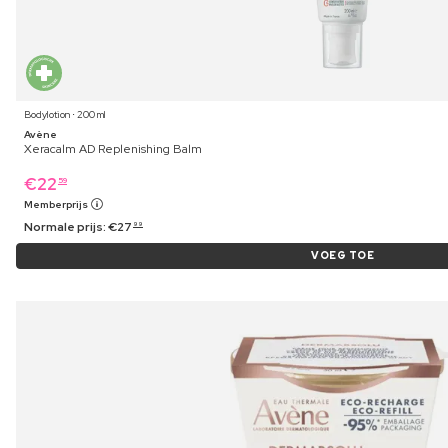
Bodylotion ⋅ 200 ml
Avène
Xeracalm AD Replenishing Balm
€
22
59
Memberprijs
Normale prijs:
€
27
99
VOEG TOE