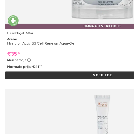
BIJNA UITVERKOCHT
Gezichtsgel ⋅ 50 ml
Avène
Hyaluron Activ B3 Cell Renewal Aqua-Gel
€
35
49
Memberprijs
Normale prijs:
€
41
49
VOEG TOE