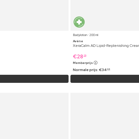
Bodylotion ⋅ 200 ml
Avène
XeraCalm AD Lipid-Replenishing Cre
€
28
29
Memberprijs
Normale prijs:
€
34
99