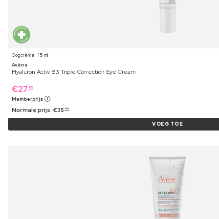
Oogcrème ⋅ 15 ml
Avène
Hyaluron Activ B3 Triple Correction Eye Cream
€
27
89
Memberprijs
Normale prijs:
€
35
49
VOEG TOE