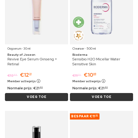
Oogserum ⋅ 30 ml
Cleanser ⋅ 500 ml
Beauty of Joseon
Bioderma
Revive Eye Serum Ginseng +
Sensibio H2O Micellar Water
Retinal
Sensitive Skin
€
12
€
10
31
95
€
12
€
11
69
29
Member actieprijs
Member actieprijs
Normale prijs:
€
21
Normale prijs:
€
21
49
49
VOEG TOE
VOEG TOE
BESPAAR
€11
46