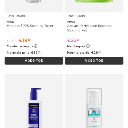
Toner ⋅ 250 ml
Toner ⋅ 230 ml
Anua
Anua
Heartleaf 77% Soothing Toner
Azelaic 10 Hyaluron Redness
Soothing Pad
€
19
€
23
10
19
€
19
69
Member actieprijs
Memberprijs
Normale prijs:
€
32
Normale prijs:
€
29
99
99
VOEG TOE
VOEG TOE