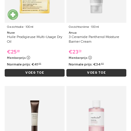
Gezichtsolie ⋅ 100 ml
Gezichtscrème ⋅ 100 ml
Nuxe
Anua
Huile Prodigieuse Multi-Usage Dry
3 Ceramide Panthenol Moisture
Oil
Barrier Cream
€
25
€
23
49
79
Memberprijs
Memberprijs
Normale prijs:
€
41
Normale prijs:
€
34
49
49
VOEG TOE
VOEG TOE