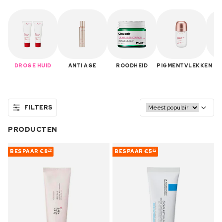
DROGE HUID
ANTI AGE
ROODHEID
PIGMENTVLEKKEN
GE
FILTERS
PRODUCTEN
BESPAAR
€8
BESPAAR
€5
70
20