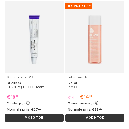
BESPAAR
€8
93
Gezichtscrème ⋅ 20 ml
Lichaamsolie ⋅ 125 ml
Dr. Althea
Bio-Oil
PDRN Reju 5000 Cream
Bio-Oil
€
18
€
14
59
06
€
14
49
Memberprijs
Member actieprijs
Normale prijs:
€
27
Normale prijs:
€
22
49
99
VOEG TOE
VOEG TOE