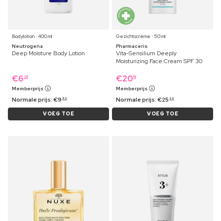
Bodylotion ⋅ 400 ml
Gezichtscrème ⋅ 50 ml
Neutrogena
Pharmaceris
Deep Moisture Body Lotion
Vita-Sensilium Deeply
Moisturizing Face Cream SPF 30
€
6
€
20
29
19
Memberprijs
Memberprijs
Normale prijs:
€
9
Normale prijs:
€
25
89
99
VOEG TOE
VOEG TOE