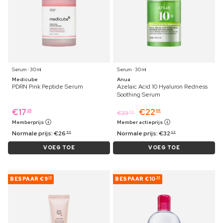
Serum ⋅ 30 ml
Serum ⋅ 30 ml
Medicube
Anua
PDRN Pink Peptide Serum
Azelaic Acid 10 Hyaluron Redness
Soothing Serum
€
17
€
22
29
98
€
23
69
Memberprijs
Member actieprijs
Normale prijs:
€
26
Normale prijs:
€
32
49
99
VOEG TOE
VOEG TOE
BESPAAR
€9
BESPAAR
€10
18
54