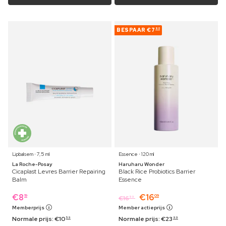
BESPAAR
€7
90
Lipbalsem ⋅ 7,5 ml
Essence ⋅ 120 ml
La Roche-Posay
Haruharu Wonder
Cicaplast Levres Barrier Repairing
Black Rice Probiotics Barrier
Balm
Essence
€
8
€
16
19
09
€
16
59
Memberprijs
Member actieprijs
Normale prijs:
€
10
Normale prijs:
€
23
59
99