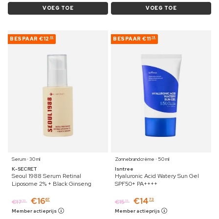
VOEG TOE
VOEG TOE
BESPAAR
€12
BESPAAR
€11
82
76
Serum ⋅ 30 ml
Zonnebrandcrème ⋅ 50 ml
K-SECRET
Isntree
Seoul 1988 Serum Retinal
Hyaluronic Acid Watery Sun Gel
Liposome 2% + Black Ginseng
SPF50+ PA++++
€
16
€
14
67
73
€
17
€
15
19
19
Member actieprijs
Member actieprijs