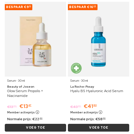
BESPAAR
€9
BESPAAR
€16
02
29
Serum ⋅ 30 ml
Serum ⋅ 30 ml
Beauty of Joseon
La Roche-Posay
Glow Serum Propolis +
Hyalu B5 Hyaluronic Acid Serum
Niacinamide
€
13
€
41
47
80
€
13
€
43
89
09
Member actieprijs
Member actieprijs
Normale prijs:
€
22
Normale prijs:
€
58
49
09
VOEG TOE
VOEG TOE