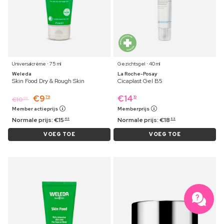
Universalcrème ⋅ 75 ml
Gezichtsgel ⋅ 40 ml
Weleda
La Roche-Posay
Skin Food Dry & Rough Skin
Cicaplast Gel B5
€
9
€
14
79
19
€
10
09
Member actieprijs
Memberprijs
Normale prijs:
€
15
Normale prijs:
€
18
49
69
VOEG TOE
VOEG TOE