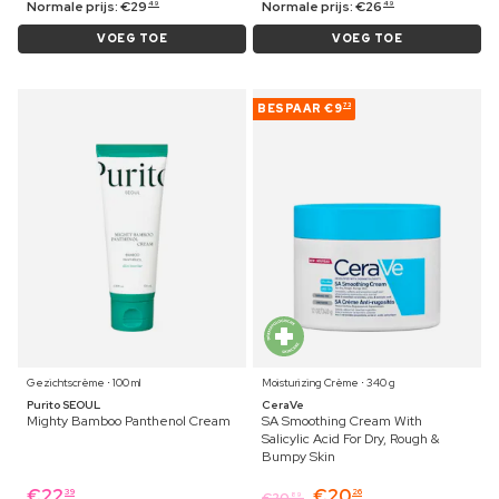
Normale prijs:
€
29
Normale prijs:
€
26
49
49
VOEG TOE
VOEG TOE
BESPAAR
€9
73
Gezichtscrème ⋅ 100 ml
Moisturizing Crème ⋅ 340 g
Purito SEOUL
CeraVe
Mighty Bamboo Panthenol Cream
SA Smoothing Cream With
Salicylic Acid For Dry, Rough &
Bumpy Skin
€
22
€
20
39
26
€
20
89