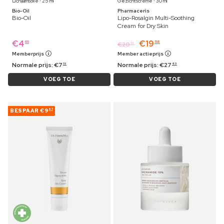
Lichaamsolie ⋅ 25 ml
Gezichtscrème ⋅ 30 ml
Bio-Oil
Pharmaceris
Bio-Oil
Lipo-Rosalgin Multi-Soothing
Cream for Dry Skin
€
4
€
19
69
58
€
20
19
Memberprijs
Member actieprijs
Normale prijs:
€
7
Normale prijs:
€
27
19
49
VOEG TOE
VOEG TOE
BESPAAR
€9
67