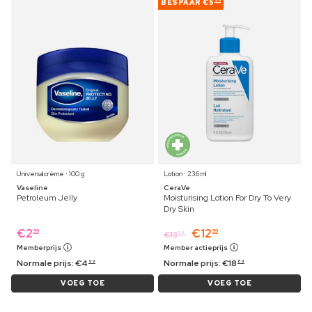
BESPAAR
€5
90
Universalcrème ⋅ 100 g
Lotion ⋅ 236 ml
Vaseline
CeraVe
Petroleum Jelly
Moisturising Lotion For Dry To Very
Dry Skin
€
2
€
12
99
99
€
13
39
Memberprijs
Member actieprijs
Normale prijs:
€
4
Normale prijs:
€
18
99
89
VOEG TOE
VOEG TOE