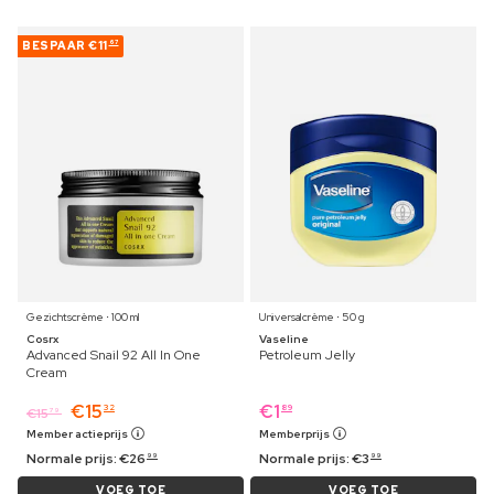
BESPAAR
€11
67
Gezichtscrème ⋅ 100 ml
Universalcrème ⋅ 50 g
Cosrx
Vaseline
Advanced Snail 92 All In One
Petroleum Jelly
Cream
€
15
€
1
32
89
€
15
79
Member actieprijs
Memberprijs
Normale prijs:
€
26
Normale prijs:
€
3
99
99
VOEG TOE
VOEG TOE