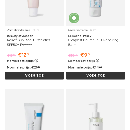
Zonnebrandcrème ⋅ 50 ml
Universalcrème ⋅ 40 ml
Beauty of Joseon
La Roche-Posay
Relief Sun Rice + Probiotics
Cicaplast Baume B5+ Repairing
SPF50+ PA++++
Balm
€
12
€
9
79
79
€
13
€
10
19
09
Member actieprijs
Member actieprijs
Normale prijs:
€
21
Normale prijs:
€
14
49
99
VOEG TOE
VOEG TOE