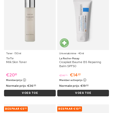
Toner ⋅ 150 ml
Universalcrème ⋅ 40 ml
TirTir
La Roche-Posay
Milk Skin Toner
Cicaplast Baume B5 Repairing
Balm SPF50
€
20
€
14
69
35
€
14
79
Memberprijs
Member actieprijs
Normale prijs:
€
36
Normale prijs:
€
19
99
99
VOEG TOE
VOEG TOE
BESPAAR
€5
BESPAAR
€10
62
02