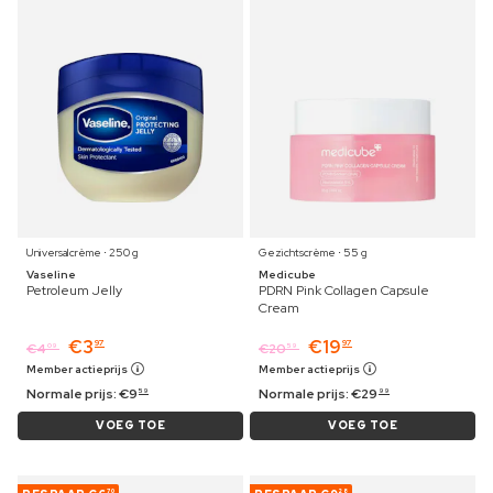
Universalcrème ⋅ 250 g
Gezichtscrème ⋅ 55 g
Vaseline
Medicube
Petroleum Jelly
PDRN Pink Collagen Capsule
Cream
€
3
€
19
97
97
€
4
€
20
09
59
Member actieprijs
Member actieprijs
Normale prijs:
€
9
Normale prijs:
€
29
59
99
VOEG TOE
VOEG TOE
70
28