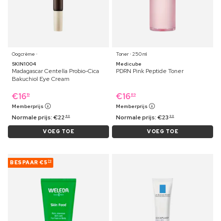
Oogcrème ⋅
Toner ⋅ 250 ml
SKIN1004
Medicube
Madagascar Centella Probio-Cica
PDRN Pink Peptide Toner
Bakuchiol Eye Cream
€
16
€
16
19
89
Memberprijs
Memberprijs
Normale prijs:
€
22
Normale prijs:
€
23
49
99
VOEG TOE
VOEG TOE
BESPAAR
€5
70