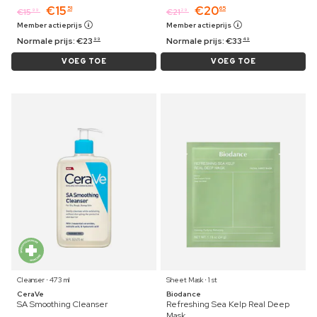
€
15
€
20
51
65
€
15
€
21
99
29
Member actieprijs
Member actieprijs
Normale prijs:
€
23
Normale prijs:
€
33
99
49
VOEG TOE
VOEG TOE
Cleanser ⋅ 473 ml
Sheet Mask ⋅ 1 st
CeraVe
Biodance
SA Smoothing Cleanser
Refreshing Sea Kelp Real Deep
Mask