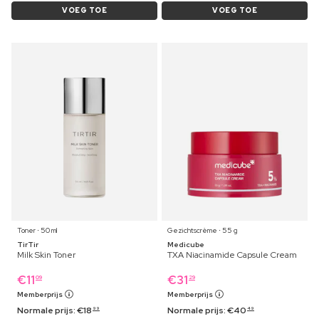
VOEG TOE
VOEG TOE
Toner ⋅ 50 ml
Gezichtscrème ⋅ 55 g
TirTir
Medicube
Milk Skin Toner
TXA Niacinamide Capsule Cream
€
11
€
31
09
29
Memberprijs
Memberprijs
Normale prijs:
€
18
Normale prijs:
€
40
99
49