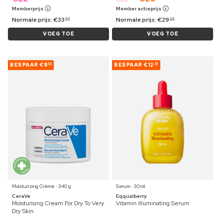
Memberprijs
Member actieprijs
Normale prijs:
€
33
Normale prijs:
€
29
49
99
VOEG TOE
VOEG TOE
BESPAAR
€8
BESPAAR
€12
48
84
Moisturizing Crème ⋅ 340 g
Serum ⋅ 30 ml
CeraVe
Eqqualberry
Moisturising Cream For Dry To Very
Vitamin Illuminating Serum
Dry Skin