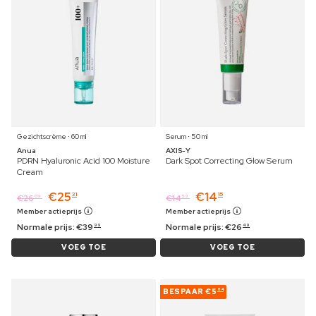
Gezichtscrème ⋅ 60 ml
Serum ⋅ 50 ml
Anua
AXIS-Y
PDRN Hyaluronic Acid 100 Moisture
Dark Spot Correcting Glow Serum
Cream
€
25
€
14
31
15
€
26
€
14
09
59
Member actieprijs
Member actieprijs
Normale prijs:
€
39
Normale prijs:
€
26
99
49
VOEG TOE
VOEG TOE
BESPAAR
€5
64