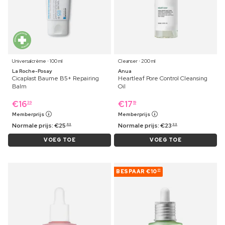
Universalcrème ⋅ 100 ml
Cleanser ⋅ 200 ml
La Roche-Posay
Anua
Cicaplast Baume B5+ Repairing
Heartleaf Pore Control Cleansing
Balm
Oil
€
16
€
17
39
19
Memberprijs
Memberprijs
Normale prijs:
€
25
Normale prijs:
€
23
49
99
VOEG TOE
VOEG TOE
BESPAAR
€10
01