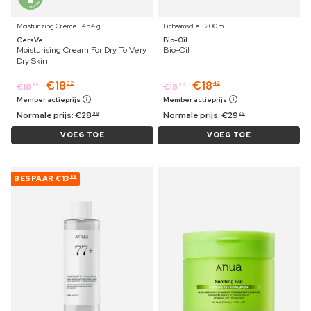
Moisturizing Crème ⋅ 454 g
Lichaamsolie ⋅ 200 ml
CeraVe
Bio-Oil
Moisturising Cream For Dry To Very
Bio-Oil
Dry Skin
€
18
€
18
32
42
€
18
€
18
89
99
Member actieprijs
Member actieprijs
Normale prijs:
€
28
Normale prijs:
€
29
99
29
VOEG TOE
VOEG TOE
BESPAAR
€13
89