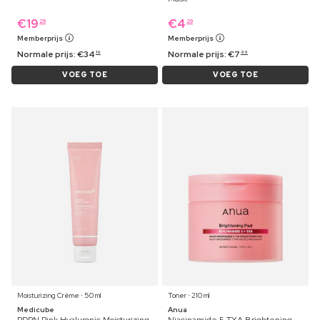
€
19
€
4
29
29
Memberprijs
Memberprijs
Normale prijs:
€
34
Normale prijs:
€
7
19
99
VOEG TOE
VOEG TOE
Moisturizing Crème ⋅ 50 ml
Toner ⋅ 210 ml
Medicube
Anua
PDRN Pink Hyaluronic Moisturizing
Niacinamide 5 TXA Brightening