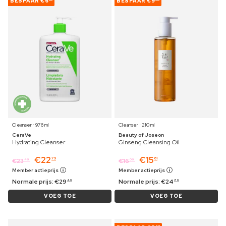
BESPAAR
€6
BESPAAR
€9
Cleanser ⋅ 976 ml
Cleanser ⋅ 210 ml
CeraVe
Beauty of Joseon
Hydrating Cleanser
Ginseng Cleansing Oil
€
22
€
15
79
61
€
23
€
16
49
09
Member actieprijs
Member actieprijs
Normale prijs:
€
29
Normale prijs:
€
24
49
89
VOEG TOE
VOEG TOE