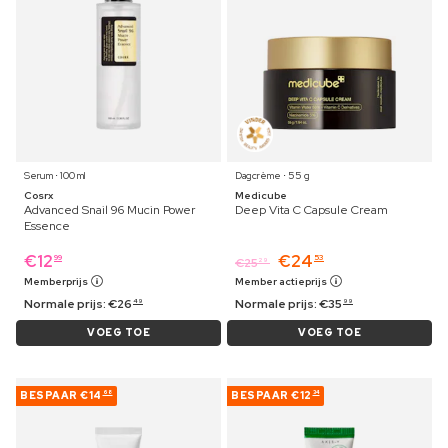
Serum ⋅ 100 ml
Dagcrème ⋅ 55 g
Cosrx
Medicube
Advanced Snail 96 Mucin Power
Deep Vita C Capsule Cream
Essence
€
12
€
24
99
53
€
25
29
Memberprijs
Member actieprijs
Normale prijs:
€
26
Normale prijs:
€
35
49
99
VOEG TOE
VOEG TOE
BESPAAR
€14
BESPAAR
€12
68
34