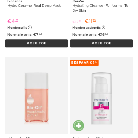
Biodance
CeraVe
Hydro Cera-nol Real Deep Mask
Hydrating Cleanser For Normal To
Dry Skin
€
4
€
11
29
73
€
12
09
Memberprijs
Member actieprijs
Normale prijs:
€
7
Normale prijs:
€
16
99
99
VOEG TOE
VOEG TOE
BESPAAR
€7
91