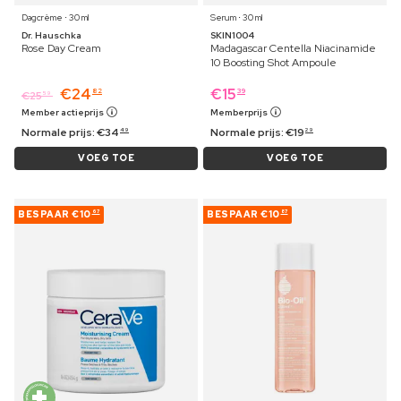
Dagcrème ⋅ 30 ml
Serum ⋅ 30 ml
Dr. Hauschka
SKIN1004
Rose Day Cream
Madagascar Centella Niacinamide
10 Boosting Shot Ampoule
€
24
€
15
82
39
€
25
59
Member actieprijs
Memberprijs
Normale prijs:
€
34
Normale prijs:
€
19
49
29
VOEG TOE
VOEG TOE
BESPAAR
€10
BESPAAR
€10
67
87