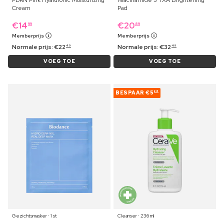
Cream
Pad
€
14
€
20
99
89
Memberprijs
Memberprijs
Normale prijs:
€
22
Normale prijs:
€
32
49
49
VOEG TOE
VOEG TOE
BESPAAR
€5
26
Gezichtsmasker ⋅ 1 st
Cleanser ⋅ 236 ml