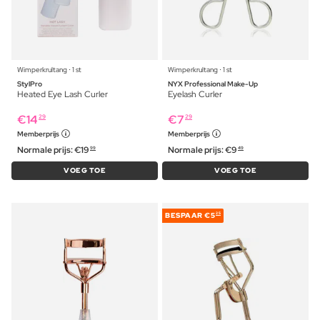
Wimperkrultang ⋅ 1 st
Wimperkrultang ⋅ 1 st
StylPro
NYX Professional Make-Up
Heated Eye Lash Curler
Eyelash Curler
€
14
€
7
29
29
Memberprijs
Memberprijs
Normale prijs:
€
19
Normale prijs:
€
9
99
49
VOEG TOE
VOEG TOE
BESPAAR
€5
25