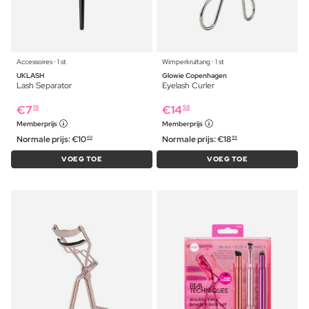
Accessoires ⋅ 1 st
Wimperkrultang ⋅ 1 st
UKLASH
Glowie Copenhagen
Lash Separator
Eyelash Curler
€
7
€
14
19
59
Memberprijs
Memberprijs
Normale prijs:
€
10
Normale prijs:
€
18
60
99
VOEG TOE
VOEG TOE