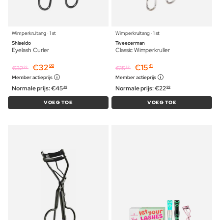
Wimperkrultang ⋅ 1 st
Wimperkrultang ⋅ 1 st
Shiseido
Tweezerman
Eyelash Curler
Classic Wimperkruller
€
32
€
15
00
41
€
32
€
15
99
89
Member actieprijs
Member actieprijs
Normale prijs:
€
45
Normale prijs:
€
22
49
99
VOEG TOE
VOEG TOE