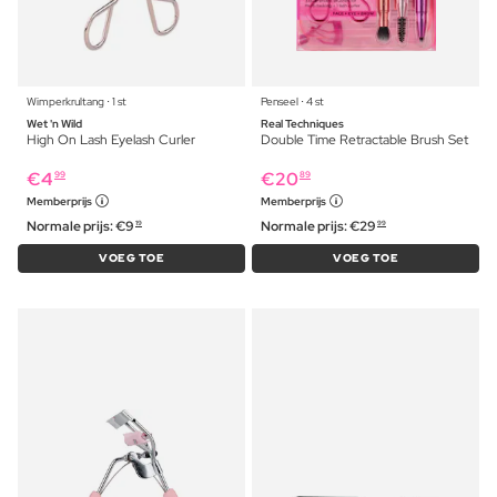
Wimperkrultang ⋅ 1 st
Penseel ⋅ 4 st
Wet 'n Wild
Real Techniques
High On Lash Eyelash Curler
Double Time Retractable Brush Set
€
4
€
20
99
89
Memberprijs
Memberprijs
Normale prijs:
€
9
Normale prijs:
€
29
19
99
VOEG TOE
VOEG TOE