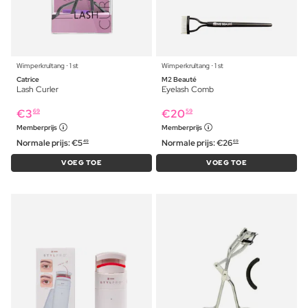
Wimperkrultang ⋅ 1 st
Wimperkrultang ⋅ 1 st
Catrice
M2 Beauté
Lash Curler
Eyelash Comb
€
3
€
20
69
59
Memberprijs
Memberprijs
Normale prijs:
€
5
Normale prijs:
€
26
49
69
VOEG TOE
VOEG TOE