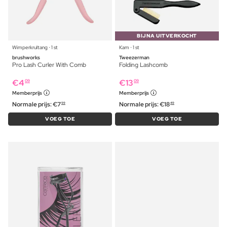
BIJNA UITVERKOCHT
Wimperkrultang ⋅ 1 st
Kam ⋅ 1 st
brushworks
Tweezerman
Pro Lash Curler With Comb
Folding Lashcomb
€
4
€
13
09
09
Memberprijs
Memberprijs
Normale prijs:
€
7
Normale prijs:
€
18
99
49
VOEG TOE
VOEG TOE