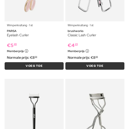
Wimperkrultang ⋅ 1 st
Wimperkrultang ⋅ 1 st
PARSA
brushworks
Eyelash Curler
Classic Lash Curler
€
5
€
4
49
29
Memberprijs
Memberprijs
Normale prijs:
€
8
Normale prijs:
€
8
59
99
VOEG TOE
VOEG TOE