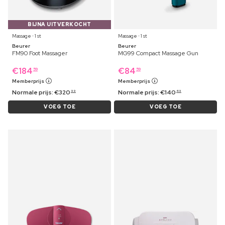
BIJNA UITVERKOCHT
Massage ⋅ 1 st
Massage ⋅ 1 st
Beurer
Beurer
FM90 Foot Massager
MG99 Compact Massage Gun
€
184
€
84
59
59
Memberprijs
Memberprijs
Normale prijs:
€
320
Normale prijs:
€
140
99
49
VOEG TOE
VOEG TOE