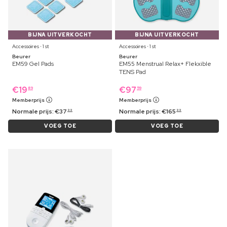
BIJNA UITVERKOCHT
BIJNA UITVERKOCHT
Accessoires ⋅ 1 st
Accessoires ⋅ 1 st
Beurer
Beurer
EM59 Gel Pads
EM55 Menstrual Relax+ Flekxible
TENS Pad
€
19
€
97
89
59
Memberprijs
Memberprijs
Normale prijs:
€
37
Normale prijs:
€
165
99
99
VOEG TOE
VOEG TOE