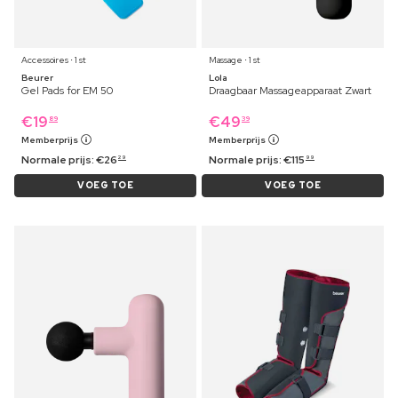
Accessoires ⋅ 1 st
Massage ⋅ 1 st
Beurer
Lola
Gel Pads for EM 50
Draagbaar Massageapparaat Zwart
€
19
€
49
89
39
Memberprijs
Memberprijs
Normale prijs:
€
26
Normale prijs:
€
115
29
99
VOEG TOE
VOEG TOE