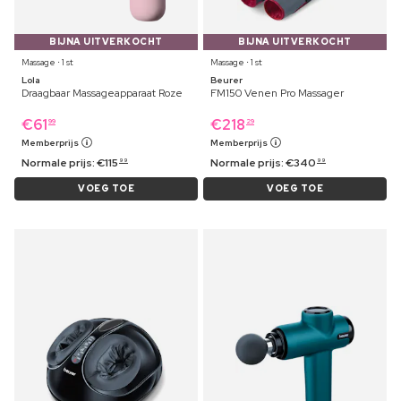
BIJNA UITVERKOCHT
BIJNA UITVERKOCHT
Massage ⋅ 1 st
Massage ⋅ 1 st
Lola
Beurer
Draagbaar Massageapparaat Roze
FM150 Venen Pro Massager
€
61
€
218
99
29
Memberprijs
Memberprijs
Normale prijs:
€
115
Normale prijs:
€
340
99
99
VOEG TOE
VOEG TOE