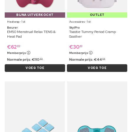
BIJNA UITVERKOCHT
OUTLET
Heatwrap ⋅ 1 st
Accessoires ⋅ 1 st
Beurer
StylPro
EM50 Menstrual Relax TENS &
Toastie Tummy Period Cramp
Heat Pad
Soother
€
62
€
30
89
49
Memberprijs
Memberprijs
Normale prijs:
€
110
Normale prijs:
€
44
99
99
VOEG TOE
VOEG TOE