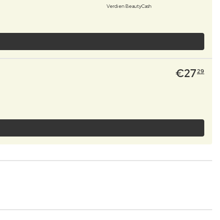
Verdien BeautyCash
€
27
29