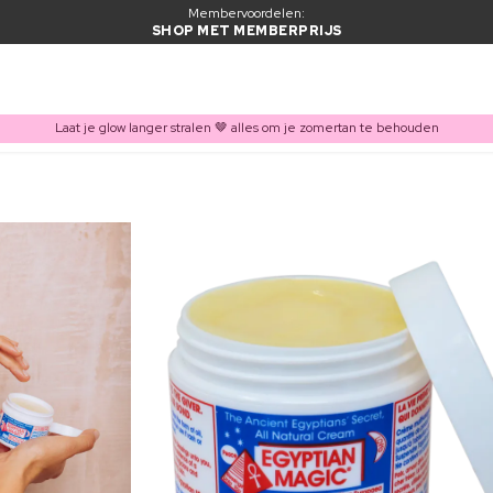
Membervoordelen:
SHOP MET MEMBERPRIJS
Laat je glow langer stralen 🤎 alles om je zomertan te behouden
ITEM TOEGEVOEGD AAN WINKELMAND
Vaak samen gekocht met