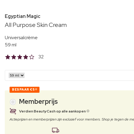
Egyptian Magic
All Purpose Skin Cream
Universalcrème
59 ml
32
BESPAAR
€5
30
Memberprijs
Verdien BeautyCash op alle aankopen
Actieprijzen en memberprijzen zijn exclusief voor members. Shop je tegen de