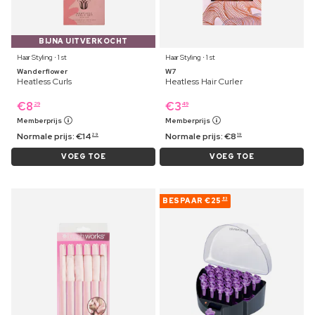
BIJNA UITVERKOCHT
Haar Styling ⋅ 1 st
Haar Styling ⋅ 1 st
Wanderflower
W7
Heatless Curls
Heatless Hair Curler
€
8
€
3
29
49
Memberprijs
Memberprijs
Normale prijs:
€
14
Normale prijs:
€
8
29
19
VOEG TOE
VOEG TOE
BESPAAR
€25
83