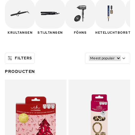
KRULTANGEN
STIJLTANGEN
FÖHNS
HETELUCHTBORSTE
H
C
FILTERS
PRODUCTEN