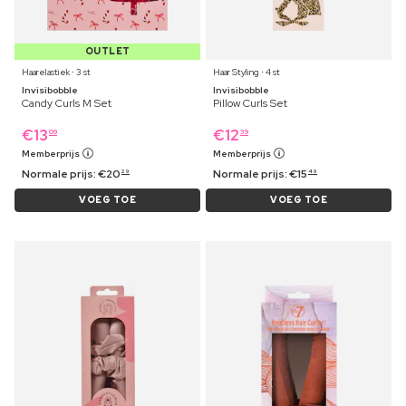
OUTLET
Haarelastiek ⋅ 3 st
Haar Styling ⋅ 4 st
Invisibobble
Invisibobble
Candy Curls M Set
Pillow Curls Set
€
13
€
12
09
39
Memberprijs
Memberprijs
Normale prijs:
€
20
Normale prijs:
€
15
29
49
VOEG TOE
VOEG TOE