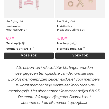
Haar Styling ⋅ 1 st
Haar Styling ⋅ 3 st
brushworks
Invisibobble
Heatless Curler
Heatless Curling Set
€
7
€
10
69
99
Memberprijs
Memberprijs
Normale prijs:
€
13
Normale prijs:
€
15
99
99
VOEG TOE
VOEG TOE
Alle prijzen zijn inclusief btw. Kortingen worden
weergegeven ten opzichte van de normale prijs.
Luxplus memberprijzen gelden exclusief voor members.
Je wordt member bij je eerste aankoop tegen de
memberprijs. Het abonnement kost maandelijks €8,95.
De eerste 30 dagen zijn gratis. Daarna is het
abonnement op elk moment opzegbaar.