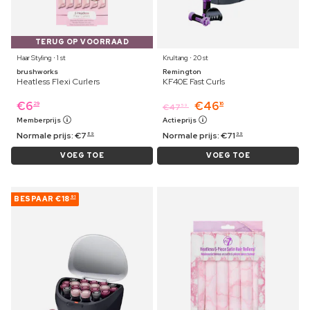
TERUG OP VOORRAAD
Haar Styling ⋅ 1 st
Krultang ⋅ 20 st
brushworks
Remington
Heatless Flexi Curlers
KF40E Fast Curls
€
6
€
46
29
16
€
47
59
Memberprijs
Actieprijs
Normale prijs:
€
7
Normale prijs:
€
71
89
99
VOEG TOE
VOEG TOE
BESPAAR
€18
91