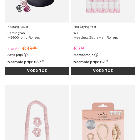
Krultang ⋅ 20 st
Haar Styling ⋅ 6 st
Remington
W7
H5600 Ionic Rollers
Heatless Satin Hair Rollers
€
39
€
3
08
49
€
40
29
Actieprijs
Memberprijs
Normale prijs:
€
57
Normale prijs:
€
7
99
99
VOEG TOE
VOEG TOE