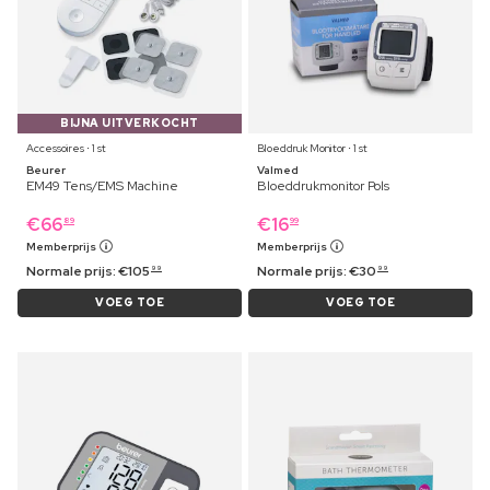
BIJNA UITVERKOCHT
Accessoires ⋅ 1 st
Bloeddruk Monitor ⋅ 1 st
Beurer
Valmed
EM49 Tens/EMS Machine
Bloeddrukmonitor Pols
€
66
€
16
89
99
Memberprijs
Memberprijs
Normale prijs:
€
105
Normale prijs:
€
30
99
99
VOEG TOE
VOEG TOE