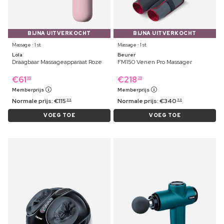
BIJNA UITVERKOCHT
BIJNA UITVERKOCHT
Massage ⋅ 1 st
Massage ⋅ 1 st
Lola
Beurer
Draagbaar Massageapparaat Roze
FM150 Venen Pro Massager
€
61
€
218
99
29
Memberprijs
Memberprijs
Normale prijs:
€
115
Normale prijs:
€
340
99
99
VOEG TOE
VOEG TOE