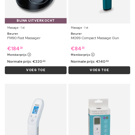
BIJNA UITVERKOCHT
Massage ⋅ 1 st
Massage ⋅ 1 st
Beurer
Beurer
FM90 Foot Massager
MG99 Compact Massage Gun
€
184
€
84
59
59
Memberprijs
Memberprijs
Normale prijs:
€
320
Normale prijs:
€
140
99
49
VOEG TOE
VOEG TOE