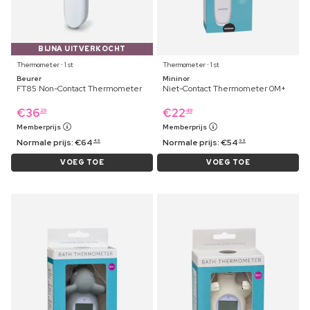
BIJNA UITVERKOCHT
Thermometer ⋅ 1 st
Thermometer ⋅ 1 st
Beurer
Mininor
FT85 Non-Contact Thermometer
Niet-Contact Thermometer 0M+
€
36
€
22
29
49
Memberprijs
Memberprijs
Normale prijs:
€
64
Normale prijs:
€
54
49
99
VOEG TOE
VOEG TOE