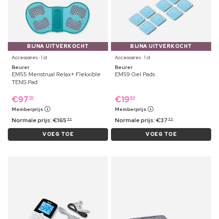
BIJNA UITVERKOCHT
BIJNA UITVERKOCHT
Accessoires ⋅ 1 st
Accessoires ⋅ 1 st
Beurer
Beurer
EM55 Menstrual Relax+ Flekxible
EM59 Gel Pads
TENS Pad
€
97
€
19
59
89
Memberprijs
Memberprijs
Normale prijs:
€
165
Normale prijs:
€
37
99
99
VOEG TOE
VOEG TOE