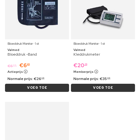
Bloeddruk Monitor ⋅ 1 st
Bloeddruk Monitor ⋅ 1 st
Valmed
Valmed
Bloeddruk -Band
Kleddrukmeter
€
6
€
20
49
29
€
6
69
Actieprijs
Memberprijs
Normale prijs:
€
26
Normale prijs:
€
35
29
99
VOEG TOE
VOEG TOE