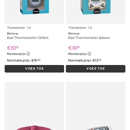
Thermometer ⋅ 1 st
Thermometer ⋅ 1 st
Mininor
Mininor
Bad Thermometer Olifant
Bad Thermometer Ijsbeer
€
10
€
10
09
69
Memberprijs
Memberprijs
Normale prijs:
€
15
Normale prijs:
€
13
89
39
VOEG TOE
VOEG TOE