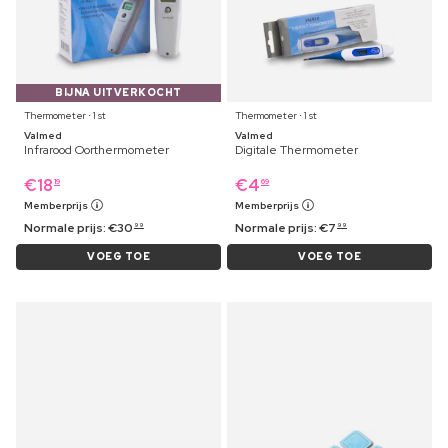
BIJNA UITVERKOCHT
Thermometer ⋅ 1 st
Thermometer ⋅ 1 st
Valmed
Valmed
Infrarood Oorthermometer
Digitale Thermometer
€
18
€
4
19
69
Memberprijs
Memberprijs
Normale prijs:
€
30
Normale prijs:
€
7
99
99
VOEG TOE
VOEG TOE