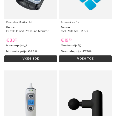
Bloeddruk Monitor ⋅ 1 st
Accessoires ⋅ 1 st
Beurer
Beurer
BC 28 Blood Pressure Monitor
Gel Pads for EM 50
€
33
€
19
39
89
Memberprijs
Memberprijs
Normale prijs:
€
45
Normale prijs:
€
26
69
29
VOEG TOE
VOEG TOE