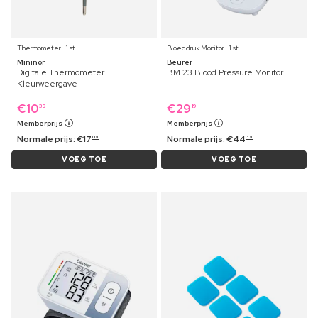
Thermometer ⋅ 1 st
Bloeddruk Monitor ⋅ 1 st
Mininor
Beurer
Digitale Thermometer
BM 23 Blood Pressure Monitor
Kleurweergave
€
10
€
29
39
19
Memberprijs
Memberprijs
Normale prijs:
€
17
Normale prijs:
€
44
09
39
VOEG TOE
VOEG TOE