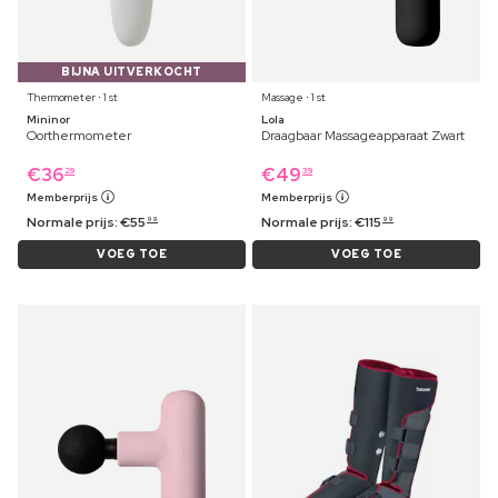
BIJNA UITVERKOCHT
Thermometer ⋅ 1 st
Massage ⋅ 1 st
Mininor
Lola
Oorthermometer
Draagbaar Massageapparaat Zwart
€
36
€
49
29
39
Memberprijs
Memberprijs
Normale prijs:
€
55
Normale prijs:
€
115
99
99
VOEG TOE
VOEG TOE