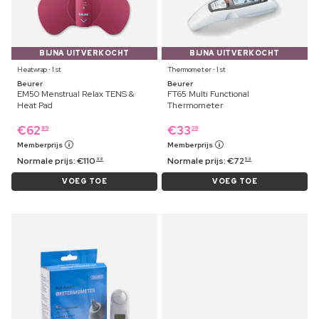
BIJNA UITVERKOCHT
BIJNA UITVERKOCHT
Heatwrap ⋅ 1 st
Thermometer ⋅ 1 st
Beurer
Beurer
EM50 Menstrual Relax TENS &
FT65 Multi Functional
Heat Pad
Thermometer
€
62
€
33
89
39
Memberprijs
Memberprijs
Normale prijs:
€
110
Normale prijs:
€
72
99
59
VOEG TOE
VOEG TOE