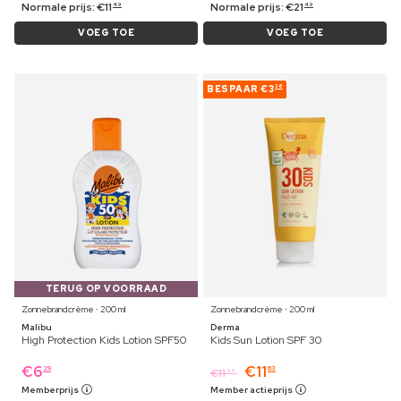
Normale prijs:
€
11
Normale prijs:
€
21
49
49
VOEG TOE
VOEG TOE
BESPAAR
€3
36
TERUG OP VOORRAAD
Zonnebrandcrème ⋅ 200 ml
Zonnebrandcrème ⋅ 200 ml
Malibu
Derma
High Protection Kids Lotion SPF50
Kids Sun Lotion SPF 30
€
6
€
11
29
63
€
11
99
Memberprijs
Member actieprijs