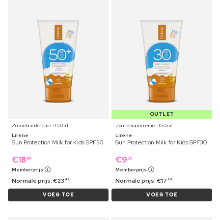
OUTLET
Zonnebrandcrème ⋅ 150 ml
Zonnebrandcrème ⋅ 150 ml
Lirene
Lirene
Sun Protection Milk for Kids SPF50
Sun Protection Milk for Kids SPF30
€
18
€
9
49
79
Memberprijs
Memberprijs
Normale prijs:
€
23
Normale prijs:
€
17
49
99
VOEG TOE
VOEG TOE