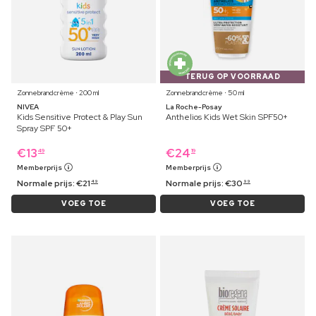
TERUG OP VOORRAAD
Zonnebrandcrème ⋅ 200 ml
Zonnebrandcrème ⋅ 50 ml
NIVEA
La Roche-Posay
Kids Sensitive Protect & Play Sun
Anthelios Kids Wet Skin SPF50+
Spray SPF 50+
€
13
€
24
49
19
Memberprijs
Memberprijs
Normale prijs:
€
21
Normale prijs:
€
30
49
99
VOEG TOE
VOEG TOE