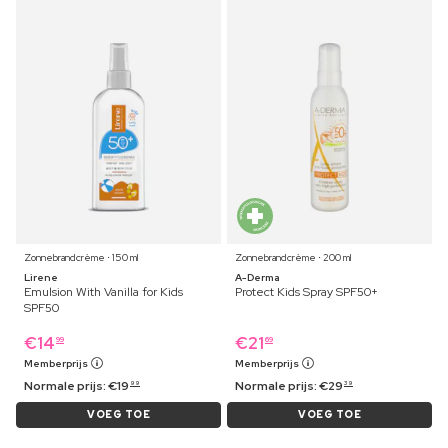
Zonnebrandcrème ⋅ 150 ml
Zonnebrandcrème ⋅ 200 ml
Lirene
A-Derma
Emulsion With Vanilla for Kids
Protect Kids Spray SPF50+
SPF50
€
14
€
21
99
69
Memberprijs
Memberprijs
Normale prijs:
€
19
Normale prijs:
€
29
99
39
VOEG TOE
VOEG TOE