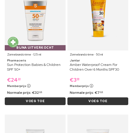
BIJNA UITVERKOCHT
Zonnebrandcrème ⋅ 125 ml
Zonnebrandcrème ⋅ 50 ml
Pharmaceris
Jantar
Sun Protection Babies & Children
Amber Waterproof Cream For
SPF 50+
Children Over 6 Months SPF30
€
24
€
3
39
99
Memberprijs
Memberprijs
Normale prijs:
€
32
Normale prijs:
€
7
99
99
VOEG TOE
VOEG TOE