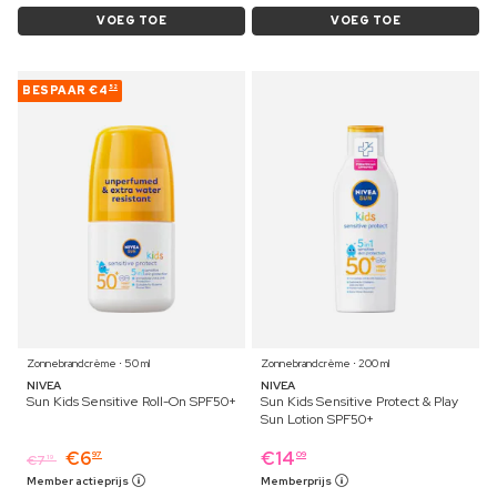
VOEG TOE
VOEG TOE
BESPAAR
€4
52
Zonnebrandcrème ⋅ 50 ml
Zonnebrandcrème ⋅ 200 ml
NIVEA
NIVEA
Sun Kids Sensitive Roll-On SPF50+
Sun Kids Sensitive Protect & Play
Sun Lotion SPF50+
€
6
€
14
97
09
€
7
19
Member actieprijs
Memberprijs