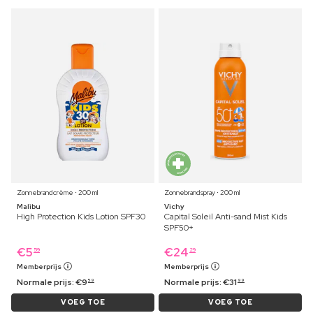
Zonnebrandcrème ⋅ 200 ml
Zonnebrandspray ⋅ 200 ml
Malibu
Vichy
High Protection Kids Lotion SPF30
Capital Soleil Anti-sand Mist Kids
SPF50+
€
5
€
24
59
29
Memberprijs
Memberprijs
Normale prijs:
€
9
Normale prijs:
€
31
59
99
VOEG TOE
VOEG TOE