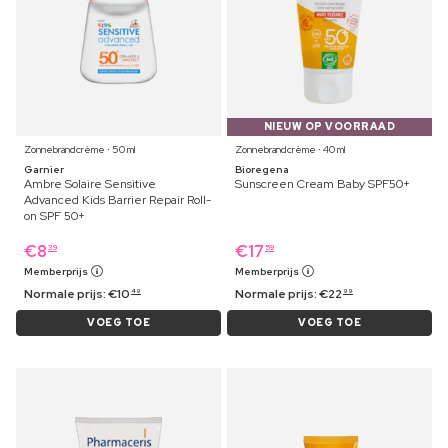
NIEUW OP VOORRAAD
Zonnebrandcrème ⋅ 50 ml
Zonnebrandcrème ⋅ 40 ml
Garnier
Bioregena
Ambre Solaire Sensitive
Sunscreen Cream Baby SPF50+
Advanced Kids Barrier Repair Roll-
on SPF 50+
€
8
€
17
39
59
Memberprijs
Memberprijs
Normale prijs:
€
10
Normale prijs:
€
22
49
99
VOEG TOE
VOEG TOE