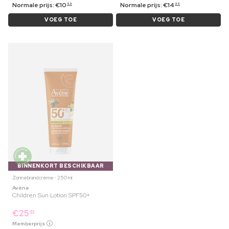
Normale prijs:
€
10
Normale prijs:
€
14
99
99
VOEG TOE
VOEG TOE
BINNENKORT BESCHIKBAAR
Zonnebrandcrème ⋅ 250 ml
Avène
Children Sun Lotion SPF50+
€
25
49
Memberprijs