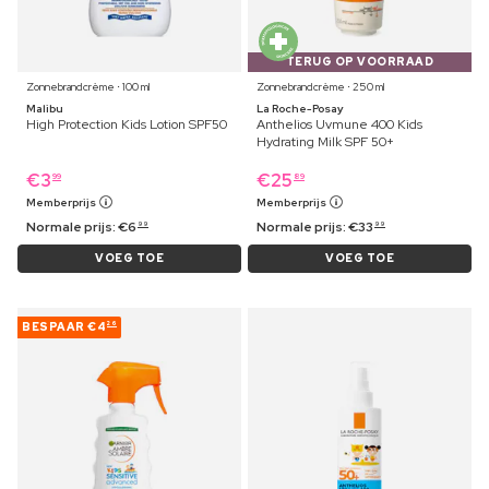
TERUG OP VOORRAAD
Zonnebrandcrème ⋅ 100 ml
Zonnebrandcrème ⋅ 250 ml
Malibu
La Roche-Posay
High Protection Kids Lotion SPF50
Anthelios Uvmune 400 Kids
Hydrating Milk SPF 50+
€
3
€
25
99
89
Memberprijs
Memberprijs
Normale prijs:
€
6
Normale prijs:
€
33
99
99
VOEG TOE
VOEG TOE
BESPAAR
€4
26