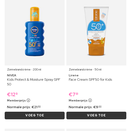
Zonnebrandcrème ⋅ 200 ml
Zonnebrandcrème ⋅ 50 ml
NIVEA
Lirene
Kids Protect & Moisture Spray SPF
Face Cream SPF50 for Kids
50
€
12
€
7
19
99
Memberprijs
Memberprijs
Normale prijs:
€
21
Normale prijs:
€
9
49
99
VOEG TOE
VOEG TOE