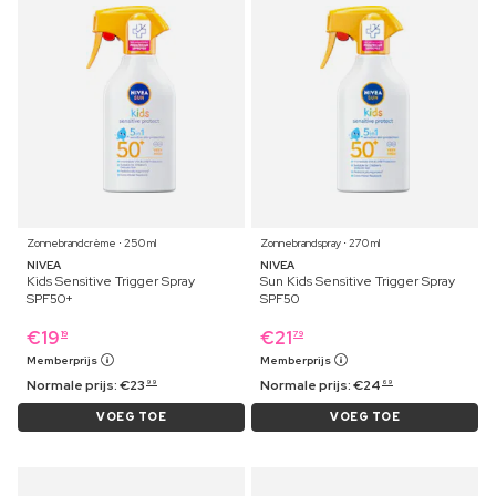
Zonnebrandcrème ⋅ 250 ml
Zonnebrandspray ⋅ 270 ml
NIVEA
NIVEA
Kids Sensitive Trigger Spray
Sun Kids Sensitive Trigger Spray
SPF50+
SPF50
€
19
€
21
19
79
Memberprijs
Memberprijs
Normale prijs:
€
23
Normale prijs:
€
24
99
69
VOEG TOE
VOEG TOE