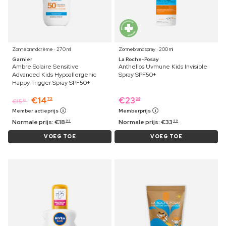
Zonnebrandcrème ⋅ 270 ml
Zonnebrandspray ⋅ 200 ml
Garnier
La Roche-Posay
Ambre Solaire Sensitive
Anthelios Uvmune Kids Invisible
Advanced Kids Hypoallergenic
Spray SPF50+
Happy Trigger Spray SPF50+
€
14
€
23
73
39
€
15
19
Member actieprijs
Memberprijs
Normale prijs:
€
18
Normale prijs:
€
33
99
99
VOEG TOE
VOEG TOE