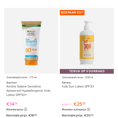
BESPAAR
€5
49
TERUG OP VOORRAAD
Zonnebrandcrème ⋅ 175 ml
Zonnebrandcrème ⋅ 500 ml
Garnier
Derma
Ambre Solaire Sensitive
Kids Sun Lotion SPF30
Advanced Hypoallergenic Kids
Lotion SPF50+
€
14
€
25
79
50
€
26
29
Memberprijs
Member actieprijs
Normale prijs:
€
18
Normale prijs:
€
30
49
99