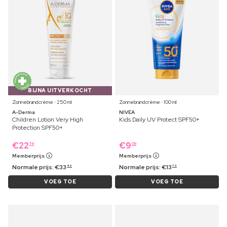
BIJNA UITVERKOCHT
Zonnebrandcrème ⋅ 250 ml
Zonnebrandcrème ⋅ 100 ml
A-Derma
NIVEA
Children Lotion Very High
Kids Daily UV Protect SPF50+
Protection SPF50+
€
22
€
9
79
09
Memberprijs
Memberprijs
Normale prijs:
€
33
Normale prijs:
€
13
49
79
VOEG TOE
VOEG TOE