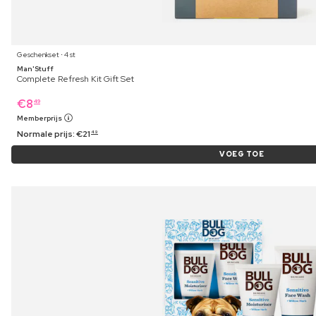
Geschenkset ⋅ 4 st
Man'Stuff
Complete Refresh Kit Gift Set
€
8
49
Memberprijs
Normale prijs:
€
21
49
VOEG TOE