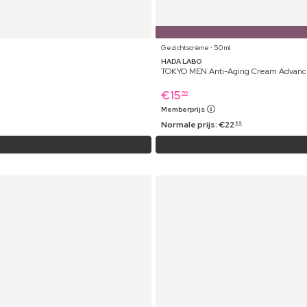
Gezichtscrème ⋅ 50 ml
HADA LABO
TOKYO MEN Anti-Aging Cream Advanc
€
15
59
Memberprijs
Normale prijs:
€
22
69