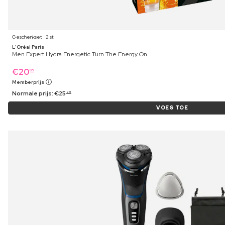
Geschenkset ⋅ 2 st
L'Oréal Paris
Men Expert Hydra Energetic Turn The Energy On
€
20
09
Memberprijs
Normale prijs:
€
25
99
VOEG TOE