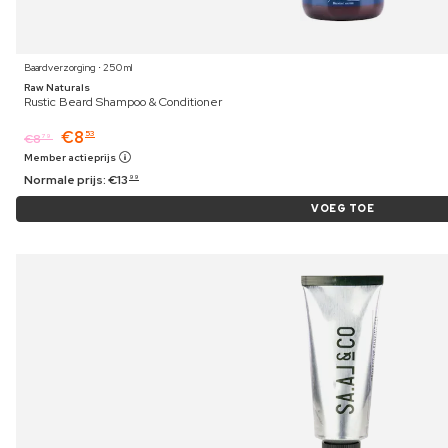
Baardverzorging ⋅ 250 ml
Raw Naturals
Rustic Beard Shampoo & Conditioner
€
8
53
€
8
79
Member actieprijs
Normale prijs:
€
13
99
VOEG TOE