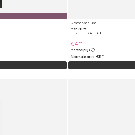
Geschenkset ⋅ 3 st
Man'Stuff
Travel Trio Gift Set
€
4
89
Memberprijs
Normale prijs:
€
11
49