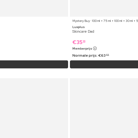
Mystery Buy ⋅ 100 ml + 75 ml + 100 ml + 30 ml + 
Luxplus
Skincare Dad
€
35
99
Memberprijs
Normale prijs:
€
63
49