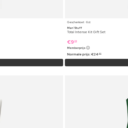
Geschenkset ⋅ 6 st
Man'Stuff
Total Intense Kit Gift Set
€
9
39
Memberprijs
Normale prijs:
€
24
49