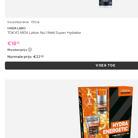
Gezichtscrème ⋅ 150 ml
HADA LABO
TOKYO MEN Lotion No.1 Matt Super Hydrator
€
18
09
Memberprijs
Normale prijs:
€
22
69
VOEG TOE