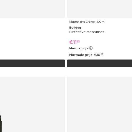
Moisturizing Crème ⋅ 100 ml
Bulldog
Protective Moisturiser
€
11
49
Memberprijs
Normale prijs:
€
16
69