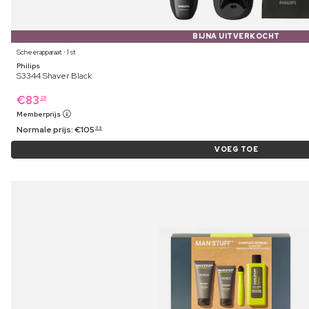
BIJNA UITVERKOCHT
Scheerapparaat ⋅ 1 st
Philips
S3344 Shaver Black
€
83
29
Memberprijs
Normale prijs:
€
105
99
VOEG TOE