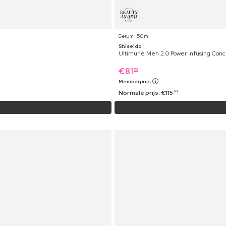
Serum ⋅ 50 ml
Shiseido
Ultimune Men 2.0 Power Infusing Conc
€
81
59
Memberprijs
Normale prijs:
€
115
99