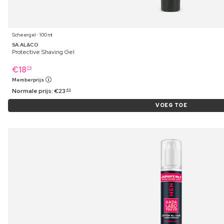
Scheergel ⋅ 100 ml
SA.AL&CO
Protective Shaving Gel
€
18
79
Memberprijs
Normale prijs:
€
23
49
VOEG TOE