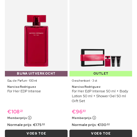
BIJNA UITVERKOCHT
OUTLET
Eau de Parfum ⋅ 100 ml
Geschenkset ⋅ 3 st
Narciso Rodriguez
Narciso Rodriguez
For Her EDP Intense
For Her EdP Intense 50 ml + Body
Lotion 50 ml + Shower Gel 50 ml
Gift Set
€
108
€
96
29
89
Memberprijs
Memberprijs
Normale prijs:
€
175
Normale prijs:
€
130
49
99
VOEG TOE
VOEG TOE