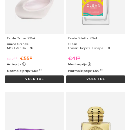
Eau de Parfum ⋅ 100 ml
Eau de Toilette ⋅ 60 ml
Ariana Grande
Clean
MOD Vanilla EDP
Classic Tropical Escape EDT
€
55
€
41
96
79
€
57
69
Actieprijs
Memberprijs
Normale prijs:
€
68
Normale prijs:
€
59
99
99
VOEG TOE
VOEG TOE