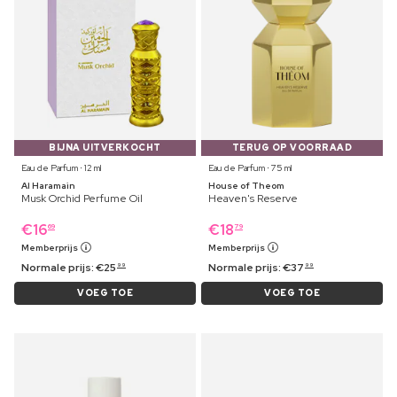
BIJNA UITVERKOCHT
TERUG OP VOORRAAD
Eau de Parfum ⋅ 12 ml
Eau de Parfum ⋅ 75 ml
Al Haramain
House of Theom
Musk Orchid Perfume Oil
Heaven's Reserve
€
16
€
18
69
79
Memberprijs
Memberprijs
Normale prijs:
€
25
Normale prijs:
€
37
99
99
VOEG TOE
VOEG TOE