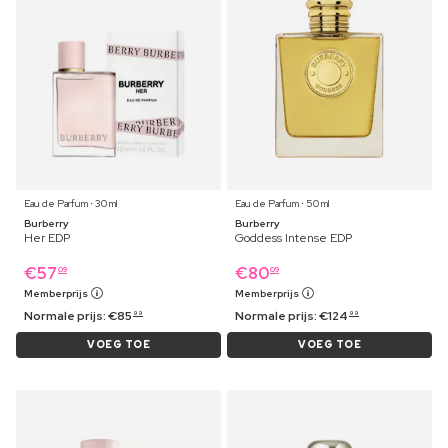
Eau de Parfum ⋅ 30 ml
Eau de Parfum ⋅ 50 ml
Burberry
Burberry
Her EDP
Goddess Intense EDP
€
57
€
80
09
09
Memberprijs
Memberprijs
Normale prijs:
€
85
Normale prijs:
€
124
99
99
VOEG TOE
VOEG TOE