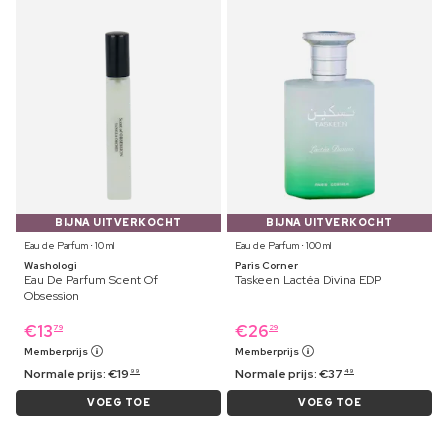
BIJNA UITVERKOCHT
BIJNA UITVERKOCHT
Eau de Parfum ⋅ 10 ml
Eau de Parfum ⋅ 100 ml
Washologi
Paris Corner
Eau De Parfum Scent Of
Taskeen Lactéa Divina EDP
Obsession
€
13
€
26
79
29
Memberprijs
Memberprijs
Normale prijs:
€
19
Normale prijs:
€
37
99
49
VOEG TOE
VOEG TOE