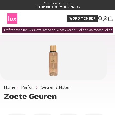
Membervoordelen:
SHOP MET MEMBERPRIJS
WORD MEMBER
Profiteer van tot 25% extra korting op Sunday Steals ⚡ Alleen op zondag. Alleen
Home
Parfum
Geuren & Noten
Zoete Geuren