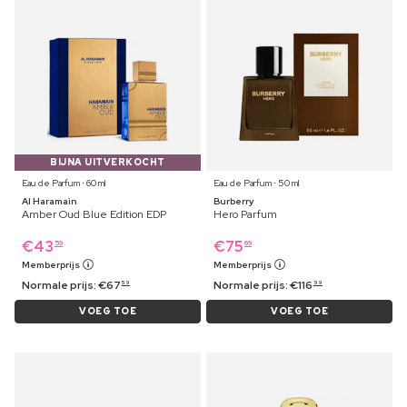
BIJNA UITVERKOCHT
Eau de Parfum ⋅ 60 ml
Eau de Parfum ⋅ 50 ml
Al Haramain
Burberry
Amber Oud Blue Edition EDP
Hero Parfum
€
43
€
75
59
69
Memberprijs
Memberprijs
Normale prijs:
€
67
Normale prijs:
€
116
59
99
VOEG TOE
VOEG TOE