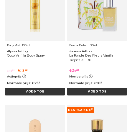
Body Mist ⋅ 100 ml
Eau de Parfum ⋅ 30 ml
Alyssa Ashley
Jeanne Arthes
Coco Vanilla Body Spray
La Ronde Des Fleurs Vanilla
Tropicale EDP
€
3
€
5
29
99
€
3
39
Actieprijs
Memberprijs
Normale prijs:
€
7
Normale prijs:
€
9
99
89
VOEG TOE
VOEG TOE
BESPAAR
€4
31