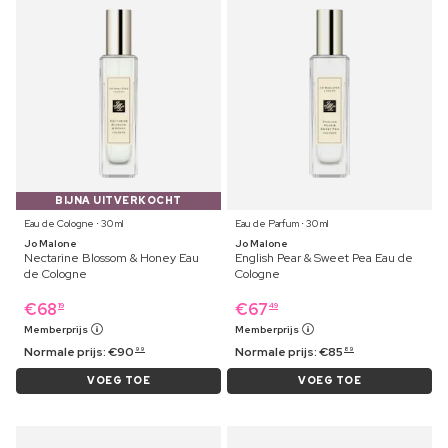
BIJNA UITVERKOCHT
Eau de Cologne ⋅ 30 ml
Eau de Parfum ⋅ 30 ml
Jo Malone
Jo Malone
Nectarine Blossom & Honey Eau
English Pear & Sweet Pea Eau de
de Cologne
Cologne
€
68
€
67
19
49
Memberprijs
Memberprijs
Normale prijs:
€
90
Normale prijs:
€
85
99
89
VOEG TOE
VOEG TOE