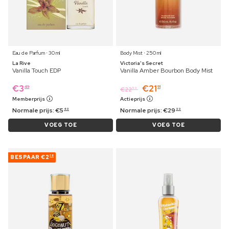
Eau de Parfum ⋅ 30 ml
Body Mist ⋅ 250 ml
La Rive
Victoria's Secret
Vanilla Touch EDP
Vanilla Amber Bourbon Body Mist
€
3
€
21
49
91
€
22
59
Memberprijs
Actieprijs
Normale prijs:
€
5
Normale prijs:
€
29
49
99
VOEG TOE
VOEG TOE
BESPAAR
€2
08