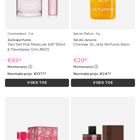
Geschenkset ⋅ 2 st
Eau de Parfum ⋅ 4 g
Zarkoperfume
Sol de Janeiro
Twin Set Pink Molecule EdP 100ml
Cheirosa '62 Jelly Perfume Balm
& Travelspray 12ml AW25
€
93
€
20
39
99
Memberprijs
Memberprijs
Normale prijs:
€
137
Normale prijs:
€
24
99
99
VOEG TOE
VOEG TOE