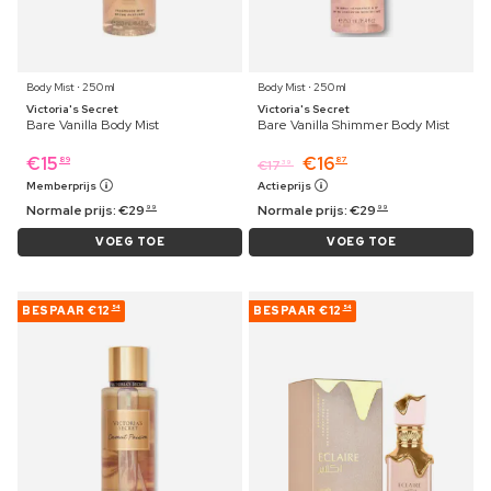
Body Mist ⋅ 250 ml
Body Mist ⋅ 250 ml
Victoria's Secret
Victoria's Secret
Bare Vanilla Body Mist
Bare Vanilla Shimmer Body Mist
€
15
€
16
89
87
€
17
39
Memberprijs
Actieprijs
Normale prijs:
€
29
Normale prijs:
€
29
99
99
VOEG TOE
VOEG TOE
BESPAAR
€12
BESPAAR
€12
54
54