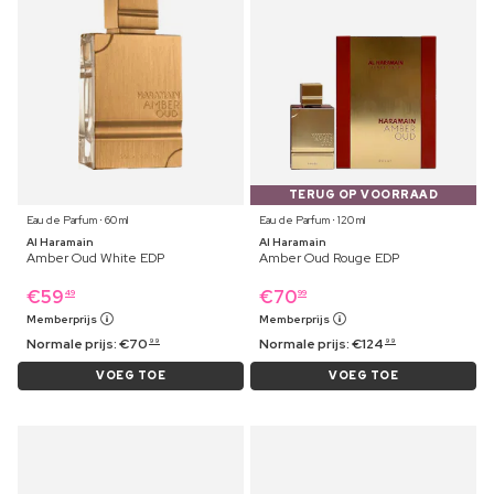
TERUG OP VOORRAAD
Eau de Parfum ⋅ 60 ml
Eau de Parfum ⋅ 120 ml
Al Haramain
Al Haramain
Amber Oud White EDP
Amber Oud Rouge EDP
€
59
€
70
49
99
Memberprijs
Memberprijs
Normale prijs:
€
70
Normale prijs:
€
124
99
99
VOEG TOE
VOEG TOE