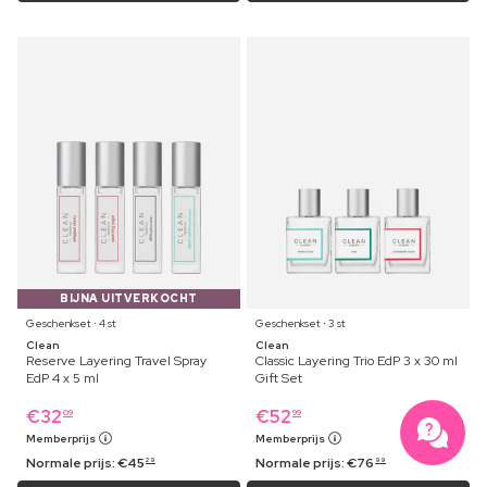
BIJNA UITVERKOCHT
Geschenkset ⋅ 4 st
Geschenkset ⋅ 3 st
Clean
Clean
Reserve Layering Travel Spray
Classic Layering Trio EdP 3 x 30 ml
EdP 4 x 5 ml
Gift Set
€
32
€
52
09
99
Memberprijs
Memberprijs
Normale prijs:
€
45
Normale prijs:
€
76
29
99