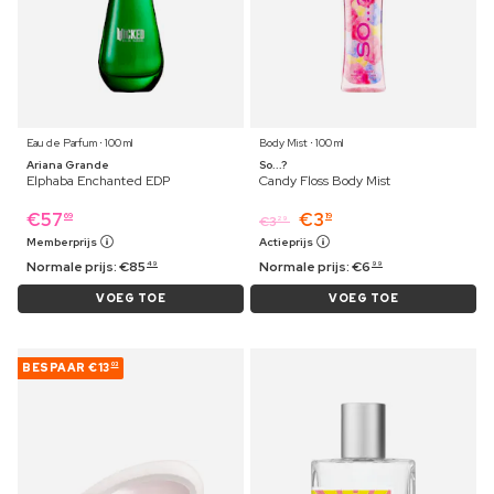
Eau de Parfum ⋅ 100 ml
Body Mist ⋅ 100 ml
Ariana Grande
So...?
Elphaba Enchanted EDP
Candy Floss Body Mist
€
57
€
3
69
19
€
3
29
Memberprijs
Actieprijs
Normale prijs:
€
85
Normale prijs:
€
6
49
99
VOEG TOE
VOEG TOE
BESPAAR
€13
03