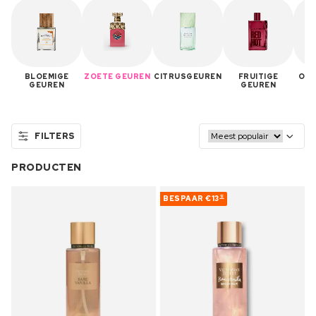
BLOEMIGE
ZOETE GEUREN
CITRUSGEUREN
FRUITIGE
ORI
GEUREN
GEUREN
FILTERS
PRODUCTEN
BESPAAR
€13
12