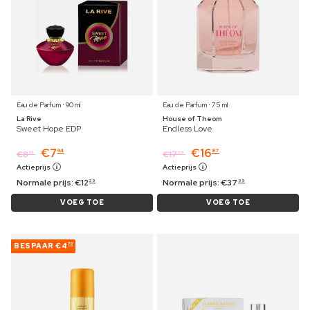
Eau de Parfum ⋅ 90 ml
Eau de Parfum ⋅ 75 ml
La Rive
House of Theom
Sweet Hope EDP
Endless Love
€
7
€
16
94
87
€
8
€
17
19
39
Actieprijs
Actieprijs
Normale prijs:
€
12
Normale prijs:
€
37
29
99
VOEG TOE
VOEG TOE
BESPAAR
€4
70