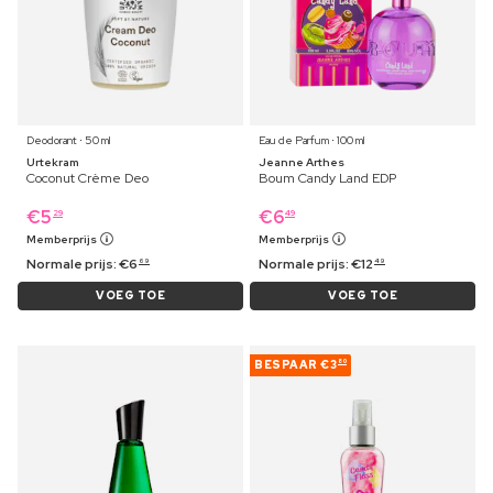
Deodorant ⋅ 50 ml
Eau de Parfum ⋅ 100 ml
Urtekram
Jeanne Arthes
Coconut Crème Deo
Boum Candy Land EDP
€
5
€
6
29
49
Memberprijs
Memberprijs
Normale prijs:
€
6
Normale prijs:
€
12
69
49
VOEG TOE
VOEG TOE
BESPAAR
€3
80