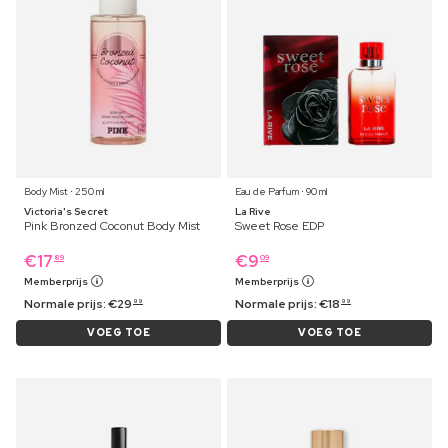
Body Mist ⋅ 250 ml
Eau de Parfum ⋅ 90 ml
Victoria's Secret
La Rive
Pink Bronzed Coconut Body Mist
Sweet Rose EDP
€
17
€
9
89
09
Memberprijs
Memberprijs
Normale prijs:
€
29
Normale prijs:
€
18
99
99
VOEG TOE
VOEG TOE