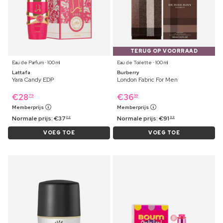
TERUG OP VOORRAAD
Eau de Parfum ⋅ 100 ml
Eau de Toilette ⋅ 100 ml
Lattafa
Burberry
Yara Candy EDP
London Fabric For Men
€
28
€
36
79
99
Memberprijs
Memberprijs
Normale prijs:
€
37
Normale prijs:
€
91
29
99
VOEG TOE
VOEG TOE