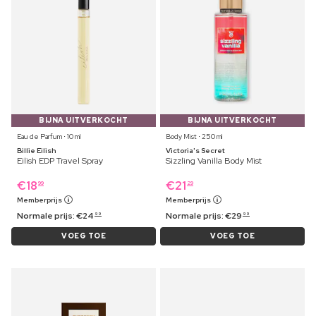
BIJNA UITVERKOCHT
BIJNA UITVERKOCHT
Eau de Parfum ⋅ 10 ml
Body Mist ⋅ 250 ml
Billie Eilish
Victoria's Secret
Eilish EDP Travel Spray
Sizzling Vanilla Body Mist
€
18
€
21
99
29
Memberprijs
Memberprijs
Normale prijs:
€
24
Normale prijs:
€
29
99
99
VOEG TOE
VOEG TOE