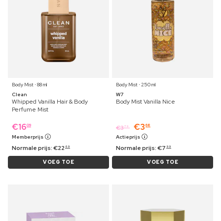
Body Mist ⋅ 88 ml
Body Mist ⋅ 250 ml
Clean
W7
Whipped Vanilla Hair & Body
Body Mist Vanilla Nice
Perfume Mist
€
16
€
3
09
68
€
3
79
Memberprijs
Actieprijs
Normale prijs:
€
22
Normale prijs:
€
7
69
99
VOEG TOE
VOEG TOE