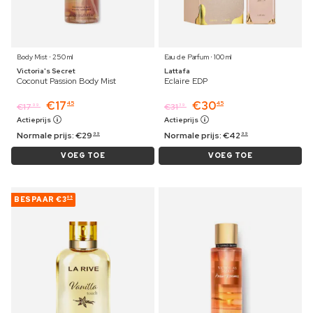
Body Mist ⋅ 250 ml
Eau de Parfum ⋅ 100 ml
Victoria's Secret
Lattafa
Coconut Passion Body Mist
Eclaire EDP
€
17
€
30
45
45
€
17
€
31
99
39
Actieprijs
Actieprijs
Normale prijs:
€
29
Normale prijs:
€
42
99
99
VOEG TOE
VOEG TOE
BESPAAR
€3
05