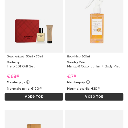
Geschenkset ⋅ 50 ml + 75 ml
Body Mist ⋅ 200 ml
Burberry
Sunday Rain
Hero EDT Gift Set
Mango & Coconut Hair + Body Mist
€
68
€
7
69
19
Memberprijs
Memberprijs
Normale prijs:
€
120
Normale prijs:
€
10
99
79
VOEG TOE
VOEG TOE