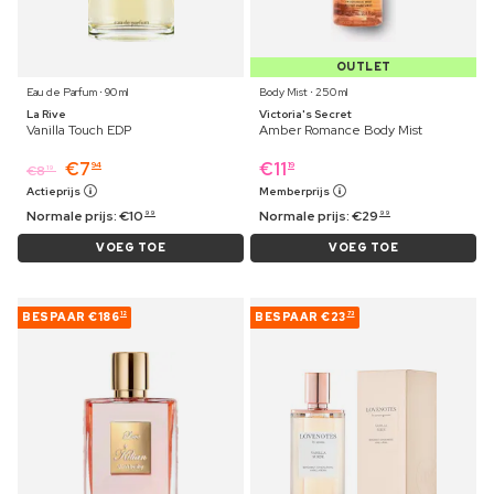
OUTLET
Eau de Parfum ⋅ 90 ml
Body Mist ⋅ 250 ml
La Rive
Victoria's Secret
Vanilla Touch EDP
Amber Romance Body Mist
€
7
€
11
94
19
€
8
19
Actieprijs
Memberprijs
Normale prijs:
€
10
Normale prijs:
€
29
99
99
VOEG TOE
VOEG TOE
BESPAAR
€186
BESPAAR
€23
12
73