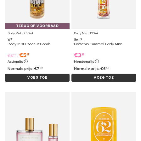
TERUG OP VOORRAAD
Body Mist ⋅ 250 ml
Body Mist ⋅ 100 ml
W7
So...?
Body Mist Coconut Bomb
Pistachio Caramel Body Mist
€
5
€
3
91
29
€
6
09
Actieprijs
Memberprijs
Normale prijs:
€
7
Normale prijs:
€
6
99
99
VOEG TOE
VOEG TOE