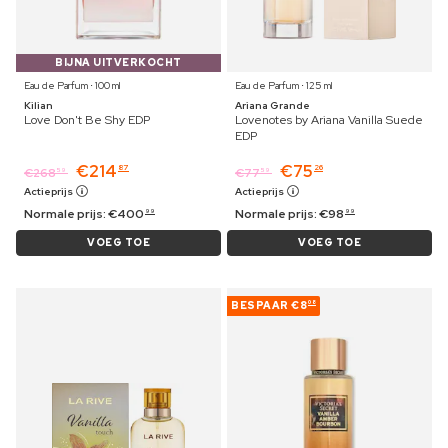
BIJNA UITVERKOCHT
Eau de Parfum ⋅ 100 ml
Eau de Parfum ⋅ 125 ml
Kilian
Ariana Grande
Love Don't Be Shy EDP
Lovenotes by Ariana Vanilla Suede
EDP
€
214
€
75
87
26
€
268
€
77
59
59
Actieprijs
Actieprijs
Normale prijs:
€
400
Normale prijs:
€
98
99
99
VOEG TOE
VOEG TOE
BESPAAR
€8
08