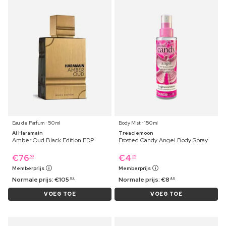
Eau de Parfum ⋅ 50 ml
Body Mist ⋅ 150 ml
Al Haramain
Treaclemoon
Amber Oud Black Edition EDP
Frosted Candy Angel Body Spray
€
76
€
4
59
29
Memberprijs
Memberprijs
Normale prijs:
€
105
Normale prijs:
€
8
99
49
VOEG TOE
VOEG TOE