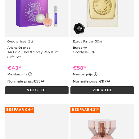
Geschenkset ⋅ 2 st
Eau de Parfum ⋅ 50 ml
Ariana Grande
Burberry
Ari EdP 30ml & Spray Pen 10 ml
Goddess EDP
Gift Set
€
43
€
58
29
69
Memberprijs
Memberprijs
Normale prijs:
€
53
Normale prijs:
€
117
99
99
VOEG TOE
VOEG TOE
BESPAAR
€4
BESPAAR
€21
35
12