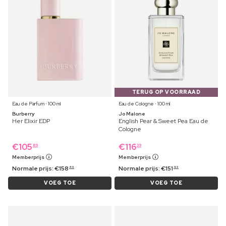
TERUG OP VOORRAAD
Eau de Parfum ⋅ 100 ml
Eau de Cologne ⋅ 100 ml
Burberry
Jo Malone
Her Elixir EDP
English Pear & Sweet Pea Eau de
Cologne
€
105
€
116
89
39
Memberprijs
Memberprijs
Normale prijs:
€
158
Normale prijs:
€
151
49
49
VOEG TOE
VOEG TOE