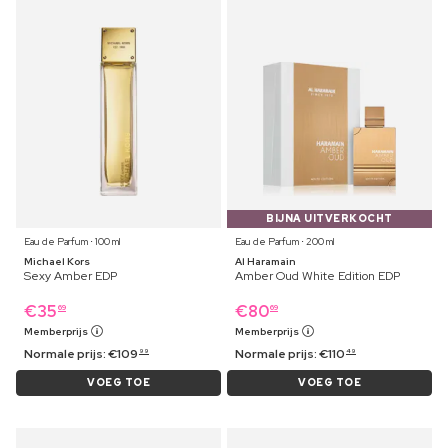
BIJNA UITVERKOCHT
Eau de Parfum ⋅ 100 ml
Eau de Parfum ⋅ 200 ml
Michael Kors
Al Haramain
Sexy Amber EDP
Amber Oud White Edition EDP
€
35
€
80
69
69
Memberprijs
Memberprijs
Normale prijs:
€
109
Normale prijs:
€
110
99
49
VOEG TOE
VOEG TOE