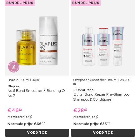
BUNDEL PRIJS
BUNDEL PRIJS
Haarolie ⋅ 100 ml + 30 ml
Shampoo en Conditioner ⋅ 150 ml + 2 x 200
ml
Olaplex
L'Oréal Paris
No.6 Bond Smoother + Bonding Oil
Elvital Bond Repair Pre-Shampoo,
No.7
Shampoo & Conditioner
€
46
€
28
49
49
Memberprijs
Memberprijs
Normale prijs:
€
66
Normale prijs:
€
35
49
99
VOEG TOE
VOEG TOE