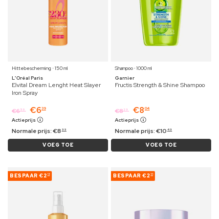
Hittebescherming ⋅ 150 ml
Shampoo ⋅ 1000 ml
L'Oréal Paris
Garnier
Elvital Dream Lenght Heat Slayer
Fructis Strength & Shine Shampoo
Iron Spray
€
6
€
8
39
04
€
6
€
8
59
29
Actieprijs
Actieprijs
Normale prijs:
€
8
Normale prijs:
€
10
99
49
VOEG TOE
VOEG TOE
BESPAAR
€2
BESPAAR
€2
11
11