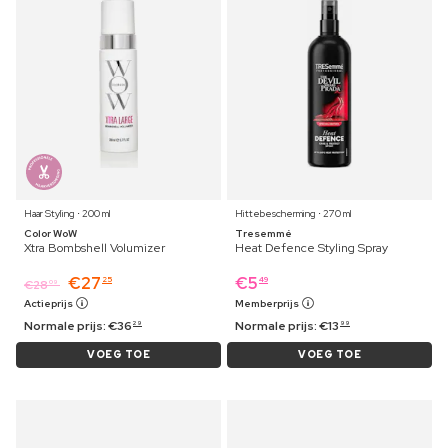
Haar Styling ⋅ 200 ml
Hittebescherming ⋅ 270 ml
Color WoW
Tresemmé
Xtra Bombshell Volumizer
Heat Defence Styling Spray
€
27
€
5
25
49
€
28
09
Actieprijs
Memberprijs
Normale prijs:
€
36
Normale prijs:
€
13
29
99
VOEG TOE
VOEG TOE