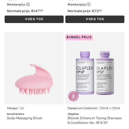
Memberprijs
Memberprijs
Normale prijs:
€
147
Normale prijs:
€
72
99
29
VOEG TOE
VOEG TOE
BUNDEL PRIJS
Massage ⋅ 1 st
Shampoo en Conditioner ⋅ 250 ml + 250 ml
brushworks
Olaplex
Scalp Massaging Brush
Blonde Enhancer Toning Shampoo
& Conditioner No. 4P & 5P