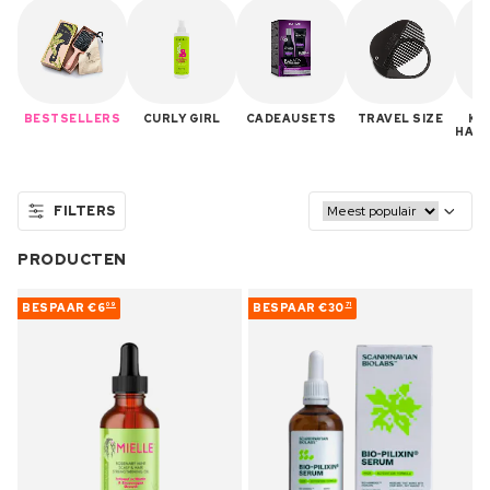
BESTSELLERS
CURLY GIRL
CADEAUSETS
TRAVEL SIZE
KO
HAA
FILTERS
PRODUCTEN
BESPAAR
€6
BESPAAR
€30
09
71