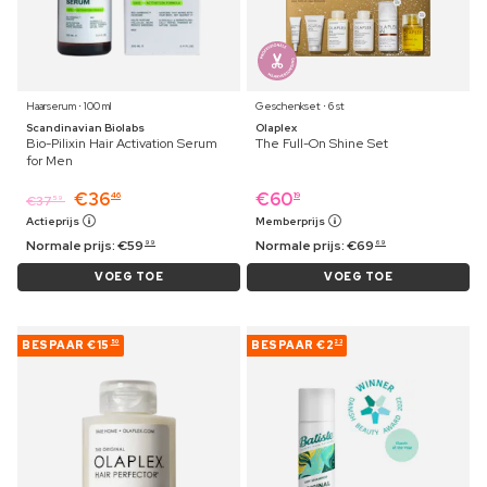
Haarserum ⋅ 100 ml
Geschenkset ⋅ 6 st
Scandinavian Biolabs
Olaplex
Bio-Pilixin Hair Activation Serum
The Full-On Shine Set
for Men
€
36
€
60
46
19
€
37
59
Actieprijs
Memberprijs
Normale prijs:
€
59
Normale prijs:
€
69
99
69
VOEG TOE
VOEG TOE
BESPAAR
€15
BESPAAR
€2
50
23