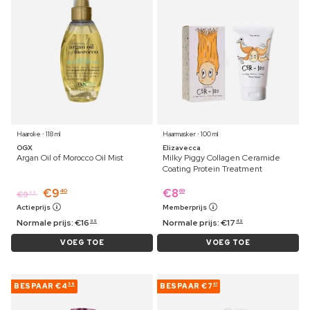
Haarolie ⋅ 118 ml
Haarmasker ⋅ 100 ml
OGX
Elizavecca
Argan Oil of Morocco Oil Mist
Milky Piggy Collagen Ceramide
Coating Protein Treatment
€
9
€
8
40
69
€
9
69
Actieprijs
Memberprijs
Normale prijs:
€
16
Normale prijs:
€
17
99
49
VOEG TOE
VOEG TOE
BESPAAR
€4
BESPAAR
€7
56
41