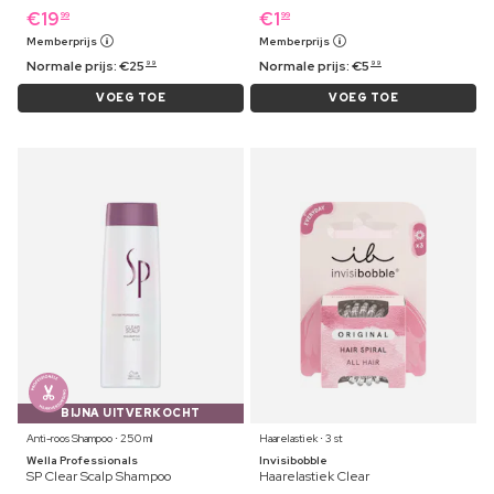
€
19
€
1
99
99
Memberprijs
Memberprijs
Normale prijs:
€
25
Normale prijs:
€
5
99
99
VOEG TOE
VOEG TOE
BIJNA UITVERKOCHT
Anti-roos Shampoo ⋅ 250 ml
Haarelastiek ⋅ 3 st
Wella Professionals
Invisibobble
SP Clear Scalp Shampoo
Haarelastiek Clear