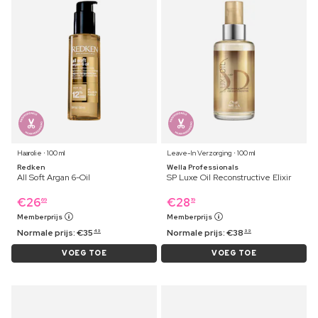
Haarolie ⋅ 100 ml
Leave-In Verzorging ⋅ 100 ml
Redken
Wella Professionals
All Soft Argan 6-Oil
SP Luxe Oil Reconstructive Elixir
€
26
€
28
69
19
Memberprijs
Memberprijs
Normale prijs:
€
35
Normale prijs:
€
38
49
99
VOEG TOE
VOEG TOE