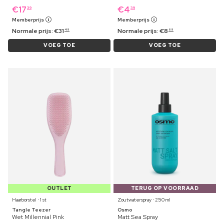
€
17
€
4
39
39
Memberprijs
Memberprijs
Normale prijs:
€
31
Normale prijs:
€
8
49
69
VOEG TOE
VOEG TOE
OUTLET
TERUG OP VOORRAAD
Haarborstel ⋅ 1 st
Zoutwaterspray ⋅ 250 ml
Tangle Teezer
Osmo
Wet Millennial Pink
Matt Sea Spray