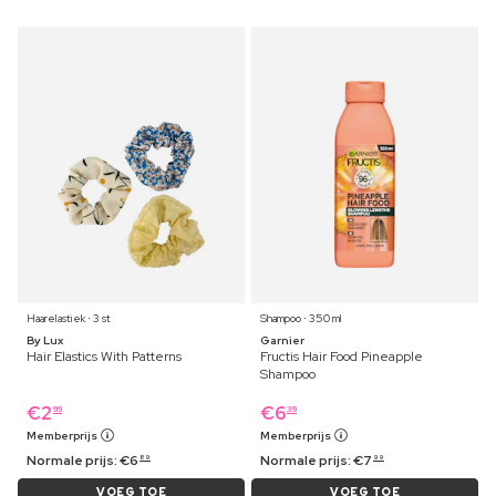
Haarelastiek ⋅ 3 st
Shampoo ⋅ 350 ml
By Lux
Garnier
Hair Elastics With Patterns
Fructis Hair Food Pineapple
Shampoo
€
2
€
6
99
39
Memberprijs
Memberprijs
Normale prijs:
€
6
Normale prijs:
€
7
89
99
VOEG TOE
VOEG TOE