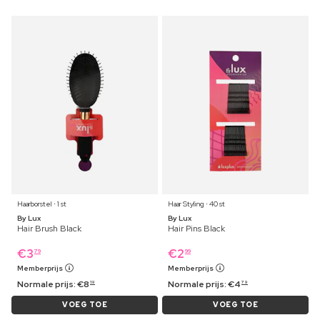
Haarborstel ⋅ 1 st
Haar Styling ⋅ 40 st
By Lux
By Lux
Hair Brush Black
Hair Pins Black
€
3
€
2
79
99
Memberprijs
Memberprijs
Normale prijs:
€
8
Normale prijs:
€
4
19
79
VOEG TOE
VOEG TOE