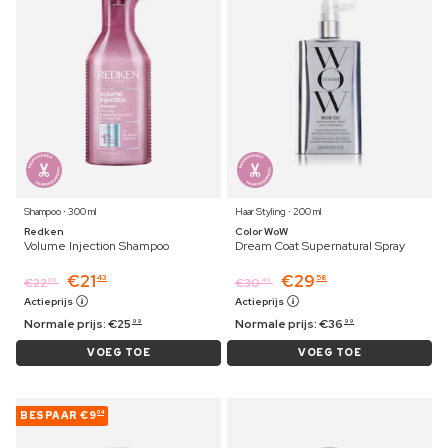
Shampoo ⋅ 300 ml
Haar Styling ⋅ 200 ml
Redken
Color WoW
Volume Injection Shampoo
Dream Coat Supernatural Spray
€
21
€
29
43
58
€
22
€
30
09
49
Actieprijs
Actieprijs
Normale prijs:
€
25
Normale prijs:
€
36
99
99
VOEG TOE
VOEG TOE
BESPAAR
€9
04