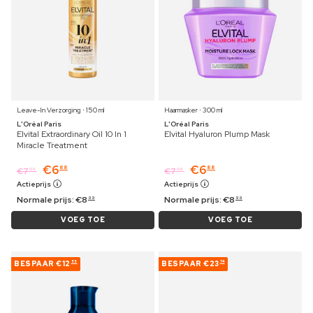
Leave-In Verzorging ⋅ 150 ml
Haarmasker ⋅ 300 ml
L'Oréal Paris
L'Oréal Paris
Elvital Extraordinary Oil 10 In 1
Elvital Hyaluron Plump Mask
Miracle Treatment
€
6
€
6
88
88
€
7
€
7
09
09
Actieprijs
Actieprijs
Normale prijs:
€
8
Normale prijs:
€
8
99
99
VOEG TOE
VOEG TOE
BESPAAR
€12
BESPAAR
€23
55
74