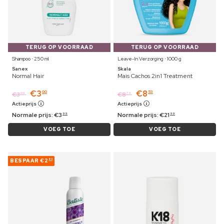
TERUG OP VOORRAAD
TERUG OP VOORRAAD
Shampoo ⋅ 250 ml
Leave-In Verzorging ⋅ 1000 g
Sanex
Skala
Normal Hair
Mais Cachos 2in1 Treatment
€
3
€
8
00
53
€
3
€
8
09
79
Actieprijs
Actieprijs
Normale prijs:
€
3
Normale prijs:
€
21
99
99
VOEG TOE
VOEG TOE
BESPAAR
€2
83