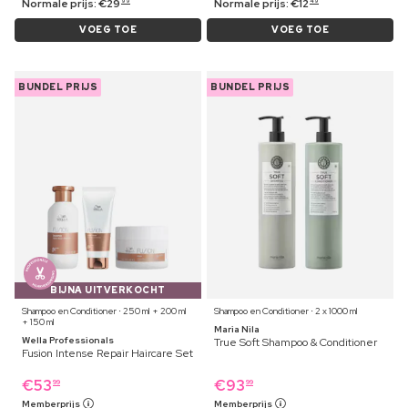
Normale prijs:
€
29
Normale prijs:
€
12
99
49
VOEG TOE
VOEG TOE
BUNDEL PRIJS
BUNDEL PRIJS
BIJNA UITVERKOCHT
Shampoo en Conditioner ⋅ 250 ml + 200 ml
Shampoo en Conditioner ⋅ 2 x 1000 ml
+ 150 ml
Maria Nila
Wella Professionals
True Soft Shampoo & Conditioner
Fusion Intense Repair Haircare Set
€
53
€
93
99
99
Memberprijs
Memberprijs