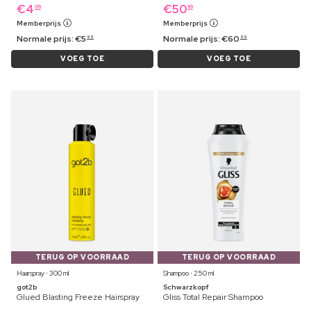
€
4
€
50
09
99
Memberprijs
Memberprijs
Normale prijs:
€
5
Normale prijs:
€
60
99
99
VOEG TOE
VOEG TOE
TERUG OP VOORRAAD
TERUG OP VOORRAAD
Haarspray ⋅ 300 ml
Shampoo ⋅ 250 ml
got2b
Schwarzkopf
Glued Blasting Freeze Hairspray
Gliss Total Repair Shampoo