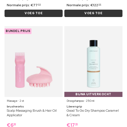
Normale prijs:
€
77
Normale prijs:
€
122
99
99
VOEG TOE
VOEG TOE
BUNDEL PRIJS
BIJNA UITVERKOCHT
Massage ⋅ 2 st
Droogshampoo ⋅ 250 ml
brushworks
Löwengrip
Scalp Massaging Brush & Hair Oil
Good To Go Dry Shampoo Caramel
Applicator
& Cream
€
6
€
17
99
59