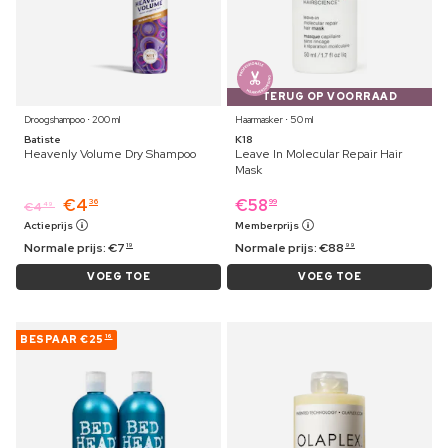
TERUG OP VOORRAAD
Droogshampoo ⋅ 200 ml
Haarmasker ⋅ 50 ml
Batiste
K18
Heavenly Volume Dry Shampoo
Leave In Molecular Repair Hair
Mask
€
4
€
58
36
99
€
4
49
Actieprijs
Memberprijs
Normale prijs:
€
7
Normale prijs:
€
88
19
99
VOEG TOE
VOEG TOE
BESPAAR
€25
16