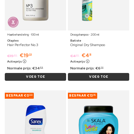
Haarbehandeling ⋅ 100 ml
Droogshampoo ⋅ 200 ml
Olaplex
Batiste
Hair Perfector No.3
Original Dry Shampoo
€
19
€
4
39
16
€
19
€
4
99
29
Actieprijs
Actieprijs
Normale prijs:
€
34
Normale prijs:
€
6
89
39
VOEG TOE
VOEG TOE
BESPAAR
€0
BESPAAR
€13
99
46