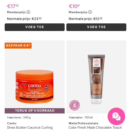
€
17
€
10
49
19
Memberprijs
Memberprijs
Normale prijs:
€
23
Normale prijs:
€
12
99
99
VOEG TOE
VOEG TOE
BESPAAR
€4
01
TERUG OP VOORRAAD
Haarcrème ⋅ 340 g
Haarmasker ⋅ 150 ml
Cantu
Wella Professionals
Shea Butter Coconut Curling
Color Fresh Mask Chocolate Touch