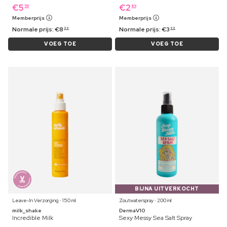
€
5
€
2
59
89
Memberprijs
Memberprijs
Normale prijs:
€
8
Normale prijs:
€
3
99
99
VOEG TOE
VOEG TOE
BIJNA UITVERKOCHT
Leave-In Verzorging ⋅ 150 ml
Zoutwaterspray ⋅ 200 ml
milk_shake
DermaV10
Incredible Milk
Sexy Messy Sea Salt Spray