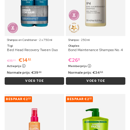
Shampoo en Conditioner ⋅ 2 x 750 ml
Shampoo ⋅ 250 ml
Tigi
Olaplex
Bed Head Recovery Tween Duo
Bond Maintenance Shampoo No. 4
€
14
€
26
83
19
€
15
29
Actieprijs
Memberprijs
Normale prijs:
€
39
Normale prijs:
€
34
99
89
VOEG TOE
VOEG TOE
BESPAAR
€2
BESPAAR
€2
60
45