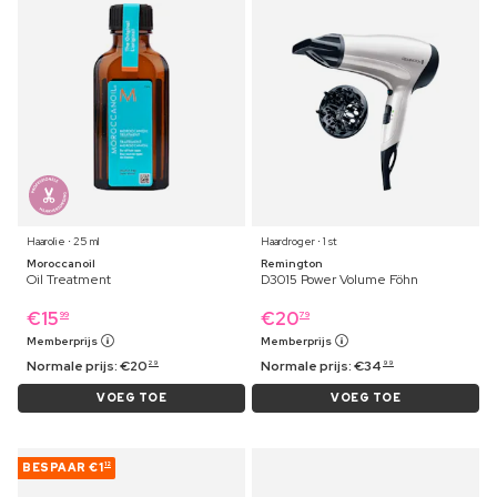
Haarolie ⋅ 25 ml
Haardroger ⋅ 1 st
Moroccanoil
Remington
Oil Treatment
D3015 Power Volume Föhn
€
15
€
20
99
79
Memberprijs
Memberprijs
Normale prijs:
€
20
Normale prijs:
€
34
29
99
VOEG TOE
VOEG TOE
BESPAAR
€1
12