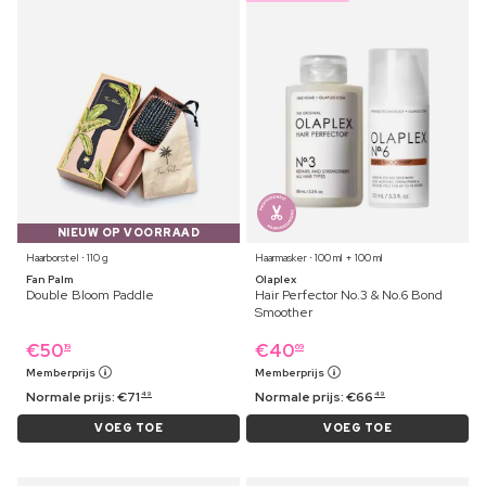
NIEUW OP VOORRAAD
Haarborstel ⋅ 110 g
Haarmasker ⋅ 100 ml + 100 ml
Fan Palm
Olaplex
Double Bloom Paddle
Hair Perfector No.3 & No.6 Bond
Smoother
€
50
€
40
19
69
Memberprijs
Memberprijs
Normale prijs:
€
71
Normale prijs:
€
66
49
49
VOEG TOE
VOEG TOE