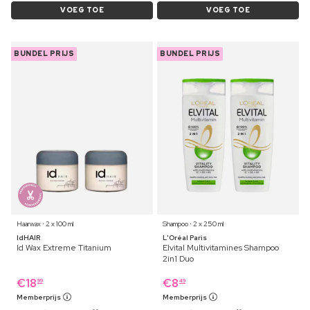
VOEG TOE
VOEG TOE
BUNDEL PRIJS
BUNDEL PRIJS
Haarwax ⋅ 2 x 100 ml
Shampoo ⋅ 2 x 250 ml
IdHAIR
L'Oréal Paris
Id Wax Extreme Titanium
Elvital Multivitamines Shampoo
2in1 Duo
€
18
€
8
99
49
Memberprijs
Memberprijs