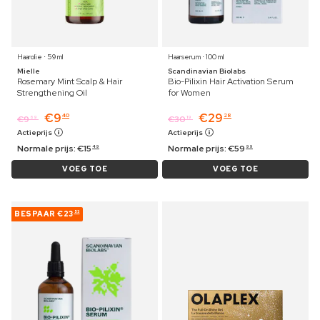
Haarolie ⋅ 59 ml
Haarserum ⋅ 100 ml
Mielle
Scandinavian Biolabs
Rosemary Mint Scalp & Hair
Bio-Pilixin Hair Activation Serum
Strengthening Oil
for Women
€
9
€
29
40
28
€
9
€
30
69
19
Actieprijs
Actieprijs
Normale prijs:
€
15
Normale prijs:
€
59
49
99
VOEG TOE
VOEG TOE
BESPAAR
€23
53