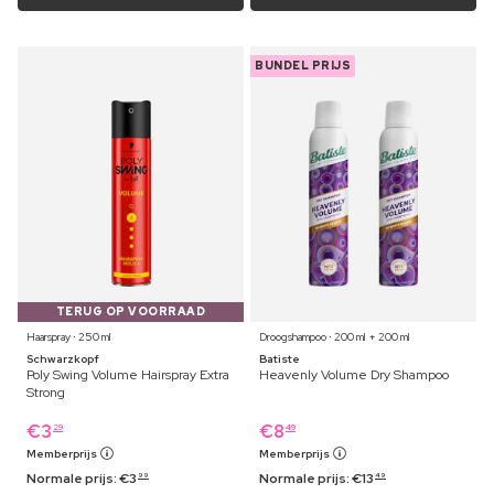
BUNDEL PRIJS
TERUG OP VOORRAAD
Haarspray ⋅ 250 ml
Droogshampoo ⋅ 200 ml + 200 ml
Schwarzkopf
Batiste
Poly Swing Volume Hairspray Extra
Heavenly Volume Dry Shampoo
Strong
€
3
€
8
29
49
Memberprijs
Memberprijs
Normale prijs:
€
3
Normale prijs:
€
13
99
49