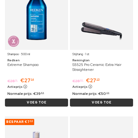
Shampoo ⋅ 500 ml
Stijltang ⋅ 1 st
Redken
Remington
Extreme Shampoo
S5525 Pro Ceramic Extra Hair
Straightener
€
27
€
27
34
25
€
28
€
28
19
09
Actieprijs
Actieprijs
Normale prijs:
€
39
Normale prijs:
€
50
89
99
VOEG TOE
VOEG TOE
BESPAAR
€7
59