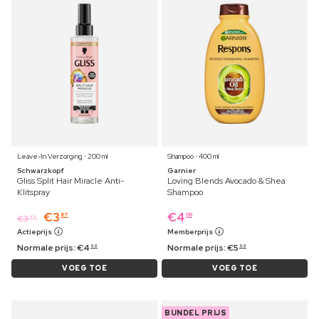
Leave-In Verzorging ⋅ 200 ml
Shampoo ⋅ 400 ml
Schwarzkopf
Garnier
Gliss Split Hair Miracle Anti-
Loving Blends Avocado & Shea
Klitspray
Shampoo
€
3
€
4
87
09
€
3
99
Actieprijs
Memberprijs
Normale prijs:
€
4
Normale prijs:
€
5
99
99
VOEG TOE
VOEG TOE
BUNDEL PRIJS