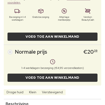
voordelen.
Bezorging in 1-4
Gratis bezorging
Altijd lage
Verdien
werkdagen
memberprijs
BeautyCash
VOEG TOE AAN WINKELMAND
Normale prijs
€
20
39
1-4 werkdagen bezorging (€4,95 verzendkosten)
VOEG TOE AAN WINKELMAND
Droge huid
Klein
Verstevigend
Beschrijving