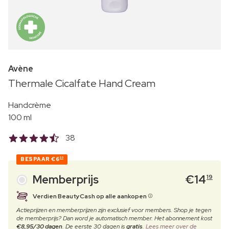
Avène
Thermale Cicalfate Hand Cream
Handcrème
100 ml
38
BESPAAR
€6
20
Memberprijs
€
14
19
Verdien BeautyCash op alle aankopen
Actieprijzen en memberprijzen zijn exclusief voor members. Shop je tegen
de memberprijs? Dan word je automatisch member. Het abonnement kost
€8,95/30 dagen
. De eerste 30 dagen is
gratis
.
Lees meer over de