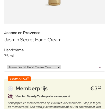
Jeanne en Provence
Jasmin Secret Hand Cream
Handcrème
75 ml
BESPAAR
€2
00
Memberprijs
€
3
59
Verdien BeautyCash op alle aankopen
Actieprijzen en memberprijzen zijn exclusief voor members. Shop je tegen
de memberprijs? Dan word je automatisch member. Het abonnement kost