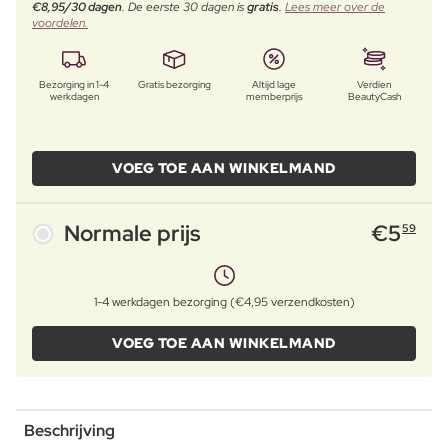
€8,95/30 dagen
. De eerste 30 dagen is
gratis
.
Lees meer over de
voordelen.
Bezorging in 1-4
Gratis bezorging
Altijd lage
Verdien
werkdagen
memberprijs
BeautyCash
VOEG TOE AAN WINKELMAND
Normale prijs
€
5
59
1-4 werkdagen bezorging (€4,95 verzendkosten)
VOEG TOE AAN WINKELMAND
Beschrijving