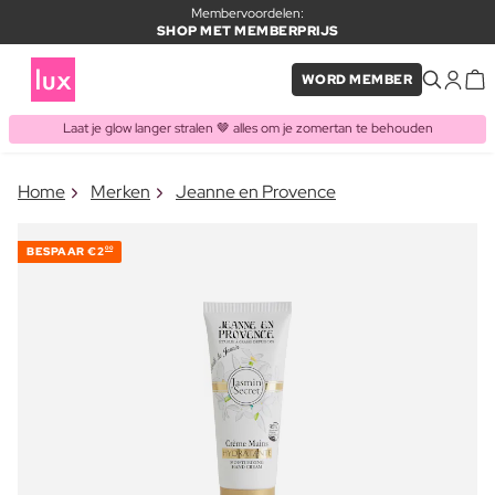
Membervoordelen:
SHOP MET MEMBERPRIJS
WORD MEMBER
Laat je glow langer stralen 🤎 alles om je zomertan te behouden
×
Home
Merken
Jeanne en Provence
ITEM TOEGEVOEGD AAN
Vaak samen gekocht met
WINKELMAND
BESPAAR
€2
00