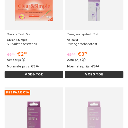
Ovulatie Test ⋅ 5 st
Zwangerschapstest ⋅ 2 st
Clear & Simple
Valmed
5 Ovulatieteststrips
Zwangerschapstest
€
2
€
3
03
77
€
2
€
3
09
89
Actieprijs
Actieprijs
Normale prijs:
€
3
Normale prijs:
€
5
99
49
VOEG TOE
VOEG TOE
BESPAAR
€1
87