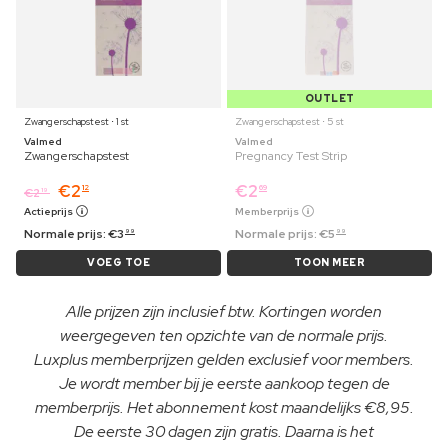
OUTLET
Zwangerschapstest ⋅ 1 st
Zwangerschapstest ⋅ 5 st
Valmed
Valmed
Zwangerschapstest
Pregnancy Test Strip
€
2
€
2
12
69
€
2
19
Actieprijs
Memberprijs
Normale prijs:
€
3
Normale prijs:
€
5
99
99
VOEG TOE
TOON MEER
Alle prijzen zijn inclusief btw. Kortingen worden
weergegeven ten opzichte van de normale prijs.
Luxplus memberprijzen gelden exclusief voor members.
Je wordt member bij je eerste aankoop tegen de
memberprijs. Het abonnement kost maandelijks €8,95.
De eerste 30 dagen zijn gratis. Daarna is het