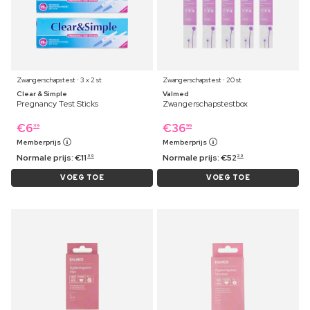
Zwangerschapstest ⋅ 3 x 2 st
Zwangerschapstest ⋅ 20 st
Clear & Simple
Valmed
Pregnancy Test Sticks
Zwangerschapstestbox
€
6
€
36
39
99
Memberprijs
Memberprijs
Normale prijs:
€
11
Normale prijs:
€
52
99
29
VOEG TOE
VOEG TOE