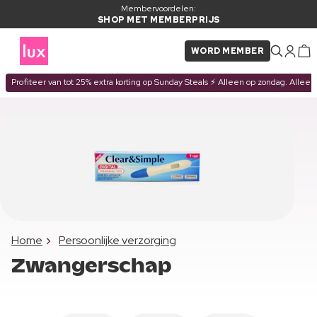
Membervoordelen:
SHOP MET MEMBERPRIJS
WORD MEMBER
Profiteer van tot 25% extra korting op Sunday Steals ⚡ Alleen op zondag. Alleen
Home
Persoonlijke verzorging
Zwangerschap