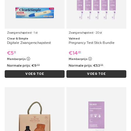
Zwangerschapstest ⋅ 1 st
Zwangerschapstest ⋅ 20 st
Clear & Simple
Valmed
Digitale Zwangerschapstest
Pregnancy Test Stick Bundle
€
5
€
14
19
49
Memberprijs
Memberprijs
Normale prijs:
€
9
Normale prijs:
€
53
99
99
VOEG TOE
VOEG TOE