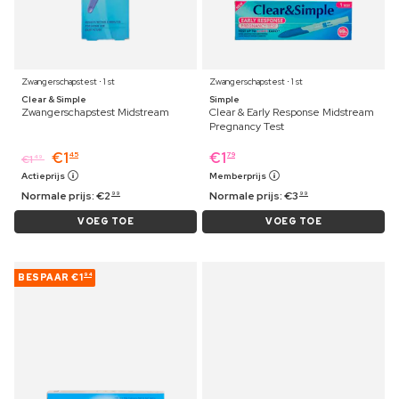
Zwangerschapstest ⋅ 1 st
Zwangerschapstest ⋅ 1 st
Clear & Simple
Simple
Zwangerschapstest Midstream
Clear & Early Response Midstream
Pregnancy Test
€
1
€
1
45
79
€
1
49
Actieprijs
Memberprijs
Normale prijs:
€
2
Normale prijs:
€
3
99
99
VOEG TOE
VOEG TOE
BESPAAR
€1
94