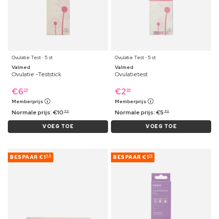
Ovulatie Test ⋅ 5 st
Ovulatie Test ⋅ 5 st
Valmed
Valmed
Ovulatie -Teststick
Ovulatietest
€
6
€
2
29
99
Memberprijs
Memberprijs
Normale prijs:
€
10
Normale prijs:
€
5
99
49
VOEG TOE
VOEG TOE
BESPAAR
€1
BESPAAR
€1
96
72