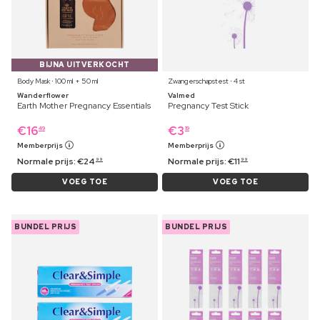
BIJNA UITVERKOCHT
Body Mask ⋅ 100 ml + 50 ml
Zwangerschapstest ⋅ 4 st
Wanderflower
Valmed
Earth Mother Pregnancy Essentials
Pregnancy Test Stick
€
16
€
3
49
19
Memberprijs
Memberprijs
Normale prijs:
€
24
Normale prijs:
€
11
99
99
VOEG TOE
VOEG TOE
BUNDEL PRIJS
BUNDEL PRIJS