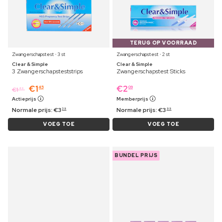
TERUG OP VOORRAAD
Zwangerschapstest ⋅ 3 st
Zwangerschapstest ⋅ 2 st
Clear & Simple
Clear & Simple
3 Zwangerschapsteststrips
Zwangerschapstest Sticks
€
1
€
2
45
09
€
1
49
Actieprijs
Memberprijs
Normale prijs:
€
3
Normale prijs:
€
3
39
99
VOEG TOE
VOEG TOE
BUNDEL PRIJS