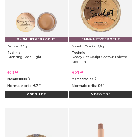
BIJNA UITVERKOCHT
BIJNA UITVERKOCHT
Bronzer ⋅ 25 g
Make-Up Palette ⋅ 9,9 g
Technic
Technic
Bronzing Base Light
Ready Set Sculpt Contour Palette
Medium
€
3
€
4
89
49
Memberprijs
Memberprijs
Normale prijs:
€
7
Normale prijs:
€
6
99
99
VOEG TOE
VOEG TOE