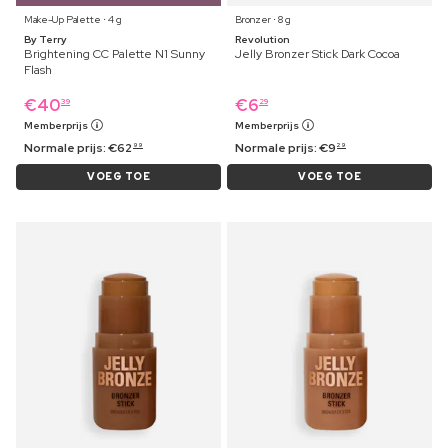
Make-Up Palette ⋅ 4 g
Bronzer ⋅ 8 g
By Terry
Revolution
Brightening CC Palette N1 Sunny
Jelly Bronzer Stick Dark Cocoa
Flash
€
40
€
6
39
29
Memberprijs
Memberprijs
Normale prijs:
€
62
Normale prijs:
€
9
99
29
VOEG TOE
VOEG TOE