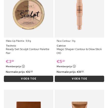
Make-Up Palette ⋅ 9,9 g
Face Contour ⋅ 9 g
Technic
Catrice
Ready Set Sculpt Contour Palette
Magic Shaper Contour & Glow Stick
Fair
010
€
3
€
5
09
39
Memberprijs
Memberprijs
Normale prijs:
€
6
Normale prijs:
€
8
99
99
VOEG TOE
VOEG TOE