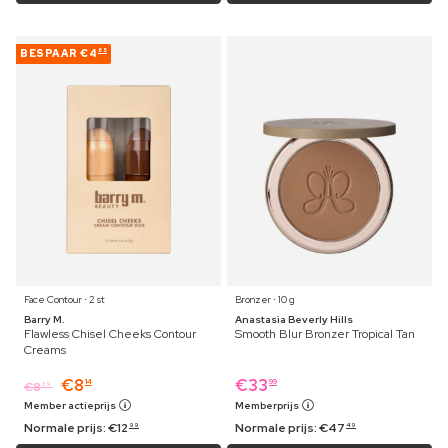
BESPAAR
€4
85
Face Contour ⋅ 2 st
Bronzer ⋅ 10 g
Barry M.
Anastasia Beverly Hills
Flawless Chisel Cheeks Contour
Smooth Blur Bronzer Tropical Tan
Creams
€
8
€
33
14
99
€
8
39
Member actieprijs
Memberprijs
Normale prijs:
€
12
Normale prijs:
€
47
99
49