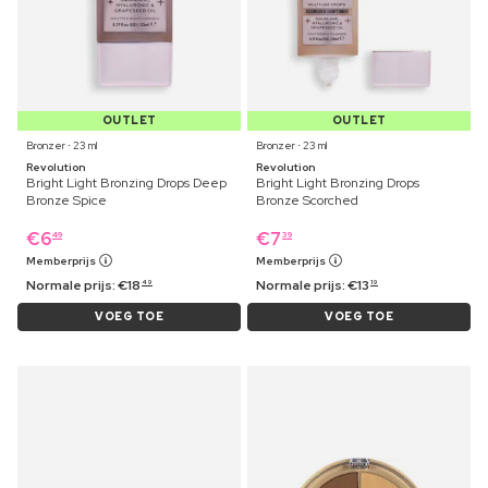
OUTLET
OUTLET
Bronzer ⋅ 23 ml
Bronzer ⋅ 23 ml
Revolution
Revolution
Bright Light Bronzing Drops Deep
Bright Light Bronzing Drops
Bronze Spice
Bronze Scorched
€
6
€
7
49
39
Memberprijs
Memberprijs
Normale prijs:
€
18
Normale prijs:
€
13
49
19
VOEG TOE
VOEG TOE