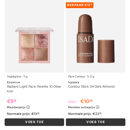
BESPAAR
€12
11
Highlighter ⋅ 11 g
Face Contour ⋅ 5,5 g
Essence
Isadora
Radiant Light Face Palette 10 Glow
Contour Stick 34 Dark Almond
Icon
€
5
€
10
99
08
€
10
39
Memberprijs
Member actieprijs
Normale prijs:
€
13
Normale prijs:
€
22
19
19
VOEG TOE
VOEG TOE