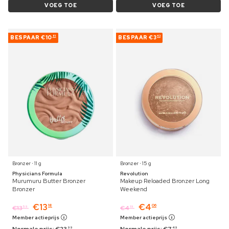
VOEG TOE
VOEG TOE
BESPAAR
€10
BESPAAR
€3
81
43
Bronzer ⋅ 11 g
Bronzer ⋅ 15 g
Physicians Formula
Revolution
Murumuru Butter Bronzer
Makeup Reloaded Bronzer Long
Bronzer
Weekend
€
13
€
4
18
06
€
13
€
4
59
19
Member actieprijs
Member actieprijs
Normale prijs:
€
23
Normale prijs:
€
7
99
49