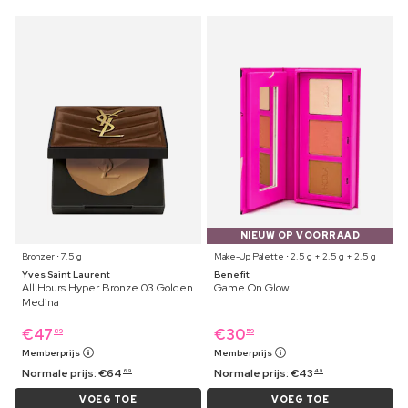
NIEUW OP VOORRAAD
Bronzer ⋅ 7.5 g
Make-Up Palette ⋅ 2.5 g + 2.5 g + 2.5 g
Yves Saint Laurent
Benefit
All Hours Hyper Bronze 03 Golden
Game On Glow
Medina
€
47
€
30
89
59
Memberprijs
Memberprijs
Normale prijs:
€
64
Normale prijs:
€
43
69
49
VOEG TOE
VOEG TOE