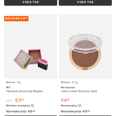
VOEG TOE
VOEG TOE
BESPAAR
€6
90
Bronzer ⋅ 6 g
Bronzer ⋅ 6,7 g
W7
Revolution
Honolulu Bronzing Powder
Ultra Cream Bronzer Dark
€
3
€
6
09
59
€
3
19
Member actieprijs
Memberprijs
Normale prijs:
€
9
Normale prijs:
€
11
99
49