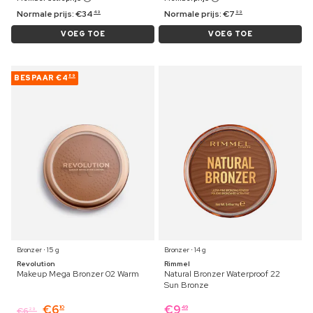
Normale prijs:
€
34
Normale prijs:
€
7
49
99
VOEG TOE
VOEG TOE
BESPAAR
€4
89
Bronzer ⋅ 15 g
Bronzer ⋅ 14 g
Revolution
Rimmel
Makeup Mega Bronzer 02 Warm
Natural Bronzer Waterproof 22
Sun Bronze
€
6
€
9
10
49
€
6
29