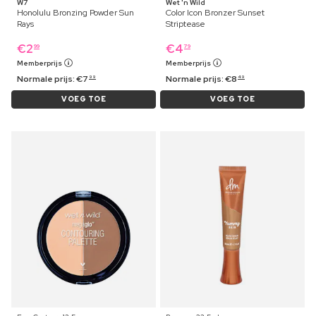
W7
Wet 'n Wild
Honolulu Bronzing Powder Sun
Color Icon Bronzer Sunset
Rays
Striptease
€
2
€
4
99
79
Memberprijs
Memberprijs
Normale prijs:
€
7
Normale prijs:
€
8
99
49
VOEG TOE
VOEG TOE