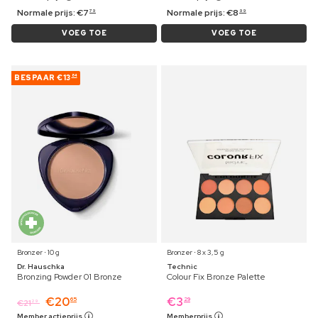
Normale prijs:
€
7
Normale prijs:
€
8
79
99
VOEG TOE
VOEG TOE
BESPAAR
€13
84
Bronzer ⋅ 10 g
Bronzer ⋅ 8 x 3,5 g
Dr. Hauschka
Technic
Bronzing Powder 01 Bronze
Colour Fix Bronze Palette
€
20
€
3
65
29
€
21
29
Member actieprijs
Memberprijs