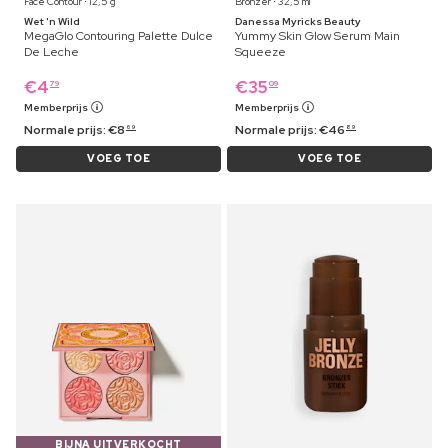
Face Contour ⋅ 12,5 g
Bronzer ⋅ 32,5 ml
Wet 'n Wild
Danessa Myricks Beauty
MegaGlo Contouring Palette Dulce
Yummy Skin Glow Serum Main
De Leche
Squeeze
€
4
€
35
79
09
Memberprijs
Memberprijs
Normale prijs:
€
8
Normale prijs:
€
46
69
89
VOEG TOE
VOEG TOE
BIJNA UITVERKOCHT