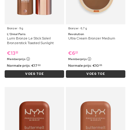
Bronzer ⋅ 9 g
Bronzer ⋅ 6,7 g
L'Oréal Paris
Revolution
Lumi Bronze Le Stick Soleil
Ultra Cream Bronzer Medium
Bronzerstick Toasted Sunlight
€
13
€
6
99
39
Memberprijs
Memberprijs
Normale prijs:
€
17
Normale prijs:
€
10
99
49
VOEG TOE
VOEG TOE