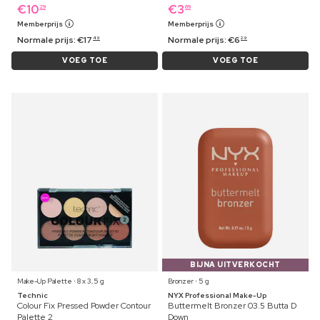
€
10
€
3
29
69
Memberprijs
Memberprijs
Normale prijs:
€
17
Normale prijs:
€
6
49
29
VOEG TOE
VOEG TOE
BIJNA UITVERKOCHT
Make-Up Palette ⋅ 8 x 3,5 g
Bronzer ⋅ 5 g
Technic
NYX Professional Make-Up
Colour Fix Pressed Powder Contour
Buttermelt Bronzer 03.5 Butta D
Palette 2
Down