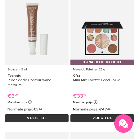
BIJNA UITVERKOCHT
Bronzer ⋅ 12 ml
Make-Up Palette ⋅ 22 g
Technic
Ofra
Pure Shade Contour Wand
Mini Mix Palette Good To Go
Medium
€
3
€
33
29
69
Memberprijs
Memberprijs
Normale prijs:
€
5
Normale prijs:
€
47
99
99
VOEG TOE
VOEG TOE