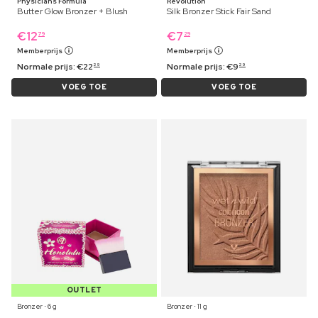
Physicians Formula
Revolution
Butter Glow Bronzer + Blush
Silk Bronzer Stick Fair Sand
€
12
€
7
79
29
Memberprijs
Memberprijs
Normale prijs:
€
22
Normale prijs:
€
9
29
29
VOEG TOE
VOEG TOE
OUTLET
Bronzer ⋅ 6 g
Bronzer ⋅ 11 g