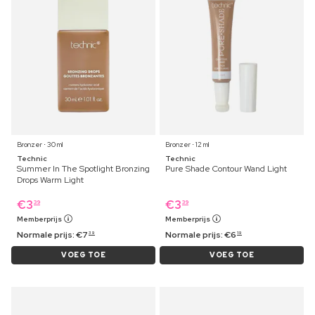
Bronzer ⋅ 30 ml
Bronzer ⋅ 12 ml
Technic
Technic
Summer In The Spotlight Bronzing
Pure Shade Contour Wand Light
Drops Warm Light
€
3
€
3
39
39
Memberprijs
Memberprijs
Normale prijs:
€
7
Normale prijs:
€
6
39
19
VOEG TOE
VOEG TOE