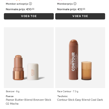
Member actieprijs
Memberprijs
Normale prijs:
€
10
Normale prijs:
€
12
99
99
VOEG TOE
VOEG TOE
Bronzer ⋅ 6 g
Face Contour ⋅ 7.3 g
Paese
Technic
Paese Butter Blend Bronzer Stick
Contour Stick Easy Blend Cool Dark
02 Mocha