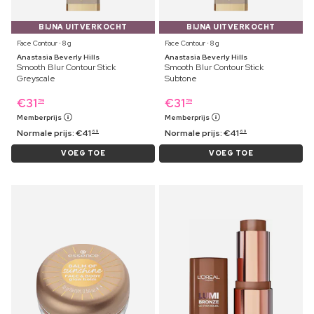
BIJNA UITVERKOCHT
BIJNA UITVERKOCHT
Face Contour ⋅ 8 g
Face Contour ⋅ 8 g
Anastasia Beverly Hills
Anastasia Beverly Hills
Smooth Blur Contour Stick
Smooth Blur Contour Stick
Greyscale
Subtone
€
31
€
31
59
59
Memberprijs
Memberprijs
Normale prijs:
€
41
Normale prijs:
€
41
69
69
VOEG TOE
VOEG TOE