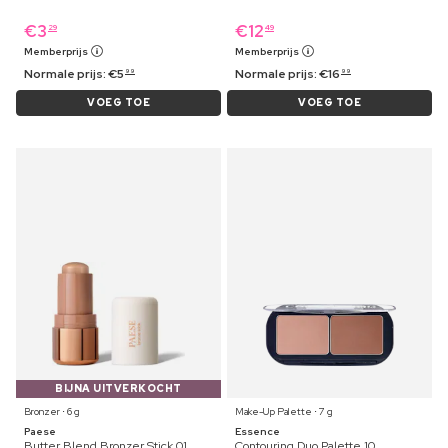
€
3
€
12
29
49
Memberprijs
Memberprijs
Normale prijs:
€
5
Normale prijs:
€
16
99
99
VOEG TOE
VOEG TOE
BIJNA UITVERKOCHT
Bronzer ⋅ 6 g
Make-Up Palette ⋅ 7 g
Paese
Essence
Butter Blend Bronzer Stick 01
Contouring Duo Palette 10