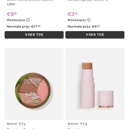
Latte
€
9
€
3
99
29
Memberprijs
Memberprijs
Normale prijs:
€
17
Normale prijs:
€
6
49
39
VOEG TOE
VOEG TOE
Bronzer ⋅ 8,2 g
Bronzer ⋅ 4.5 g