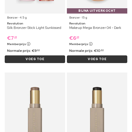
BIJNA UITVERKOCHT
Bronzer ⋅ 4.5 g
Bronzer ⋅ 15 g
Revolution
Revolution
Silk Bronzer Stick Light Sunkissed
Makeup Mega Bronzer 04 - Dark
€
7
€
6
29
29
Memberprijs
Memberprijs
Normale prijs:
€
9
Normale prijs:
€
10
29
99
VOEG TOE
VOEG TOE