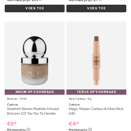
VOEG TOE
VOEG TOE
NIEUW OP VOORRAAD
TERUG OP VOORRAAD
Bronzer ⋅ 24 ml
Face Contour ⋅ 9 g
Catrice
Catrice
Seashell Stories Peptide Infused
Magic Shaper Contour & Glow Stick
Bronzer C01 Too Tan To Handle
040
€
5
€
4
69
99
Memberprijs
Memberprijs