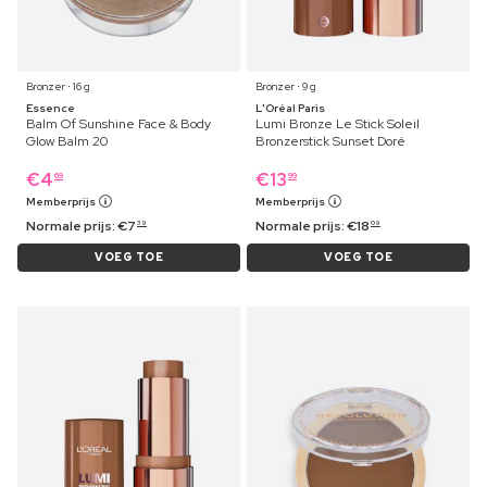
Bronzer ⋅ 16 g
Bronzer ⋅ 9 g
Essence
L'Oréal Paris
Balm Of Sunshine Face & Body
Lumi Bronze Le Stick Soleil
Glow Balm 20
Bronzerstick Sunset Doré
€
4
€
13
69
99
Memberprijs
Memberprijs
Normale prijs:
€
7
Normale prijs:
€
18
39
09
VOEG TOE
VOEG TOE