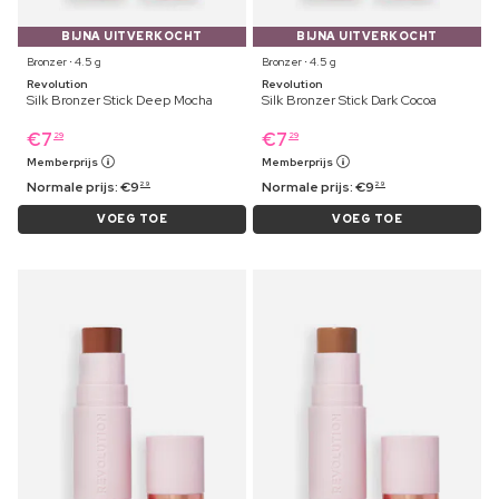
BIJNA UITVERKOCHT
BIJNA UITVERKOCHT
Bronzer ⋅ 4.5 g
Bronzer ⋅ 4.5 g
Revolution
Revolution
Silk Bronzer Stick Deep Mocha
Silk Bronzer Stick Dark Cocoa
€
7
€
7
29
29
Memberprijs
Memberprijs
Normale prijs:
€
9
Normale prijs:
€
9
29
29
VOEG TOE
VOEG TOE