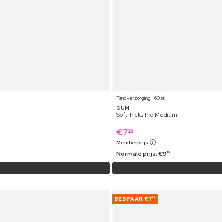
Tandverzorging ⋅ 60 st
GUM
Soft-Picks Pro Medium
€
7
39
Memberprijs
Normale prijs:
€
9
19
BESPAAR
€1
49