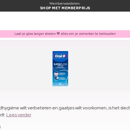
Membervoordelen:
SHOP MET MEMBERPRIJS
Laat je glow langer stralen 🤎 alles om je zomertan te behouden
ondhygiëne wilt verbeteren en gaatjes wilt voorkomen, is het s
rdt.
Lees verder
g