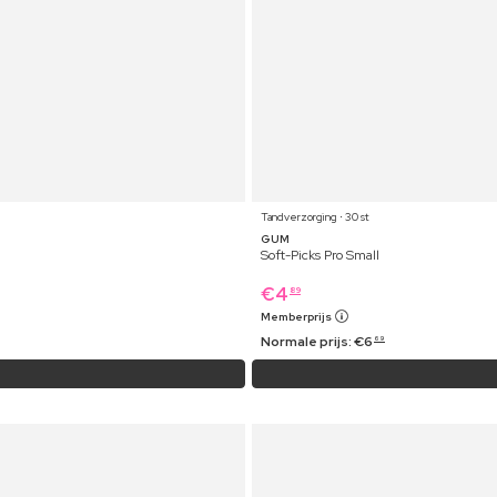
Tandverzorging ⋅ 30 st
GUM
Soft-Picks Pro Small
€
4
89
Memberprijs
Normale prijs:
€
6
69