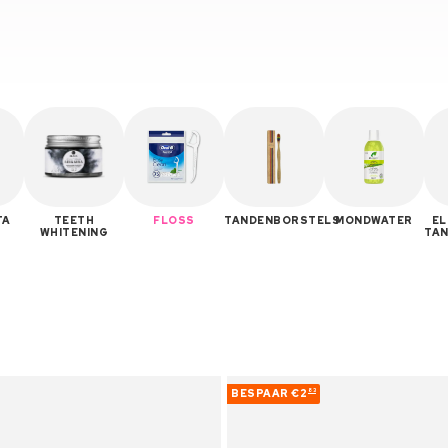
TA
TEETH
FLOSS
TANDENBORSTELS
MONDWATER
EL
WHITENING
TA
BESPAAR
€2
83