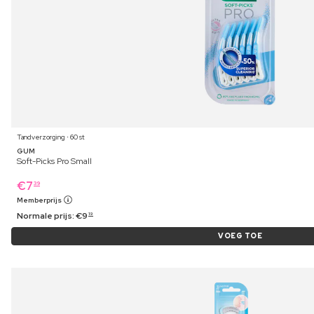
Tandverzorging ⋅ 60 st
GUM
Soft-Picks Pro Small
€
7
39
Memberprijs
Normale prijs:
€
9
19
VOEG TOE