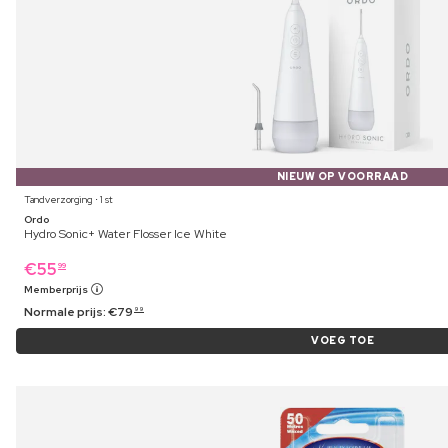
NIEUW OP VOORRAAD
Tandverzorging ⋅ 1 st
Ordo
Hydro Sonic+ Water Flosser Ice White
€
55
99
Memberprijs
Normale prijs:
€
79
99
VOEG TOE