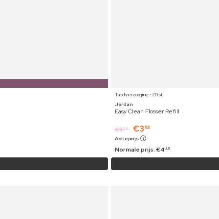
Tandverzorging ⋅ 20 st
Jordan
Easy Clean Flosser Refill
€
3
58
€
3
69
Actieprijs
Normale prijs:
€
4
99