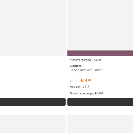
Mondverzorging ⋅ 100 st
Colgate
Tandenstoker Plastic
€
4
94
€
5
09
Actieprijs
Normale prijs:
€
8
99