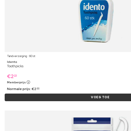
Tandverzorging ⋅ 60 st
Idento
Toothpicks
€
2
39
Memberprijs
Normale prijs:
€
2
99
VOEG TOE