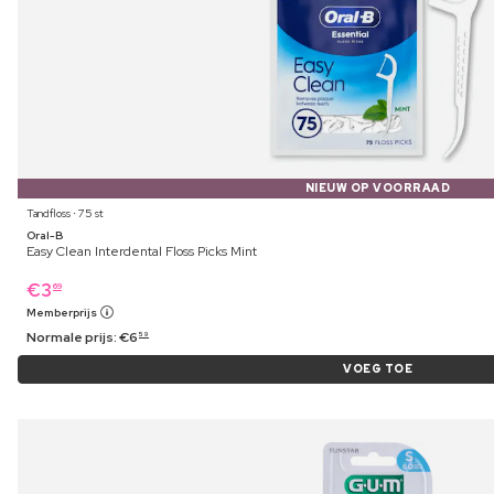
NIEUW OP VOORRAAD
Tandfloss ⋅ 75 st
Oral-B
Easy Clean Interdental Floss Picks Mint
€
3
69
Memberprijs
Normale prijs:
€
6
59
VOEG TOE