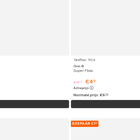
Tandfloss ⋅ 50 st
Oral-B
Super Floss
€
4
16
€
4
29
Actieprijs
Normale prijs:
€
6
99
BESPAAR
€1
41