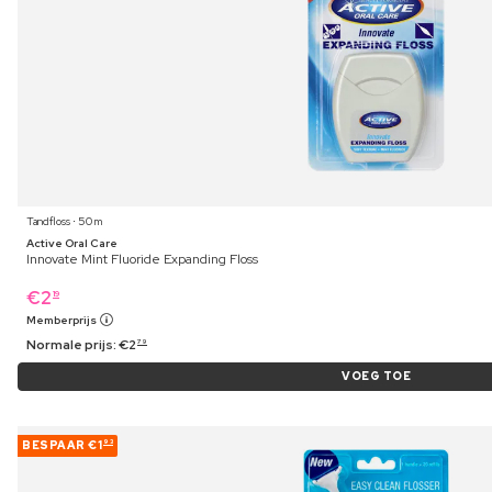
Tandfloss ⋅ 50 m
Active Oral Care
Innovate Mint Fluoride Expanding Floss
€
2
19
Memberprijs
Normale prijs:
€
2
79
VOEG TOE
BESPAAR
€1
93