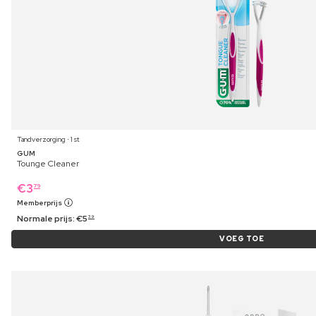
Tandverzorging ⋅ 1 st
GUM
Tounge Cleaner
€
3
79
Memberprijs
Normale prijs:
€
5
39
VOEG TOE