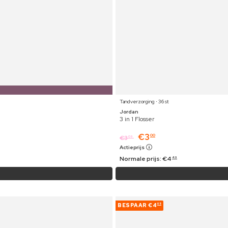
Tandverzorging ⋅ 36 st
Jordan
3 in 1 Flosser
€
3
00
€
3
09
Actieprijs
Normale prijs:
€
4
49
BESPAAR
€4
05