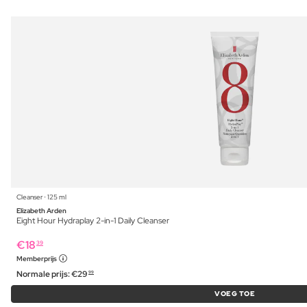
Cleanser ⋅ 125 ml
Elizabeth Arden
Eight Hour Hydraplay 2-in-1 Daily Cleanser
€
18
39
Memberprijs
Normale prijs:
€
29
99
VOEG TOE