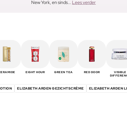
New York, en sinds...
Lees verder
CERAMIDE
EIGHT HOUR
GREEN TEA
RED DOOR
VISIBLE
DIFFEREN
LOTION
ELIZABETH ARDEN GEZICHTSCRÈME
ELIZABETH ARDEN 