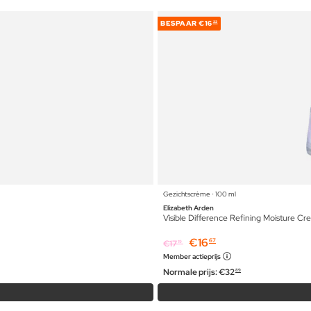
BESPAAR
€16
22
Gezichtscrème ⋅ 100 ml
Elizabeth Arden
Visible Difference Refining Moisture C
€
16
67
€
17
19
Member actieprijs
Normale prijs:
€
32
89