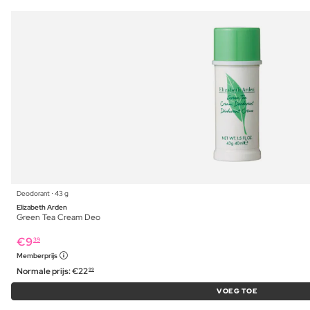
Deodorant ⋅ 43 g
Elizabeth Arden
Green Tea Cream Deo
€
9
39
Memberprijs
Normale prijs:
€
22
99
VOEG TOE