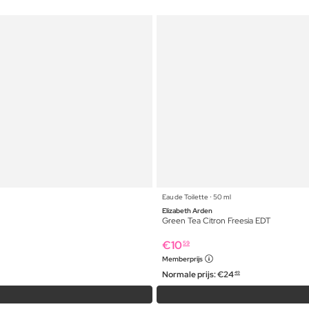
Eau de Toilette ⋅ 50 ml
Elizabeth Arden
Green Tea Citron Freesia EDT
€
10
59
Memberprijs
Normale prijs:
€
24
49