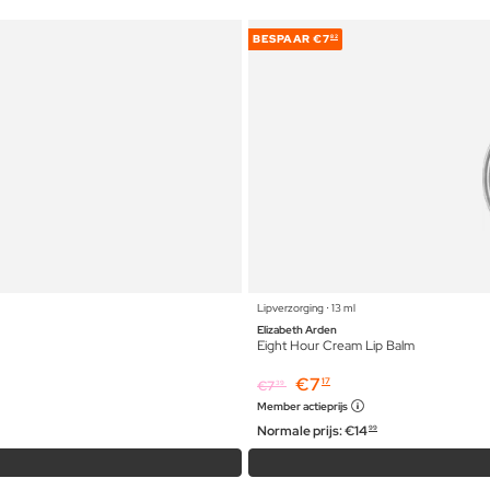
BESPAAR
€7
82
Lipverzorging ⋅ 13 ml
Elizabeth Arden
Eight Hour Cream Lip Balm
€
7
17
€
7
39
Member actieprijs
Normale prijs:
€
14
99