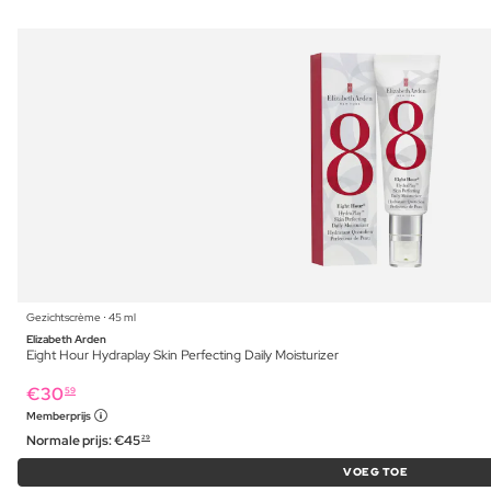
Gezichtscrème ⋅ 45 ml
Elizabeth Arden
Eight Hour Hydraplay Skin Perfecting Daily Moisturizer
€
30
59
Memberprijs
Normale prijs:
€
45
29
VOEG TOE