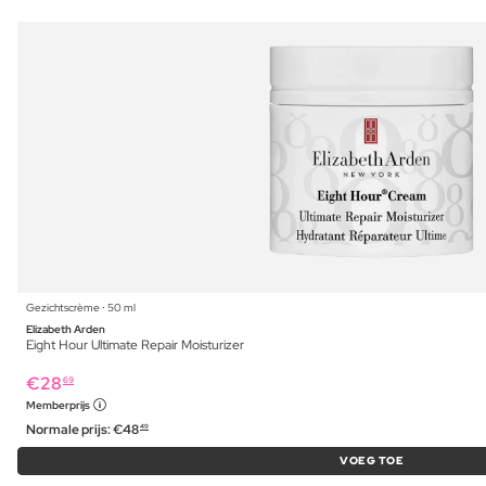
Gezichtscrème ⋅ 50 ml
Elizabeth Arden
Eight Hour Ultimate Repair Moisturizer
€
28
69
Memberprijs
Normale prijs:
€
48
49
VOEG TOE