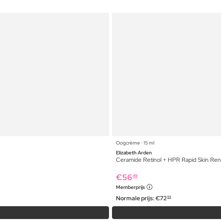
Oogcrème ⋅ 15 ml
Elizabeth Arden
Ceramide Retinol + HPR Rapid Skin Re
€
56
49
Memberprijs
Normale prijs:
€
72
99