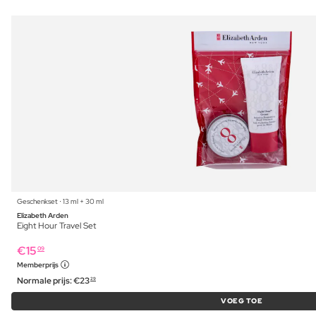
Geschenkset ⋅ 13 ml + 30 ml
Elizabeth Arden
Eight Hour Travel Set
€
15
09
Memberprijs
Normale prijs:
€
23
29
VOEG TOE