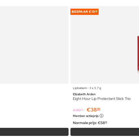
BESPAAR
€19
30
Lipbalsem ⋅ 3 x 3,7 g
Elizabeth Arden
Eight Hour Lip Protectant Stick Trio
€
38
89
€
40
09
Member actieprijs
Normale prijs:
€
58
19