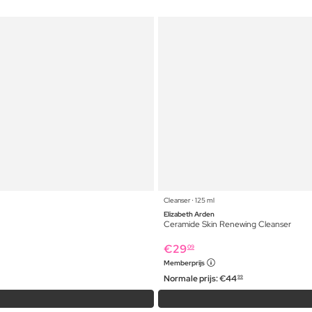
Cleanser ⋅ 125 ml
Elizabeth Arden
Ceramide Skin Renewing Cleanser
€
29
09
Memberprijs
Normale prijs:
€
44
99