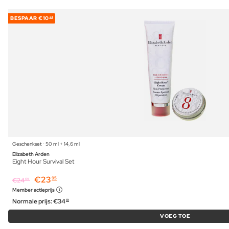
BESPAAR
€10
24
Geschenkset ⋅ 50 ml + 14,6 ml
Elizabeth Arden
Eight Hour Survival Set
€
23
95
€
24
69
Member actieprijs
Normale prijs:
€
34
19
VOEG TOE