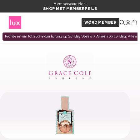
Membervoordelen:
SHOP MET MEMBERPRIJS
WORD MEMBER
Profiteer van tot 25% extra korting op Sunday Steals ⚡ Alleen op zondag. Alleen