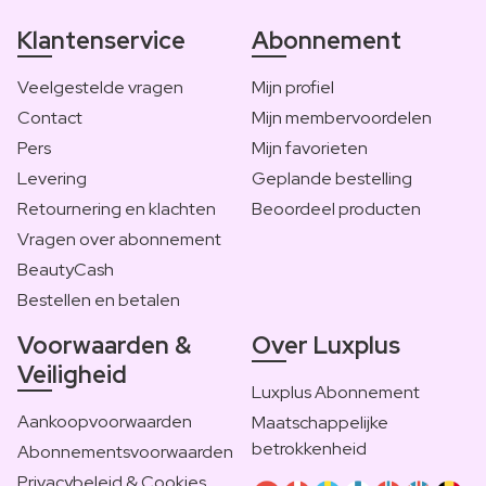
Klantenservice
Abonnement
Veelgestelde vragen
Mijn profiel
Contact
Mijn membervoordelen
Pers
Mijn favorieten
Levering
Geplande bestelling
Retournering en klachten
Beoordeel producten
Vragen over abonnement
BeautyCash
Bestellen en betalen
Voorwaarden &
Over Luxplus
Veiligheid
Luxplus Abonnement
Aankoopvoorwaarden
Maatschappelijke
betrokkenheid
Abonnementsvoorwaarden
Privacybeleid & Cookies