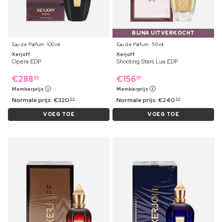
BIJNA UITVERKOCHT
Eau de Parfum ⋅ 100 ml
Eau de Parfum ⋅ 50 ml
Xerjoff
Xerjoff
Opera EDP
Shooting Stars Lua EDP
€
288
€
156
89
09
Memberprijs
Memberprijs
Normale prijs:
€
320
Normale prijs:
€
240
99
99
VOEG TOE
VOEG TOE