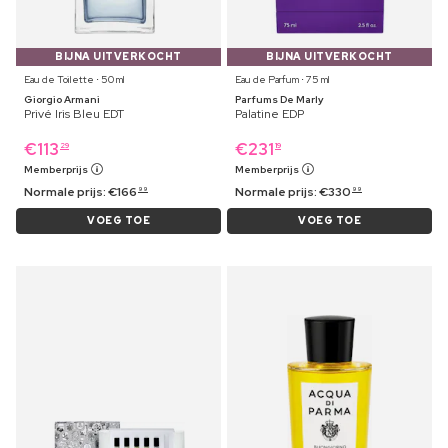
BIJNA UITVERKOCHT
BIJNA UITVERKOCHT
Eau de Toilette ⋅ 50 ml
Eau de Parfum ⋅ 75 ml
Giorgio Armani
Parfums De Marly
Privé Iris Bleu EDT
Palatine EDP
€
113
€
231
29
19
Memberprijs
Memberprijs
Normale prijs:
€
166
Normale prijs:
€
330
99
99
VOEG TOE
VOEG TOE