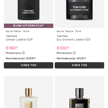
BIJNA UITVERKOCHT
Eau de Parfum ⋅ 150 ml
Eau de Toilette ⋅ 50 ml
Tom Ford
Tom Ford
Ombre Leather EDP
Eau D'ombré Leather EDT
€
160
€
100
79
29
Memberprijs
Memberprijs
Normale prijs:
€
259
Normale prijs:
€
126
09
09
VOEG TOE
VOEG TOE