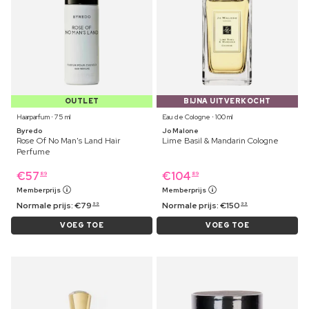
OUTLET
BIJNA UITVERKOCHT
Haarparfum ⋅ 75 ml
Eau de Cologne ⋅ 100 ml
Byredo
Jo Malone
Rose Of No Man's Land Hair
Lime Basil & Mandarin Cologne
Perfume
€
57
€
104
89
89
Memberprijs
Memberprijs
Normale prijs:
€
79
Normale prijs:
€
150
99
99
VOEG TOE
VOEG TOE