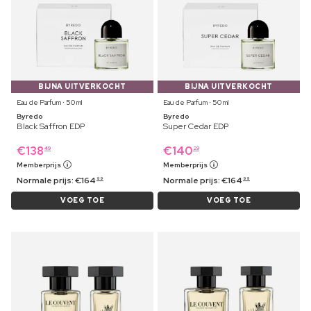
BIJNA UITVERKOCHT
BIJNA UITVERKOCHT
Eau de Parfum ⋅ 50 ml
Eau de Parfum ⋅ 50 ml
Byredo
Byredo
Black Saffron EDP
Super Cedar EDP
€
138
€
140
49
29
Memberprijs
Memberprijs
Normale prijs:
€
164
Normale prijs:
€
164
99
99
VOEG TOE
VOEG TOE