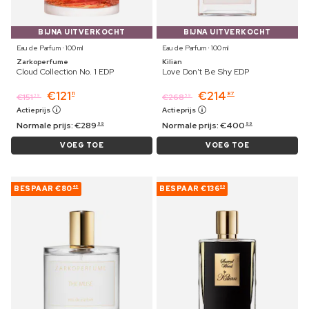
BIJNA UITVERKOCHT
BIJNA UITVERKOCHT
Eau de Parfum ⋅ 100 ml
Eau de Parfum ⋅ 100 ml
Zarkoperfume
Kilian
Cloud Collection No. 1 EDP
Love Don't Be Shy EDP
€
121
€
214
11
87
€
151
€
268
39
59
Actieprijs
Actieprijs
Normale prijs:
€
289
Normale prijs:
€
400
99
99
VOEG TOE
VOEG TOE
BESPAAR
€80
BESPAAR
€136
48
00