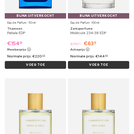
BIJNA UITVERKOCHT
BIJNA UITVERKOCHT
Eau de Parfum ⋅ 50 ml
Eau de Parfum ⋅ 100 ml
Thameen
Zarkoperfume
Patiala EDP
Molécule 234-38 EDP
€
154
€
63
69
51
€
79
39
Memberprijs
Actieprijs
Normale prijs:
€
220
Normale prijs:
€
144
99
49
VOEG TOE
VOEG TOE