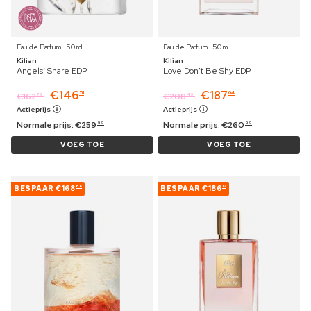
Eau de Parfum ⋅ 50 ml
Eau de Parfum ⋅ 50 ml
Kilian
Kilian
Angels’ Share EDP
Love Don't Be Shy EDP
€
146
€
187
51
64
€
162
€
208
79
49
Actieprijs
Actieprijs
Normale prijs:
€
259
Normale prijs:
€
260
99
99
VOEG TOE
VOEG TOE
BESPAAR
€168
BESPAAR
€186
88
12