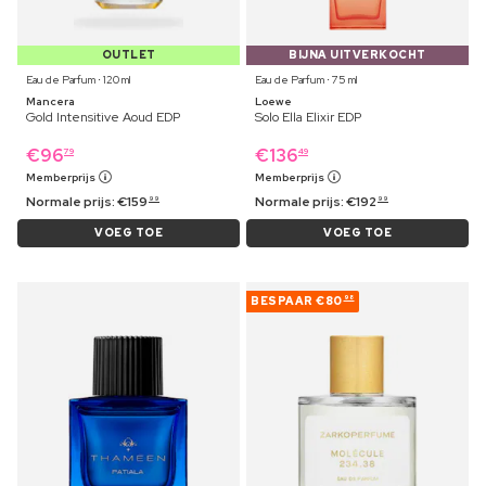
OUTLET
BIJNA UITVERKOCHT
Eau de Parfum ⋅ 120 ml
Eau de Parfum ⋅ 75 ml
Mancera
Loewe
Gold Intensitive Aoud EDP
Solo Ella Elixir EDP
€
96
€
136
79
49
Memberprijs
Memberprijs
Normale prijs:
€
159
Normale prijs:
€
192
99
99
VOEG TOE
VOEG TOE
BESPAAR
€80
98