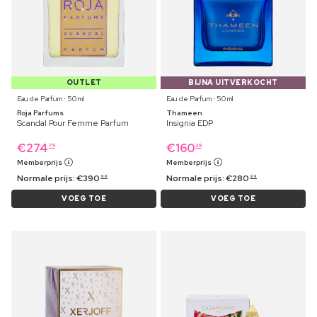
OUTLET
BIJNA UITVERKOCHT
Eau de Parfum ⋅ 50 ml
Eau de Parfum ⋅ 50 ml
Roja Parfums
Thameen
Scandal Pour Femme Parfum
Insignia EDP
€
274
€
160
79
39
Memberprijs
Memberprijs
Normale prijs:
€
390
Normale prijs:
€
280
99
99
VOEG TOE
VOEG TOE