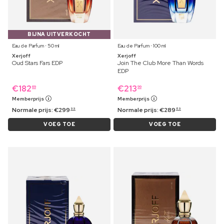
BIJNA UITVERKOCHT
Eau de Parfum ⋅ 50 ml
Eau de Parfum ⋅ 100 ml
Xerjoff
Xerjoff
Oud Stars Fars EDP
Join The Club More Than Words
EDP
€
182
€
213
69
99
Memberprijs
Memberprijs
Normale prijs:
€
299
Normale prijs:
€
289
99
89
VOEG TOE
VOEG TOE