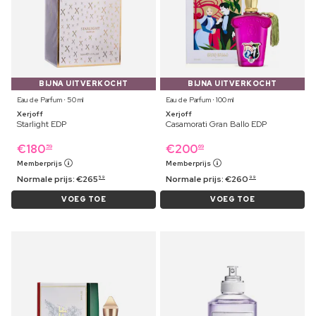
BIJNA UITVERKOCHT
BIJNA UITVERKOCHT
Eau de Parfum ⋅ 50 ml
Eau de Parfum ⋅ 100 ml
Xerjoff
Xerjoff
Starlight EDP
Casamorati Gran Ballo EDP
€
180
€
200
59
69
Memberprijs
Memberprijs
Normale prijs:
€
265
Normale prijs:
€
260
59
99
VOEG TOE
VOEG TOE