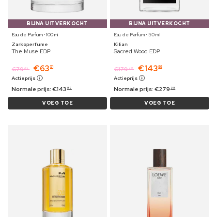
BIJNA UITVERKOCHT
BIJNA UITVERKOCHT
Eau de Parfum ⋅ 100 ml
Eau de Parfum ⋅ 50 ml
Zarkoperfume
Kilian
The Muse EDP
Sacred Wood EDP
€
63
€
143
51
99
€
79
€
179
39
99
Actieprijs
Actieprijs
Normale prijs:
€
143
Normale prijs:
€
279
99
99
VOEG TOE
VOEG TOE