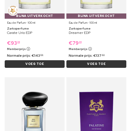
BIJNA UITVERKOCHT
BIJNA UITVERKOCHT
Eau de Parfum ⋅ 100 ml
Eau de Parfum ⋅ 100 ml
Zarkoperfume
Zarkoperfume
Carate Urio EDP
Dreamer EDP
€
93
€
79
39
39
Memberprijs
Memberprijs
Normale prijs:
€
143
Normale prijs:
€
137
89
99
VOEG TOE
VOEG TOE