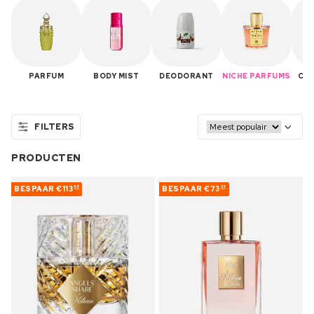
PARFUM
BODY MIST
DEODORANT
NICHE PARFUMS
CA
FILTERS
PRODUCTEN
BESPAAR
€113
BESPAAR
€73
48
35