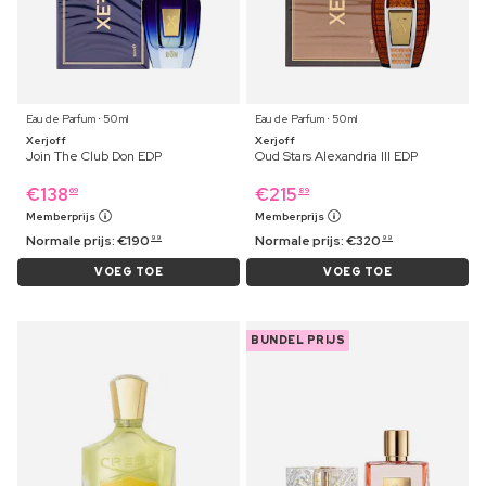
Eau de Parfum ⋅ 50 ml
Eau de Parfum ⋅ 50 ml
Xerjoff
Xerjoff
Join The Club Don EDP
Oud Stars Alexandria III EDP
€
138
€
215
69
89
Memberprijs
Memberprijs
Normale prijs:
€
190
Normale prijs:
€
320
99
99
VOEG TOE
VOEG TOE
BUNDEL PRIJS