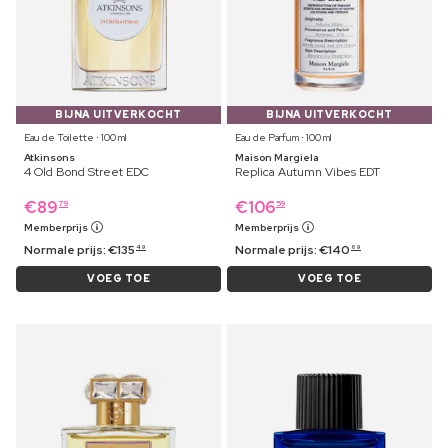
BIJNA UITVERKOCHT
BIJNA UITVERKOCHT
Eau de Toilette ⋅ 100 ml
Eau de Parfum ⋅ 100 ml
Atkinsons
Maison Margiela
4 Old Bond Street EDC
Replica Autumn Vibes EDT
€
89
€
106
79
59
Memberprijs
Memberprijs
Normale prijs:
€
135
Normale prijs:
€
140
49
69
VOEG TOE
VOEG TOE