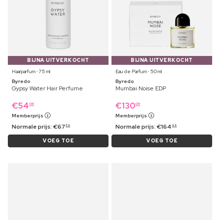
BIJNA UITVERKOCHT
BIJNA UITVERKOCHT
Haarparfum ⋅ 75 ml
Eau de Parfum ⋅ 50 ml
Byredo
Byredo
Gypsy Water Hair Perfume
Mumbai Noise EDP
€
54
€
130
09
09
Memberprijs
Memberprijs
Normale prijs:
€
67
Normale prijs:
€
164
59
99
VOEG TOE
VOEG TOE