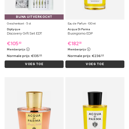
BIJNA UITVERKOCHT
Geschenkset ⋅ 5 st
Eau de Parfum ⋅ 100 ml
Diptyque
Acqua Di Parma
Discovery Gift Set EDT
Buongiorno EDP
€
105
€
182
49
99
Memberprijs
Memberprijs
Normale prijs:
€
135
Normale prijs:
€
236
49
99
VOEG TOE
VOEG TOE