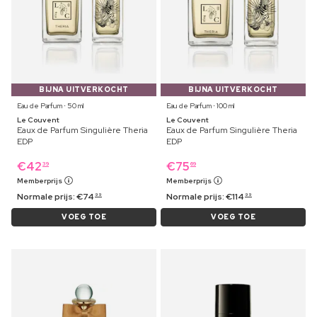
BIJNA UITVERKOCHT
BIJNA UITVERKOCHT
Eau de Parfum ⋅ 50 ml
Eau de Parfum ⋅ 100 ml
Le Couvent
Le Couvent
Eaux de Parfum Singulière Theria
Eaux de Parfum Singulière Theria
EDP
EDP
€
42
€
75
39
69
Memberprijs
Memberprijs
Normale prijs:
€
74
Normale prijs:
€
114
99
99
VOEG TOE
VOEG TOE