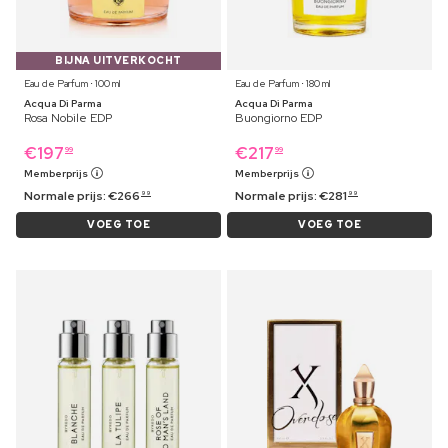
BIJNA UITVERKOCHT
Eau de Parfum ⋅ 100 ml
Eau de Parfum ⋅ 180 ml
Acqua Di Parma
Acqua Di Parma
Rosa Nobile EDP
Buongiorno EDP
€
197
€
217
99
99
Memberprijs
Memberprijs
Normale prijs:
€
266
Normale prijs:
€
281
99
99
VOEG TOE
VOEG TOE