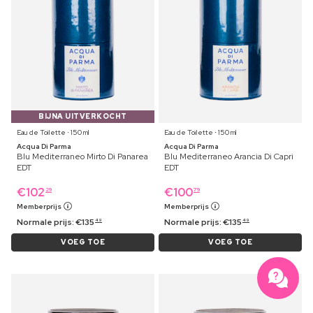
BIJNA UITVERKOCHT
Eau de Toilette ⋅ 150 ml
Eau de Toilette ⋅ 150 ml
Acqua Di Parma
Acqua Di Parma
Blu Mediterraneo Mirto Di Panarea
Blu Mediterraneo Arancia Di Capri
EDT
EDT
€
102
€
100
29
79
Memberprijs
Memberprijs
Normale prijs:
€
135
Normale prijs:
€
135
49
49
VOEG TOE
VOEG TOE