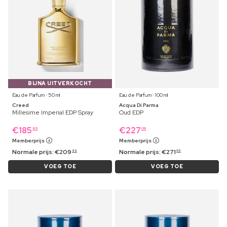
BIJNA UITVERKOCHT
Eau de Parfum ⋅ 50 ml
Eau de Parfum ⋅ 100 ml
Creed
Acqua Di Parma
Millesime Imperial EDP Spray
Oud EDP
€
185
€
227
89
09
Memberprijs
Memberprijs
Normale prijs:
€
209
Normale prijs:
€
271
99
09
VOEG TOE
VOEG TOE