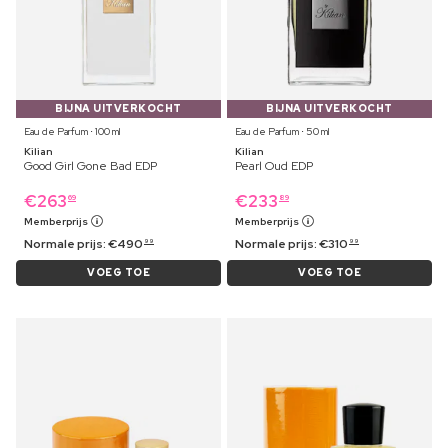
BIJNA UITVERKOCHT
BIJNA UITVERKOCHT
Eau de Parfum ⋅ 100 ml
Eau de Parfum ⋅ 50 ml
Kilian
Kilian
Good Girl Gone Bad EDP
Pearl Oud EDP
€
263
€
233
69
89
Memberprijs
Memberprijs
Normale prijs:
€
490
Normale prijs:
€
310
99
99
VOEG TOE
VOEG TOE