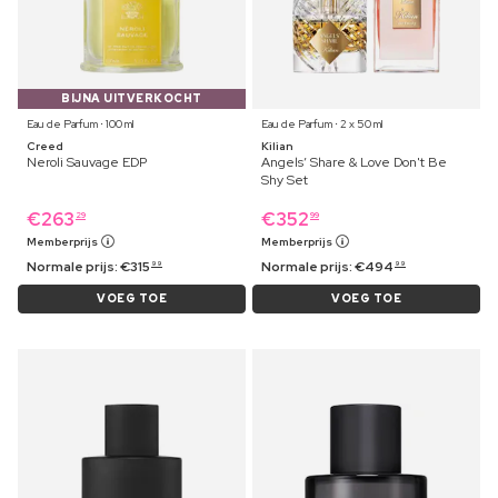
BIJNA UITVERKOCHT
Eau de Parfum ⋅ 100 ml
Eau de Parfum ⋅ 2 x 50 ml
Creed
Kilian
Neroli Sauvage EDP
Angels’ Share & Love Don't Be
Shy Set
€
263
€
352
29
99
Memberprijs
Memberprijs
Normale prijs:
€
315
Normale prijs:
€
494
99
99
VOEG TOE
VOEG TOE