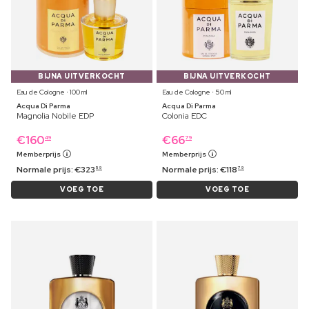
BIJNA UITVERKOCHT
BIJNA UITVERKOCHT
Eau de Cologne ⋅ 100 ml
Eau de Cologne ⋅ 50 ml
Acqua Di Parma
Acqua Di Parma
Magnolia Nobile EDP
Colonia EDC
€
160
€
66
49
79
Memberprijs
Memberprijs
Normale prijs:
€
323
Normale prijs:
€
118
59
79
VOEG TOE
VOEG TOE