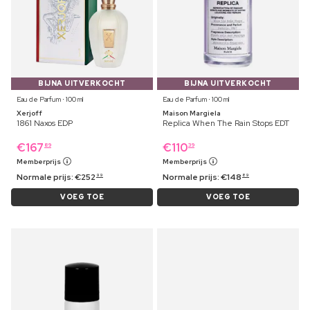
BIJNA UITVERKOCHT
BIJNA UITVERKOCHT
Eau de Parfum ⋅ 100 ml
Eau de Parfum ⋅ 100 ml
Xerjoff
Maison Margiela
1861 Naxos EDP
Replica When The Rain Stops EDT
€
167
€
110
89
39
Memberprijs
Memberprijs
Normale prijs:
€
252
Normale prijs:
€
148
99
89
VOEG TOE
VOEG TOE