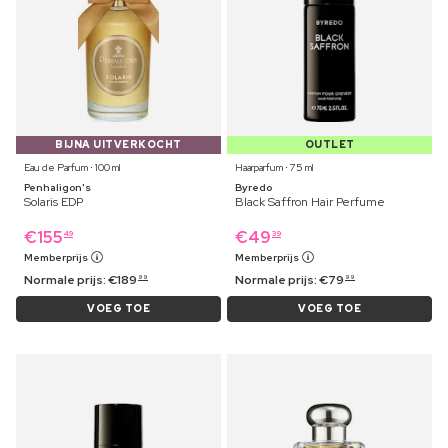
BIJNA UITVERKOCHT
OUTLET
Eau de Parfum ⋅ 100 ml
Haarparfum ⋅ 75 ml
Penhaligon's
Byredo
Solaris EDP
Black Saffron Hair Perfume
€
155
€
49
49
39
Memberprijs
Memberprijs
Normale prijs:
€
189
Normale prijs:
€
79
99
99
VOEG TOE
VOEG TOE