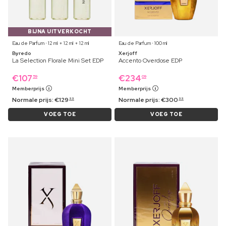
BIJNA UITVERKOCHT
Eau de Parfum ⋅ 12 ml + 12 ml + 12 ml
Eau de Parfum ⋅ 100 ml
Byredo
Xerjoff
La Selection Florale Mini Set EDP
Accento Overdose EDP
€
107
€
234
59
09
Memberprijs
Memberprijs
Normale prijs:
€
129
Normale prijs:
€
300
99
99
VOEG TOE
VOEG TOE