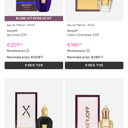
BIJNA UITVERKOCHT
Eau de Parfum ⋅ 100 ml
Eau de Parfum ⋅ 50 ml
Xerjoff
Xerjoff
Accento EDP
Uden Overdose EDP
€
207
€
169
29
49
Memberprijs
Memberprijs
Normale prijs:
€
308
Normale prijs:
€
285
09
99
VOEG TOE
VOEG TOE