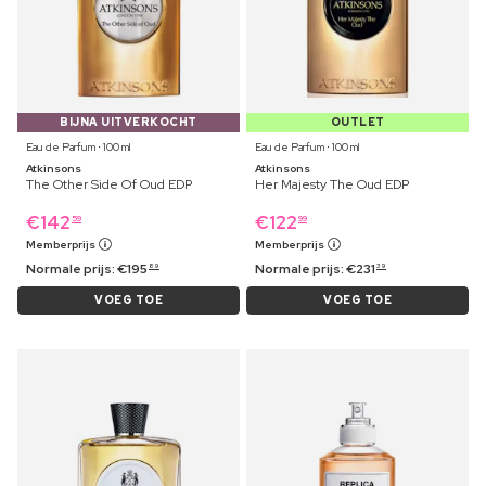
BIJNA UITVERKOCHT
OUTLET
Eau de Parfum ⋅ 100 ml
Eau de Parfum ⋅ 100 ml
Atkinsons
Atkinsons
The Other Side Of Oud EDP
Her Majesty The Oud EDP
€
142
€
122
59
99
Memberprijs
Memberprijs
Normale prijs:
€
195
Normale prijs:
€
231
89
39
VOEG TOE
VOEG TOE