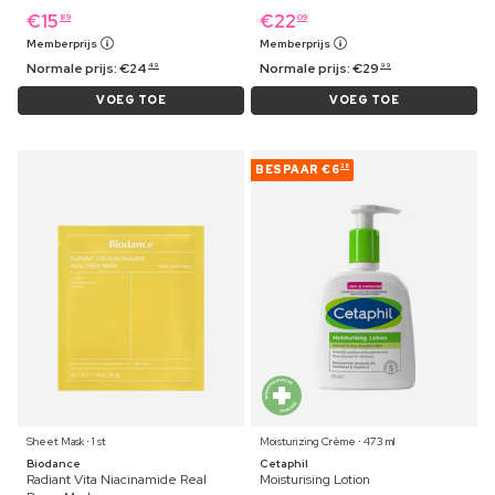
€
15
€
22
89
09
Memberprijs
Memberprijs
Normale prijs:
€
24
Normale prijs:
€
29
49
99
VOEG TOE
VOEG TOE
BESPAAR
€6
38
Sheet Mask ⋅ 1 st
Moisturizing Crème ⋅ 473 ml
Biodance
Cetaphil
Radiant Vita Niacinamide Real
Moisturising Lotion