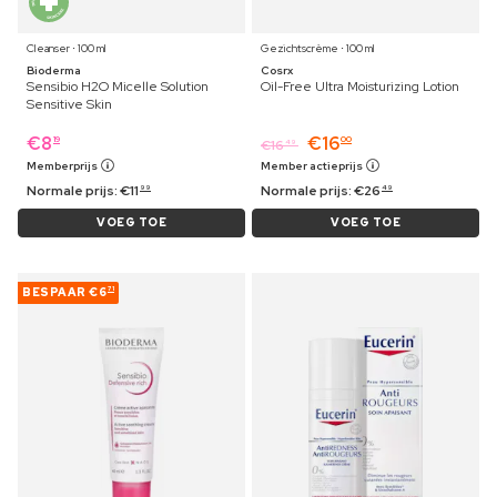
Cleanser ⋅ 100 ml
Gezichtscrème ⋅ 100 ml
Bioderma
Cosrx
Sensibio H2O Micelle Solution
Oil-Free Ultra Moisturizing Lotion
Sensitive Skin
€
8
€
16
19
00
€
16
49
Memberprijs
Member actieprijs
Normale prijs:
€
11
Normale prijs:
€
26
99
49
VOEG TOE
VOEG TOE
BESPAAR
€6
71