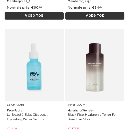
Memberprijs
Memberprijs
Normale prijs:
€
60
Normale prijs:
€
34
49
49
VOEG TOE
VOEG TOE
Serum ⋅ 30 ml
Toner ⋅ 300 ml
Face Facts
Haruharu Wonder
La Beauté Éclat Cicaboost
Black Rice Hyaluronic Toner For
Hydrating Water Serum
Sensitive Skin
99
59