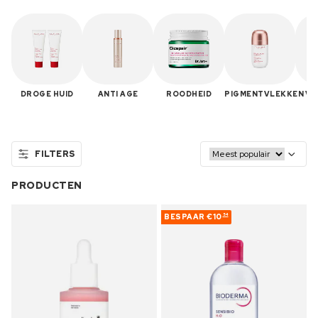
DROGE HUID
ANTI AGE
ROODHEID
PIGMENTVLEKKEN
VE
FILTERS
PRODUCTEN
BESPAAR
€10
54