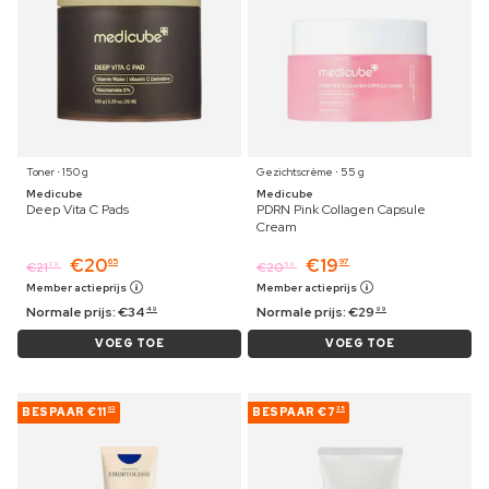
Toner ⋅ 150 g
Gezichtscrème ⋅ 55 g
Medicube
Medicube
Deep Vita C Pads
PDRN Pink Collagen Capsule
Cream
€
20
€
19
65
97
€
21
€
20
29
59
Member actieprijs
Member actieprijs
Normale prijs:
€
34
Normale prijs:
€
29
49
99
VOEG TOE
VOEG TOE
BESPAAR
€11
BESPAAR
€7
03
35