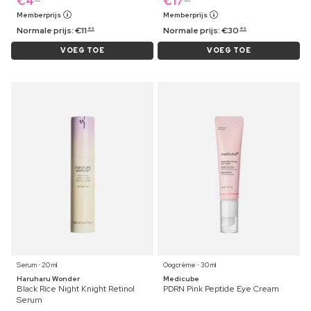
€
4
€
17
Memberprijs
Memberprijs
Normale prijs:
€
11
Normale prijs:
€
30
49
49
VOEG TOE
VOEG TOE
Serum ⋅ 20 ml
Oogcrème ⋅ 30 ml
Haruharu Wonder
Medicube
Black Rice Night Knight Retinol
PDRN Pink Peptide Eye Cream
Serum