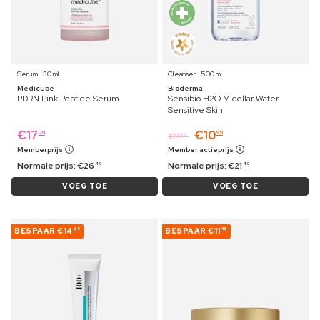
Serum ⋅ 30 ml
Cleanser ⋅ 500 ml
Medicube
Bioderma
PDRN Pink Peptide Serum
Sensibio H2O Micellar Water
Sensitive Skin
€
17
€
10
29
95
€
11
29
Memberprijs
Member actieprijs
Normale prijs:
€
26
Normale prijs:
€
21
49
49
VOEG TOE
VOEG TOE
BESPAAR
€14
BESPAAR
€11
68
46