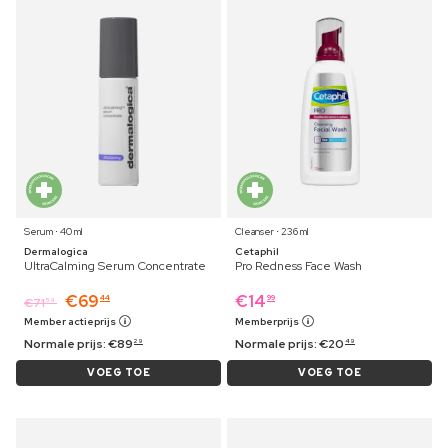
Serum ⋅ 40 ml
Cleanser ⋅ 236 ml
Dermalogica
Cetaphil
UltraCalming Serum Concentrate
Pro Redness Face Wash
€
69
€
14
44
99
€
71
59
Member actieprijs
Memberprijs
Normale prijs:
€
89
Normale prijs:
€
20
29
49
VOEG TOE
VOEG TOE