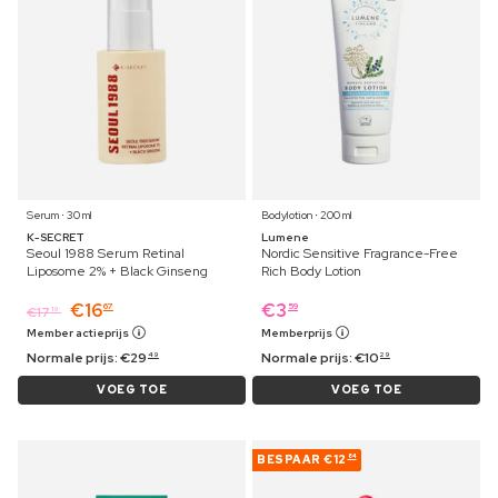
Serum ⋅ 30 ml
Bodylotion ⋅ 200 ml
K-SECRET
Lumene
Seoul 1988 Serum Retinal
Nordic Sensitive Fragrance-Free
Liposome 2% + Black Ginseng
Rich Body Lotion
€
16
€
3
67
59
€
17
19
Member actieprijs
Memberprijs
Normale prijs:
€
29
Normale prijs:
€
10
49
29
VOEG TOE
VOEG TOE
BESPAAR
€12
84