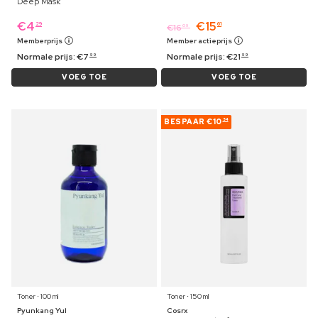
Deep Mask
€
4
€
15
29
61
€
16
09
Memberprijs
Member actieprijs
Normale prijs:
€
7
Normale prijs:
€
21
99
99
VOEG TOE
VOEG TOE
BESPAAR
€10
54
Toner ⋅ 100 ml
Toner ⋅ 150 ml
Pyunkang Yul
Cosrx