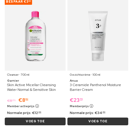
BESPAAR
€3
87
Cleanser ⋅ 700 ml
Gezichtscrème ⋅ 100 ml
Garnier
Anua
Skin Active Micellar Cleansing
3 Ceramide Panthenol Moisture
Water Normal & Sensitive Skin
Barrier Cream
€
8
€
23
62
79
€
8
89
Member actieprijs
Memberprijs
Normale prijs:
€
12
Normale prijs:
€
34
49
49
VOEG TOE
VOEG TOE