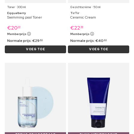
Toner ⋅ 300 ml
Gezichtscrème ⋅ 50 ml
Eqqualberry
TirTir
Swimming pool Toner
Ceramic Cream
€
20
€
22
39
59
Memberprijs
Memberprijs
Normale prijs:
€
29
Normale prijs:
€
40
49
99
VOEG TOE
VOEG TOE