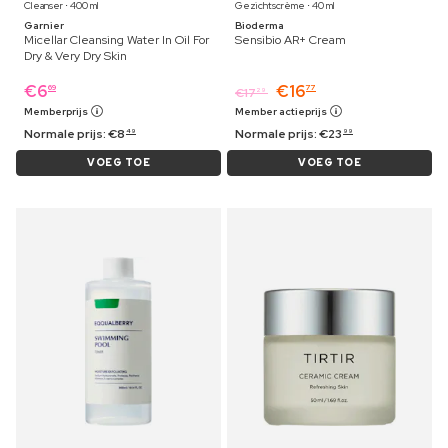
Cleanser ⋅ 400 ml
Gezichtscrème ⋅ 40 ml
Garnier
Bioderma
Micellar Cleansing Water In Oil For
Sensibio AR+ Cream
Dry & Very Dry Skin
€
6
€
16
69
77
€
17
29
Memberprijs
Member actieprijs
Normale prijs:
€
8
Normale prijs:
€
23
49
99
VOEG TOE
VOEG TOE