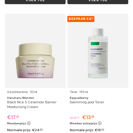
VOEG TOE
VOEG TOE
BESPAAR
€6
13
Gezichtscrème ⋅ 50 ml
Toner ⋅ 155 ml
Haruharu Wonder
Eqqualberry
Black Rice 5 Ceramide Barrier
Swimming pool Toner
Moisturizing Cream
€
17
€
13
29
86
€
14
29
Memberprijs
Member actieprijs
Normale prijs:
€
24
Normale prijs:
€
19
99
99