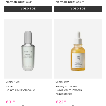
Normale prijs:
€
33
Normale prijs:
€
46
89
80
VOEG TOE
VOEG TOE
Serum ⋅ 40 ml
Serum ⋅ 60 ml
TirTir
Beauty of Joseon
Ceramic Milk Ampoule
Glow Serum Propolis +
Niacinamide
€
31
€
22
69
39