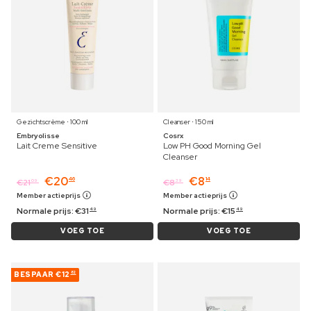
Gezichtscrème ⋅ 100 ml
Cleanser ⋅ 150 ml
Embryolisse
Cosrx
Lait Creme Sensitive
Low PH Good Morning Gel
Cleanser
€
20
€
8
46
14
€
21
€
8
09
39
Member actieprijs
Member actieprijs
Normale prijs:
€
31
Normale prijs:
€
15
49
49
VOEG TOE
VOEG TOE
BESPAAR
€12
82