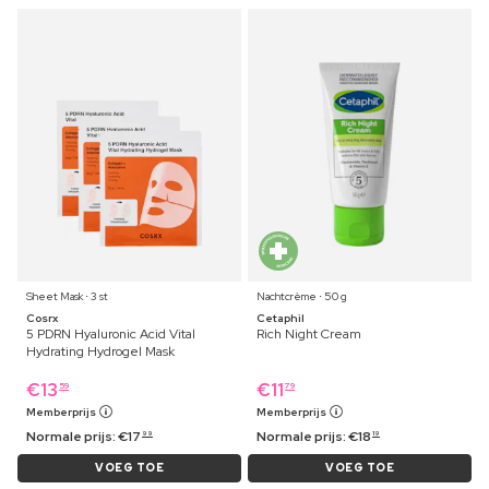
Sheet Mask ⋅ 3 st
Nachtcrème ⋅ 50 g
Cosrx
Cetaphil
5 PDRN Hyaluronic Acid Vital
Rich Night Cream
Hydrating Hydrogel Mask
€
13
€
11
59
79
Memberprijs
Memberprijs
Normale prijs:
€
17
Normale prijs:
€
18
99
19
VOEG TOE
VOEG TOE