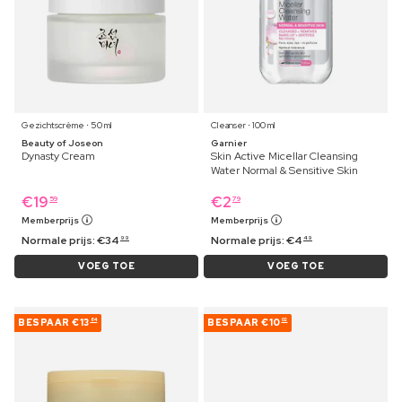
Gezichtscrème ⋅ 50 ml
Cleanser ⋅ 100 ml
Beauty of Joseon
Garnier
Dynasty Cream
Skin Active Micellar Cleansing
Water Normal & Sensitive Skin
€
19
€
2
59
79
Memberprijs
Memberprijs
Normale prijs:
€
34
Normale prijs:
€
4
99
49
VOEG TOE
VOEG TOE
BESPAAR
€13
BESPAAR
€10
84
02