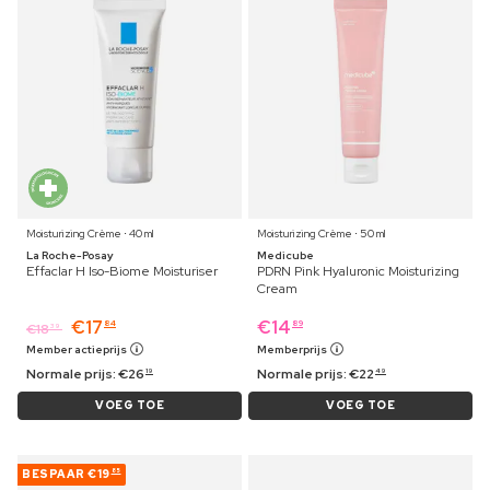
Moisturizing Crème ⋅ 40 ml
Moisturizing Crème ⋅ 50 ml
La Roche-Posay
Medicube
Effaclar H Iso-Biome Moisturiser
PDRN Pink Hyaluronic Moisturizing
Cream
€
17
€
14
84
89
€
18
39
Member actieprijs
Memberprijs
Normale prijs:
€
26
Normale prijs:
€
22
19
49
VOEG TOE
VOEG TOE
BESPAAR
€19
85