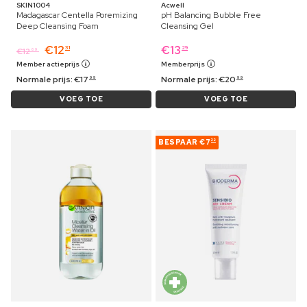
SKIN1004
Acwell
Madagascar Centella Poremizing
pH Balancing Bubble Free
Deep Cleansing Foam
Cleansing Gel
€
12
€
13
31
29
€
12
69
Member actieprijs
Memberprijs
Normale prijs:
€
17
Normale prijs:
€
20
99
99
VOEG TOE
VOEG TOE
BESPAAR
€7
22