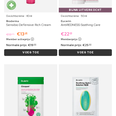
BIJNA UITVERKOCHT
Gezichtscrème ⋅ 40 ml
Gezichtscrème ⋅ 50 ml
Bioderma
Eucerin
Sensibio Defensive Rich Cream
AntiREDNESS Soothing Care
€
13
€
22
28
39
€
13
69
Member actieprijs
Memberprijs
Normale prijs:
€
19
Normale prijs:
€
25
99
99
VOEG TOE
VOEG TOE