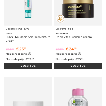
Gezichtscrème ⋅ 60 ml
Dagcrème ⋅ 55 g
Anua
Medicube
PDRN Hyaluronic Acid 100 Moisture
Deep Vita C Capsule Cream
Cream
€
25
€
24
31
53
€
26
€
25
09
29
Member actieprijs
Member actieprijs
Normale prijs:
€
39
Normale prijs:
€
35
99
99
VOEG TOE
VOEG TOE