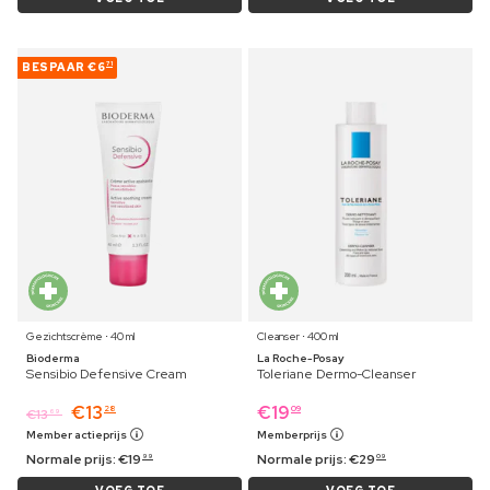
BESPAAR
€6
71
Gezichtscrème ⋅ 40 ml
Cleanser ⋅ 400 ml
Bioderma
La Roche-Posay
Sensibio Defensive Cream
Toleriane Dermo-Cleanser
€
13
€
19
28
09
€
13
69
Member actieprijs
Memberprijs
Normale prijs:
€
19
Normale prijs:
€
29
99
09