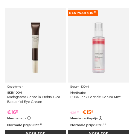
BESPAAR
€10
88
Oogcrème ⋅
Serum ⋅ 100 ml
SKIN1004
Medicube
Madagascar Centella Probio-Cica
PDRN Pink Peptide Serum Mist
Bakuchiol Eye Cream
€
16
€
15
19
61
€
16
09
Memberprijs
Member actieprijs
Normale prijs:
€
22
Normale prijs:
€
26
49
49
VOEG TOE
VOEG TOE