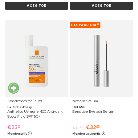
VOEG TOE
VOEG TOE
BESPAAR
€14
80
Zonnebrandcrème ⋅ 50 ml
Wimperserum ⋅ 3 ml
La Roche-Posay
UKLASH
Anthelios Uvmune 400 Anti-dark
Sensitive Eyelash Serum
Spots Fluid SPF 50+
€
23
€
32
69
00
€
32
99
Memberprijs
Member actieprijs