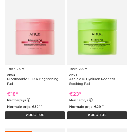
Toner ⋅ 210 ml
Toner ⋅ 230 ml
Anua
Anua
Niacinamide 5 TXA Brightening
Azelaic 10 Hyaluron Redness
Pad
Soothing Pad
€
18
€
23
99
19
Memberprijs
Memberprijs
Normale prijs:
€
32
Normale prijs:
€
29
49
99
VOEG TOE
VOEG TOE