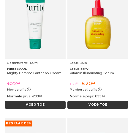
Gezichtscrème ⋅ 100 ml
Serum ⋅ 30 ml
Purito SEOUL
Eqqualberry
Mighty Bamboo Panthenol Cream
Vitamin Illuminating Serum
€
22
€
20
39
65
€
21
29
Memberprijs
Member actieprijs
Normale prijs:
€
33
Normale prijs:
€
33
49
49
VOEG TOE
VOEG TOE
BESPAAR
€8
35