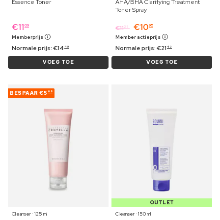
Essence Toner
AHA/BHA Clarifying Treatment
Toner Spray
€
11
€
10
09
95
€
11
29
Memberprijs
Member actieprijs
Normale prijs:
€
14
Normale prijs:
€
21
49
49
VOEG TOE
VOEG TOE
BESPAAR
€5
68
OUTLET
Cleanser ⋅ 125 ml
Cleanser ⋅ 150 ml