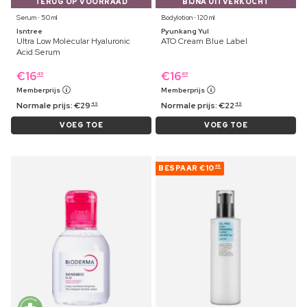
TERUG OP VOORRAAD
BIJNA UITVERKOCHT
Serum ⋅ 50 ml
Bodylotion ⋅ 120 ml
Isntree
Pyunkang Yul
Ultra Low Molecular Hyaluronic
ATO Cream Blue Label
Acid Serum
€
16
€
16
49
49
Memberprijs
Memberprijs
Normale prijs:
€
29
Normale prijs:
€
22
49
49
VOEG TOE
VOEG TOE
BESPAAR
€10
49