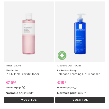
Toner ⋅ 250 ml
Cleansing Gel ⋅ 400 ml
Medicube
La Roche-Posay
PDRN Pink Peptide Toner
Toleriane Foaming Gel Cleanser
€
16
€
19
89
19
Memberprijs
Memberprijs
Normale prijs:
€
23
Normale prijs:
€
35
99
69
VOEG TOE
VOEG TOE