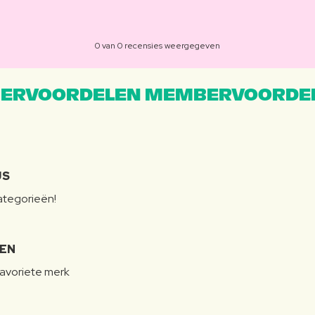
0 van 0 recensies weergegeven
ERVOORDELEN MEMBERVOORDEL
JS
categorieën!
LEN
favoriete merk