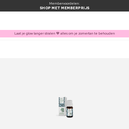
Membervoordelen:
SHOP MET MEMBERPRIJS
Laat je glow langer stralen 🤎 alles om je zomertan te behouden
ITEM TOEGEVOEGD AAN WINKELMAND
Vaak samen gekocht met