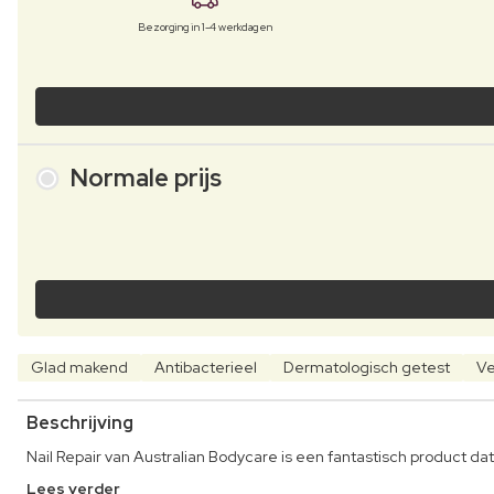
Bezorging in 1-4 werkdagen
Normale prijs
Glad makend
Antibacterieel
Dermatologisch getest
Ve
Beschrijving
Nail Repair van Australian Bodycare is een fantastisch product da
Lees verder