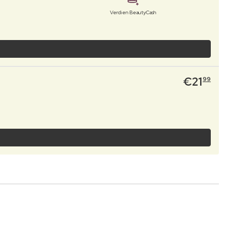
Verdien BeautyCash
€
21
99