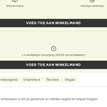
Gratis bezorging
Altijd lage memberprijs
VOEG TOE AAN WINKELMAND
1-4 werkdagen bezorging (€4,95 verzendkosten)
VOEG TOE AAN WINKELMAND
rstevigend
Vitamine e
Tea tree
Vegan
t ontworpen is om je gezonde en sterke nagels te helpen krijgen.