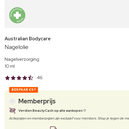
Australian Bodycare
Nagelolie
Nagelverzorging
10 ml
46
BESPAAR
€5
70
Memberprijs
Verdien BeautyCash op alle aankopen
Actieprijzen en memberprijzen zijn exclusief voor members. Shop je tegen de