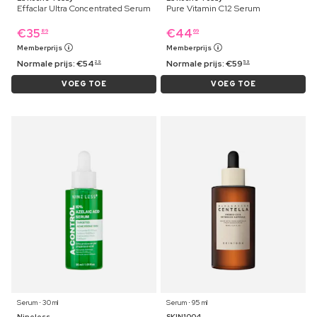
Effaclar Ultra Concentrated Serum
Pure Vitamin C12 Serum
€
35
€
44
89
69
Memberprijs
Memberprijs
Normale prijs:
€
54
Normale prijs:
€
59
29
59
VOEG TOE
VOEG TOE
Serum ⋅ 30 ml
Serum ⋅ 95 ml
Nineless
SKIN1004