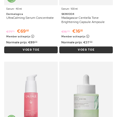
Serum ⋅ 40 ml
Serum ⋅ 100 ml
Dermalogica
SKIN1004
UltraCalming Serum Concentrate
Madagascar Centella Tone
Brightening Capsule Ampoule
€
69
€
16
44
00
€
71
€
16
59
49
Member actieprijs
Member actieprijs
Normale prijs:
€
89
Normale prijs:
€
37
29
99
VOEG TOE
VOEG TOE