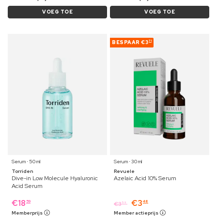
VOEG TOE
VOEG TOE
BESPAAR
€3
71
Serum ⋅ 50 ml
Serum ⋅ 30 ml
Torriden
Revuele
Dive-in Low Molecule Hyaluronic
Azelaic Acid 10% Serum
Acid Serum
€
18
€
3
59
48
€
3
59
Memberprijs
Member actieprijs