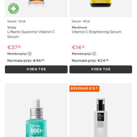
Serum ⋅ 20 ml
Serum ⋅ 40 ml
Vichy
Mediheal
Liftactiv Supreme Vitamin C
Vitamin C Brightening Serum
Serum
€
37
€
14
59
29
Memberprijs
Memberprijs
Normale prijs:
€
46
Normale prijs:
€
24
89
99
VOEG TOE
VOEG TOE
BESPAAR
€12
52