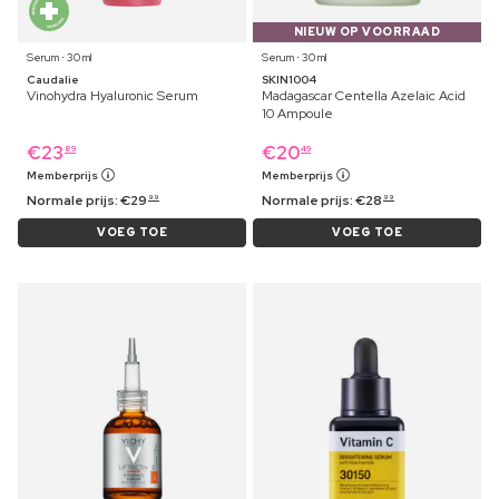
NIEUW OP VOORRAAD
Serum ⋅ 30 ml
Serum ⋅ 30 ml
Caudalie
SKIN1004
Vinohydra Hyaluronic Serum
Madagascar Centella Azelaic Acid
10 Ampoule
€
23
€
20
89
49
Memberprijs
Memberprijs
Normale prijs:
€
29
Normale prijs:
€
28
99
99
VOEG TOE
VOEG TOE