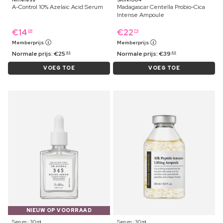
A-Control 10% Azelaic Acid Serum
Madagascar Centella Probio-Cica
Intense Ampoule
€
14
€
22
09
79
Memberprijs
Memberprijs
Normale prijs:
€
25
Normale prijs:
€
39
49
49
VOEG TOE
VOEG TOE
NIEUW OP VOORRAAD
Serum ⋅ 30 ml
Serum ⋅ 30 ml