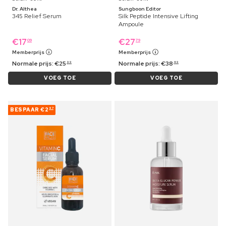
Dr. Althea
Sungboon Editor
345 Relief Serum
Silk Peptide Intensive Lifting
Ampoule
€
17
€
27
09
79
Memberprijs
Memberprijs
Normale prijs:
€
25
Normale prijs:
€
38
99
49
VOEG TOE
VOEG TOE
BESPAAR
€2
97