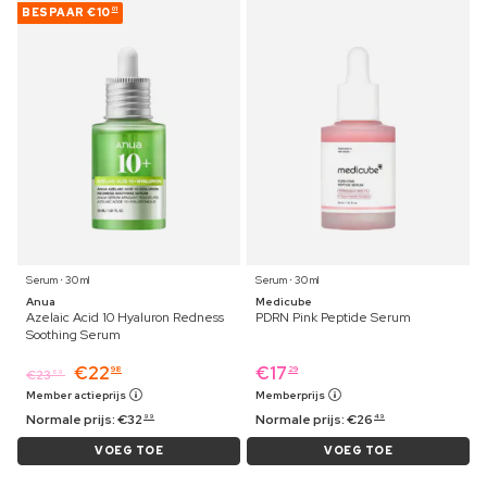
BESPAAR
€10
01
Serum ⋅ 30 ml
Serum ⋅ 30 ml
Anua
Medicube
Azelaic Acid 10 Hyaluron Redness
PDRN Pink Peptide Serum
Soothing Serum
€
22
€
17
98
29
€
23
69
Member actieprijs
Memberprijs
Normale prijs:
€
32
Normale prijs:
€
26
99
49
VOEG TOE
VOEG TOE