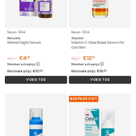
Serum ⋅ 30 ml
Serum ⋅ 30 ml
Revuele
Garnier
Retinol Night Serum
Vitamin C Glow Boost Serum For
Dull Skin
€
4
€
12
74
79
€
4
€
13
89
19
Member actieprijs
Member actieprijs
Normale prijs:
€
10
Normale prijs:
€
16
99
49
VOEG TOE
VOEG TOE
BESPAAR
€13
08