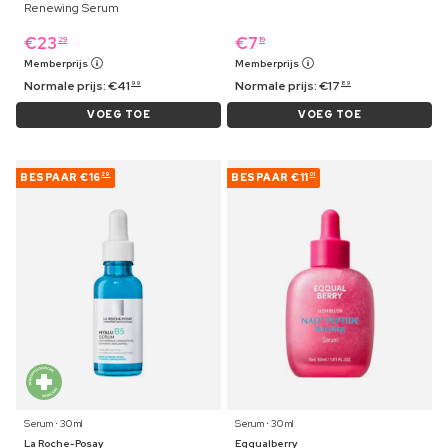
Renewing Serum
€
23
€
7
29
19
Memberprijs
Memberprijs
Normale prijs:
€
41
Normale prijs:
€
17
99
89
VOEG TOE
VOEG TOE
BESPAAR
€16
BESPAAR
€11
29
01
Serum ⋅ 30 ml
Serum ⋅ 30 ml
La Roche-Posay
Eqqualberry