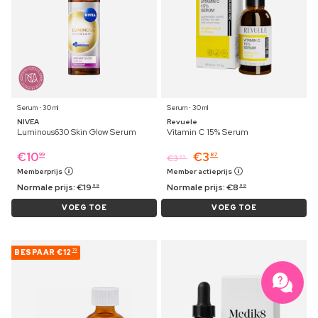
Serum ⋅ 30 ml
Serum ⋅ 30 ml
NIVEA
Revuele
Luminous630 Skin Glow Serum
Vitamin C 15% Serum
€
10
€
3
99
87
€
3
99
Memberprijs
Member actieprijs
Normale prijs:
€
19
Normale prijs:
€
8
99
99
VOEG TOE
VOEG TOE
BESPAAR
€12
73