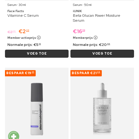
Serum ⋅ 30 ml
Serum ⋅ 50 ml
Face Facts
iUNIK
Vitamine C Serum
Beta Glucan Power Moisture
Serum
€
2
€
16
22
39
€
2
29
Member actieprijs
Memberprijs
Normale prijs:
€
5
Normale prijs:
€
20
19
49
VOEG TOE
VOEG TOE
BESPAAR
€19
BESPAAR
€21
85
99