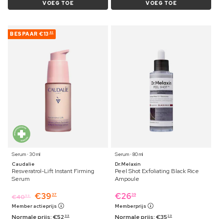
VOEG TOE
VOEG TOE
BESPAAR
€13
62
Serum ⋅ 30 ml
Serum ⋅ 80 ml
Caudalie
Dr.Melaxin
Resveratrol-Lift Instant Firming
Peel Shot Exfoliating Black Rice
Serum
Ampoule
€
39
€
26
37
39
€
40
59
Member actieprijs
Memberprijs
Normale prijs:
€
52
Normale prijs:
€
35
99
29