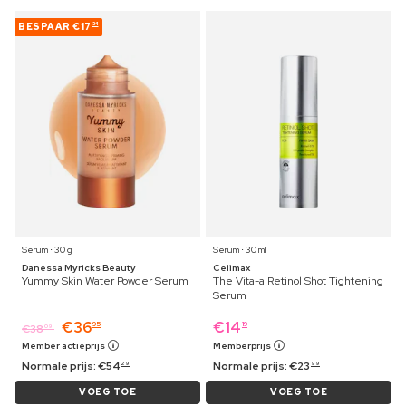
BESPAAR
€17
34
Serum ⋅ 30 g
Serum ⋅ 30 ml
Danessa Myricks Beauty
Celimax
Yummy Skin Water Powder Serum
The Vita-a Retinol Shot Tightening
Serum
€
36
€
14
95
19
€
38
09
Member actieprijs
Memberprijs
Normale prijs:
€
54
Normale prijs:
€
23
29
99
VOEG TOE
VOEG TOE