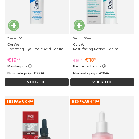
Serum ⋅ 30 ml
Serum ⋅ 30 ml
CeraVe
CeraVe
Hydrating Hyaluronic Acid Serum
Resurfacing Retinol Serum
€
19
€
18
79
61
€
19
19
Memberprijs
Member actieprijs
Normale prijs:
€
22
Normale prijs:
€
31
49
69
VOEG TOE
VOEG TOE
BESPAAR
€4
BESPAAR
€11
07
60