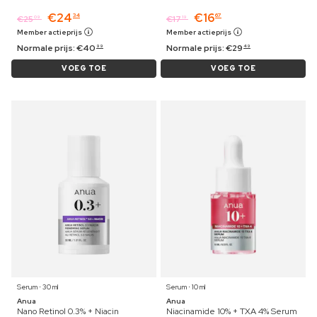
€
24
€
16
34
67
€
25
€
17
09
19
Member actieprijs
Member actieprijs
Normale prijs:
€
40
Normale prijs:
€
29
99
49
VOEG TOE
VOEG TOE
Serum ⋅ 30 ml
Serum ⋅ 10 ml
Anua
Anua
Nano Retinol 0.3% + Niacin
Niacinamide 10% + TXA 4% Serum