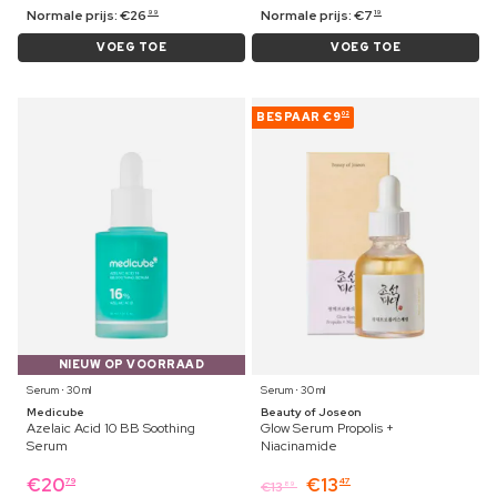
Normale prijs:
€
26
Normale prijs:
€
7
99
19
VOEG TOE
VOEG TOE
BESPAAR
€9
02
NIEUW OP VOORRAAD
Serum ⋅ 30 ml
Serum ⋅ 30 ml
Medicube
Beauty of Joseon
Azelaic Acid 10 BB Soothing
Glow Serum Propolis +
Serum
Niacinamide
€
20
€
13
79
47
€
13
89