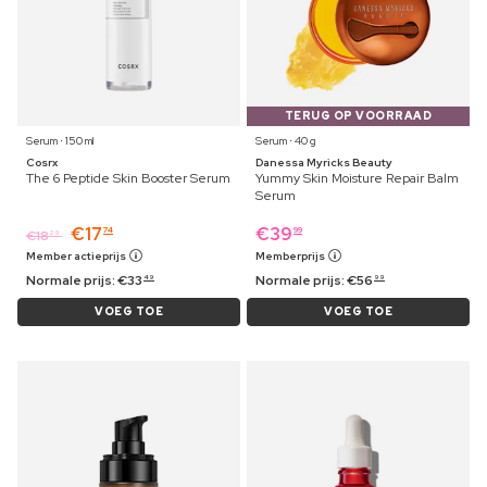
TERUG OP VOORRAAD
Serum ⋅ 150 ml
Serum ⋅ 40 g
Cosrx
Danessa Myricks Beauty
The 6 Peptide Skin Booster Serum
Yummy Skin Moisture Repair Balm
Serum
€
17
€
39
74
99
€
18
29
Member actieprijs
Memberprijs
Normale prijs:
€
33
Normale prijs:
€
56
49
99
VOEG TOE
VOEG TOE