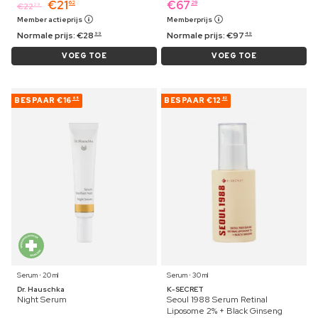
€
21
€
67
62
29
€
22
29
Member actieprijs
Memberprijs
Normale prijs:
€
28
Normale prijs:
€
97
99
49
VOEG TOE
VOEG TOE
BESPAAR
€16
BESPAAR
€12
65
82
Serum ⋅ 20 ml
Serum ⋅ 30 ml
Dr. Hauschka
K-SECRET
Night Serum
Seoul 1988 Serum Retinal
Liposome 2% + Black Ginseng