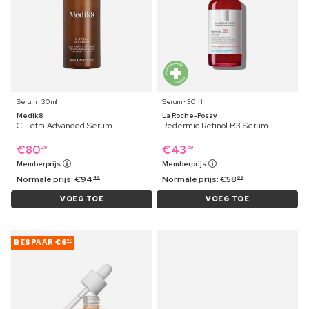
Serum ⋅ 30 ml
Serum ⋅ 30 ml
Medik8
La Roche-Posay
C-Tetra Advanced Serum
Redermic Retinol B3 Serum
€
80
€
43
29
59
Memberprijs
Memberprijs
Normale prijs:
€
94
Normale prijs:
€
58
49
09
VOEG TOE
VOEG TOE
BESPAAR
€6
02