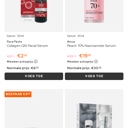
Serum ⋅ 30 ml
Serum ⋅ 30 ml
Face Facts
Anua
Collagen Q10 Facial Serum
Peach 70% Niacinamide Serum
€
2
€
19
22
39
€
2
€
19
29
99
Member actieprijs
Member actieprijs
Normale prijs:
€
6
Normale prijs:
€
30
29
99
VOEG TOE
VOEG TOE
BESPAAR
€9
60