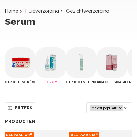
Home
Huidverzorging
Gezichtsverzorging
Serum
GEZICHTSCRÈME
SERUM
GEZICHTSREINIGING
GEZICHTSMASKER
SK
FILTERS
PRODUCTEN
BESPAAR
€11
BESPAAR
€12
20
02