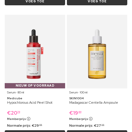
VOEG TOE
VOEG TOE
NIEUW OP VOORRAAD
Serum ⋅ 80 ml
Serum ⋅ 100 ml
Medicube
SKIN1004
Hypochlorous Acid Peel Shot
Madagascar Centella Ampoule
€
20
€
19
79
89
Memberprijs
Memberprijs
Normale prijs:
€
29
Normale prijs:
€
27
49
99