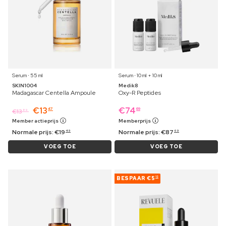
Serum ⋅ 55 ml
Serum ⋅ 10 ml + 10 ml
SKIN1004
Medik8
Madagascar Centella Ampoule
Oxy-R Peptides
€
13
€
74
47
69
€
13
89
Member actieprijs
Memberprijs
Normale prijs:
€
19
Normale prijs:
€
87
49
69
VOEG TOE
VOEG TOE
BESPAAR
€5
12