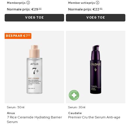
Memberprijs
Member actieprijs
Normale prijs:
€
29
Normale prijs:
€
22
99
49
VOEG TOE
VOEG TOE
BESPAAR
€7
37
Serum ⋅ 50 ml
Serum ⋅ 30 ml
Anua
Caudalie
7 Rice Ceramide Hydrating Barrier
Premier Cru the Serum Anti-age
Serum