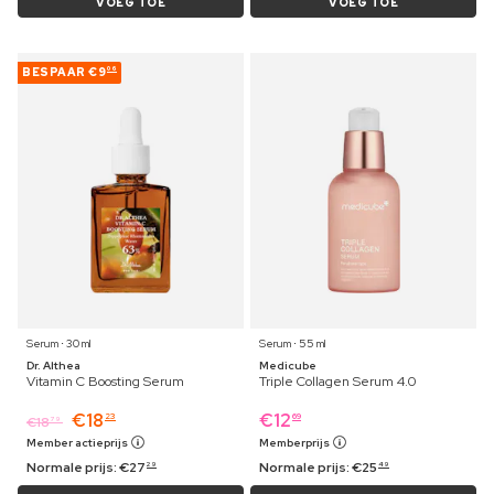
VOEG TOE
VOEG TOE
BESPAAR
€9
06
Serum ⋅ 30 ml
Serum ⋅ 55 ml
Dr. Althea
Medicube
Vitamin C Boosting Serum
Triple Collagen Serum 4.0
€
18
€
12
23
69
€
18
79
Member actieprijs
Memberprijs
Normale prijs:
€
27
Normale prijs:
€
25
29
49