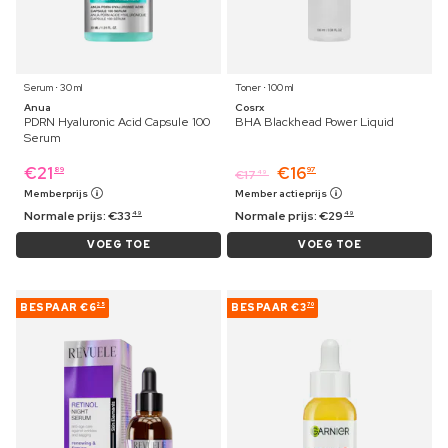
Serum ⋅ 30 ml
Toner ⋅ 100 ml
Anua
Cosrx
PDRN Hyaluronic Acid Capsule 100
BHA Blackhead Power Liquid
Serum
€
21
€
16
89
97
€
17
49
Memberprijs
Member actieprijs
Normale prijs:
€
33
Normale prijs:
€
29
49
49
VOEG TOE
VOEG TOE
BESPAAR
€6
BESPAAR
€3
25
70