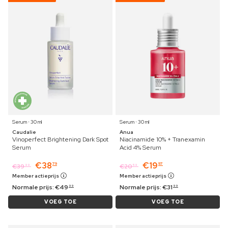
Serum ⋅ 30 ml
Serum ⋅ 30 ml
Caudalie
Anua
Vinoperfect Brightening Dark Spot
Niacinamide 10% + Tranexamin
Serum
Acid 4% Serum
€
38
€
19
79
97
€
39
€
20
99
59
Member actieprijs
Member actieprijs
Normale prijs:
€
49
Normale prijs:
€
31
99
99
VOEG TOE
VOEG TOE