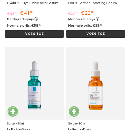
Hyalu B5 Hyaluronic Acid Serum
NAD+ Peptide Boosting Serum
€
41
€
22
80
98
€
43
€
23
09
69
Member actieprijs
Member actieprijs
Normale prijs:
€
58
Normale prijs:
€
33
09
99
VOEG TOE
VOEG TOE
Serum ⋅ 30 ml
Serum ⋅ 30 ml
La Roche-Posay
La Roche-Posay