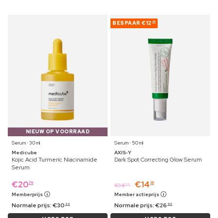
BESPAAR
€12
34
NIEUW OP VOORRAAD
Serum ⋅ 30 ml
Serum ⋅ 50 ml
Medicube
AXIS-Y
Kojic Acid Turmeric Niacinamide
Dark Spot Correcting Glow Serum
Serum
€
20
€
14
79
15
€
14
59
Memberprijs
Member actieprijs
Normale prijs:
€
30
Normale prijs:
€
26
99
49