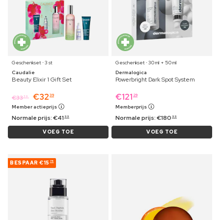
Geschenkset ⋅ 3 st
Geschenkset ⋅ 30 ml + 50 ml
Caudalie
Dermalogica
Beauty Elixir 1 Gift Set
Powerbright Dark Spot System
€
32
€
121
39
29
€
33
39
Member actieprijs
Memberprijs
Normale prijs:
€
41
Normale prijs:
€
180
99
99
VOEG TOE
VOEG TOE
BESPAAR
€15
75