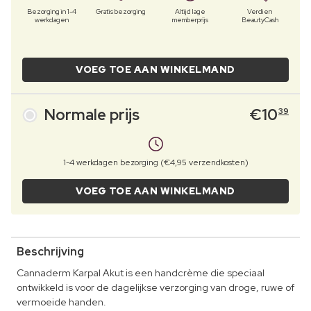
Bezorging in 1-4
Gratis bezorging
Altijd lage
Verdien
werkdagen
memberprijs
BeautyCash
VOEG TOE AAN WINKELMAND
Normale prijs
€
10
39
1-4 werkdagen bezorging (€4,95 verzendkosten)
VOEG TOE AAN WINKELMAND
Beschrijving
Cannaderm Karpal Akut is een handcrème die speciaal
ontwikkeld is voor de dagelijkse verzorging van droge, ruwe of
vermoeide handen.