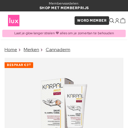
Membervoordelen:
SHOP MET MEMBERPRIJS
WORD MEMBER
Laat je glow langer stralen 🤎 alles om je zomertan te behouden
×
Home
Merken
Cannaderm
ITEM TOEGEVOEGD AAN
Vaak samen gekocht met
WINKELMAND
BESPAAR
€3
80