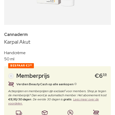
Cannaderm
Karpal Akut
Handcrème
50 ml
BESPAAR
€3
80
Memberprijs
€
6
59
Verdien BeautyCash op alle aankopen
Actieprijzen en memberprijzen zijn exclusief voor members. Shop je tegen
de memberprijs? Dan word je automatisch member. Het abonnement kost
€8,95/30 dagen
. De eerste 30 dagen is
gratis
.
Lees meer over de
voordelen.