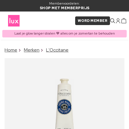
Membervoordelen:
SHOP MET MEMBERPRIJS
WORD MEMBER
Laat je glow langer stralen 🤎 alles om je zomertan te behouden
×
Home
Merken
L'Occitane
ITEM TOEGEVOEGD AAN
Vaak samen gekocht met
WINKELMAND