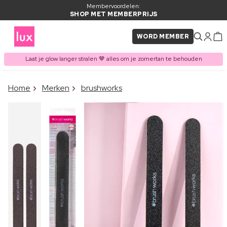
Membervoordelen:
SHOP MET MEMBERPRIJS
WORD MEMBER
Laat je glow langer stralen 🤎 alles om je zomertan te behouden
×
Home
Merken
brushworks
ITEM TOEGEVOEGD AAN
Vaak samen gekocht met
WINKELMAND