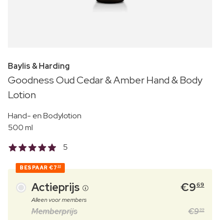
Baylis & Harding
Goodness Oud Cedar & Amber Hand & Body
Lotion
Hand- en Bodylotion
500 ml
5
BESPAAR
€7
30
Actieprijs
€
9
69
Alleen voor members
Memberprijs
€
9
99