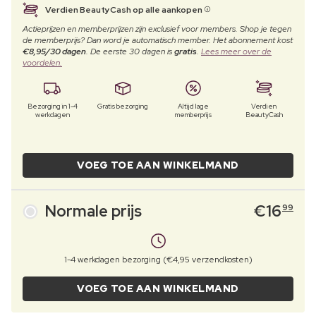
Verdien BeautyCash op alle aankopen
Actieprijzen en memberprijzen zijn exclusief voor members. Shop je tegen
de memberprijs? Dan word je automatisch member. Het abonnement kost
€8,95/30 dagen
. De eerste 30 dagen is
gratis
.
Lees meer over de
voordelen.
Bezorging in 1-4
Gratis bezorging
Altijd lage
Verdien
werkdagen
memberprijs
BeautyCash
VOEG TOE AAN WINKELMAND
Normale prijs
€
16
99
1-4 werkdagen bezorging (€4,95 verzendkosten)
VOEG TOE AAN WINKELMAND