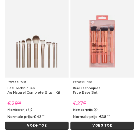
Penseel ⋅ 9 st
Penseel ⋅ 4 st
Real Techniques
Real Techniques
Au Naturel Complete Brush Kit
Face Base Set
€
29
€
27
99
09
Memberprijs
Memberprijs
Normale prijs:
€
42
Normale prijs:
€
38
99
49
VOEG TOE
VOEG TOE