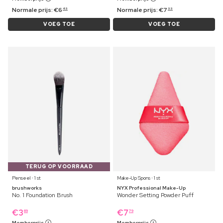
Normale prijs:
€
6
Normale prijs:
€
7
49
99
VOEG TOE
VOEG TOE
TERUG OP VOORRAAD
Penseel ⋅ 1 st
Make-Up Spons ⋅ 1 st
brushworks
NYX Professional Make-Up
No. 1 Foundation Brush
Wonder Setting Powder Puff
€
3
€
7
69
79
Memberprijs
Memberprijs