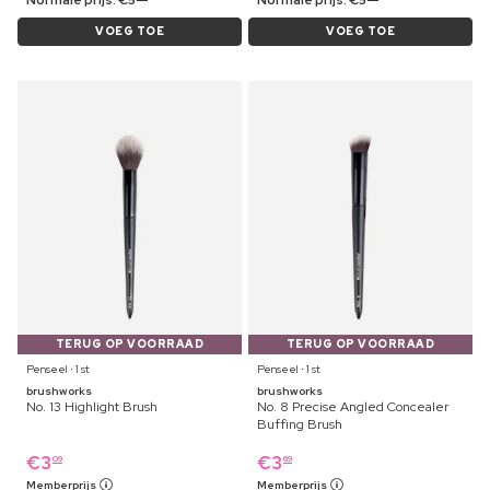
VOEG TOE
VOEG TOE
TERUG OP VOORRAAD
TERUG OP VOORRAAD
Penseel ⋅ 1 st
Penseel ⋅ 1 st
brushworks
brushworks
No. 13 Highlight Brush
No. 8 Precise Angled Concealer
Buffing Brush
€
3
€
3
09
69
Memberprijs
Memberprijs