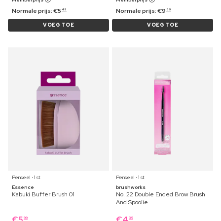
Normale prijs:
€
5
Normale prijs:
€
9
49
89
VOEG TOE
VOEG TOE
Penseel ⋅ 1 st
Penseel ⋅ 1 st
Essence
brushworks
Kabuki Buffer Brush 01
No. 22 Double Ended Brow Brush
And Spoolie
€
5
€
4
99
39