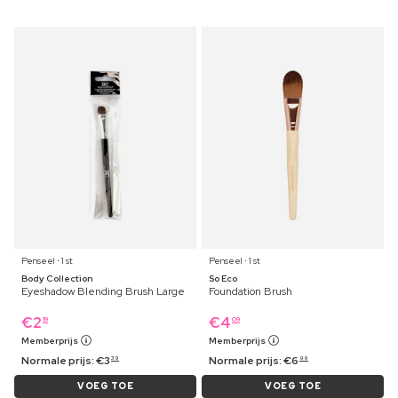
Penseel ⋅ 1 st
Penseel ⋅ 1 st
Body Collection
So Eco
Eyeshadow Blending Brush Large
Foundation Brush
€
2
€
4
19
09
Memberprijs
Memberprijs
Normale prijs:
€
3
Normale prijs:
€
6
39
99
VOEG TOE
VOEG TOE