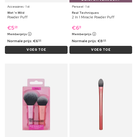
Accessoires ⋅ 1 st
Penseel ⋅ 1 st
Wet 'n Wild
Real Techniques
Powder Puff
2 In 1 Miracle Powder Puff
€
5
€
6
09
19
Memberprijs
Memberprijs
Normale prijs:
€
6
Normale prijs:
€
8
59
99
VOEG TOE
VOEG TOE