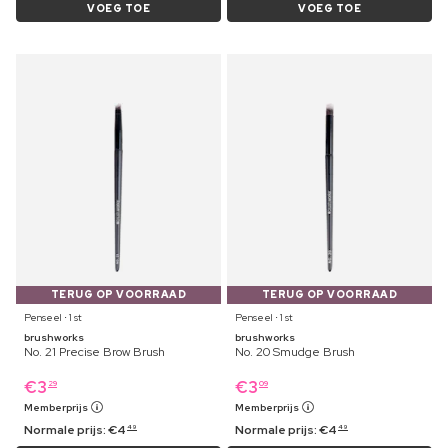
VOEG TOE
VOEG TOE
TERUG OP VOORRAAD
TERUG OP VOORRAAD
Penseel ⋅ 1 st
Penseel ⋅ 1 st
brushworks
brushworks
No. 21 Precise Brow Brush
No. 20 Smudge Brush
€
3
€
3
29
09
Memberprijs
Memberprijs
Normale prijs:
€
4
Normale prijs:
€
4
49
49