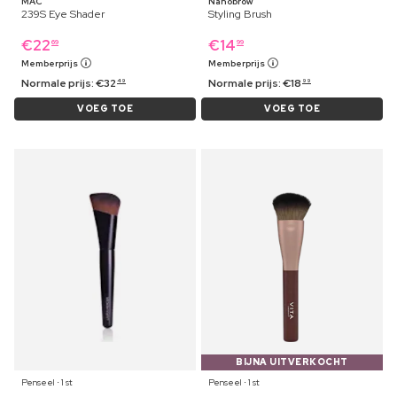
MAC
Nanobrow
239S Eye Shader
Styling Brush
€
22
€
14
69
99
Memberprijs
Memberprijs
Normale prijs:
€
32
Normale prijs:
€
18
49
99
VOEG TOE
VOEG TOE
BIJNA UITVERKOCHT
Penseel ⋅ 1 st
Penseel ⋅ 1 st