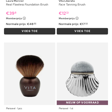
Laura Mercier
Vita Liberata
Real Flawless Foundation Brush
Face Tanning Brush
€
39
€
12
19
79
Memberprijs
Memberprijs
Normale prijs:
€
48
Normale prijs:
€
17
49
99
VOEG TOE
VOEG TOE
NIEUW OP VOORRAAD
Penseel ⋅ 1 pcs
Penseel ⋅ 1 st