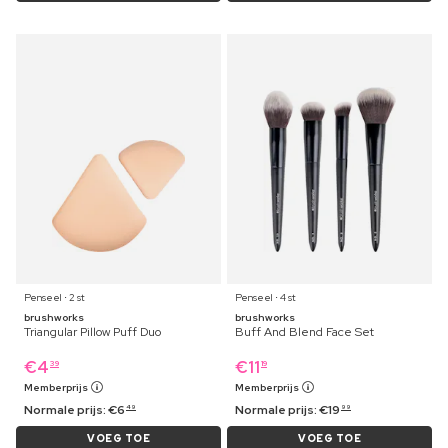
Penseel ⋅ 2 st
Penseel ⋅ 4 st
brushworks
brushworks
Triangular Pillow Puff Duo
Buff And Blend Face Set
€
4
€
11
39
19
Memberprijs
Memberprijs
Normale prijs:
€
6
Normale prijs:
€
19
49
99
VOEG TOE
VOEG TOE