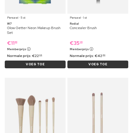
Penseel ⋅ 5 st
Penseel ⋅ 1 st
W7
Rodial
Glow Getter Neon Makeup Brush
Concealer Brush
Set
€
11
€
35
69
09
Memberprijs
Memberprijs
Normale prijs:
€
22
Normale prijs:
€
42
99
49
VOEG TOE
VOEG TOE