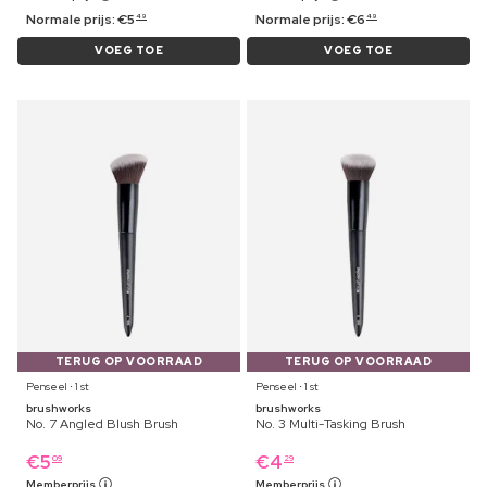
Normale prijs:
€
5
Normale prijs:
€
6
49
49
VOEG TOE
VOEG TOE
TERUG OP VOORRAAD
TERUG OP VOORRAAD
Penseel ⋅ 1 st
Penseel ⋅ 1 st
brushworks
brushworks
No. 7 Angled Blush Brush
No. 3 Multi-Tasking Brush
€
5
€
4
09
29
Memberprijs
Memberprijs