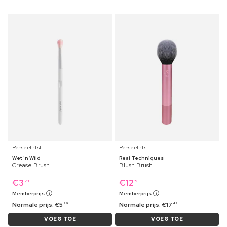
Penseel ⋅ 1 st
Penseel ⋅ 1 st
Wet 'n Wild
Real Techniques
Crease Brush
Blush Brush
€
3
€
12
29
19
Memberprijs
Memberprijs
Normale prijs:
€
5
Normale prijs:
€
17
99
49
VOEG TOE
VOEG TOE