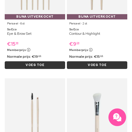
BIJNA UITVERKOCHT
BIJNA UITVERKOCHT
Penseel ⋅ 6 st
Penseel ⋅ 2 st
So Eco
So Eco
Eye & Brow Set
Contour & Highlight
€
15
€
9
99
09
Memberprijs
Memberprijs
Normale prijs:
€
19
Normale prijs:
€
15
99
99
VOEG TOE
VOEG TOE