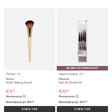
BIJNA UITVERKOCHT
Penseel ⋅ 1 st
Nagelverzorging ⋅ 4 st
So Eco
Depend
Multi Tasking Brush
Nail Art Brush Kit
€
4
€
10
59
49
Memberprijs
Memberprijs
Normale prijs:
€
9
Normale prijs:
€
12
99
99
VOEG TOE
VOEG TOE