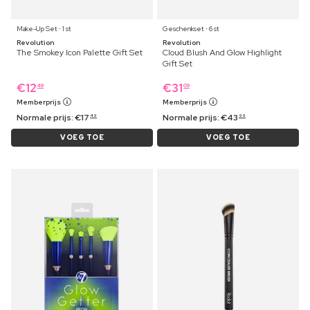
Make-Up Set ⋅ 1 st
Geschenkset ⋅ 6 st
Revolution
Revolution
The Smokey Icon Palette Gift Set
Cloud Blush And Glow Highlight
Gift Set
€
12
€
31
49
09
Memberprijs
Memberprijs
Normale prijs:
€
17
Normale prijs:
€
43
49
99
VOEG TOE
VOEG TOE