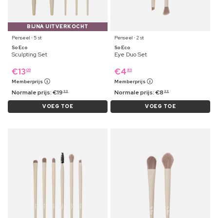
BIJNA UITVERKOCHT
Penseel ⋅ 5 st
Penseel ⋅ 2 st
So Eco
So Eco
Sculpting Set
Eye Duo Set
€
13
€
4
09
89
Memberprijs
Memberprijs
Normale prijs:
€
19
Normale prijs:
€
8
99
99
VOEG TOE
VOEG TOE