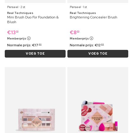
Penseel ⋅ 2 st
Penseel ⋅ 1 st
Real Techniques
Real Techniques
Mini Brush Duo For Foundation &
Brightening Concealer Brush
Blush
€
13
€
8
99
69
Memberprijs
Memberprijs
Normale prijs:
€
17
Normale prijs:
€
12
49
49
VOEG TOE
VOEG TOE