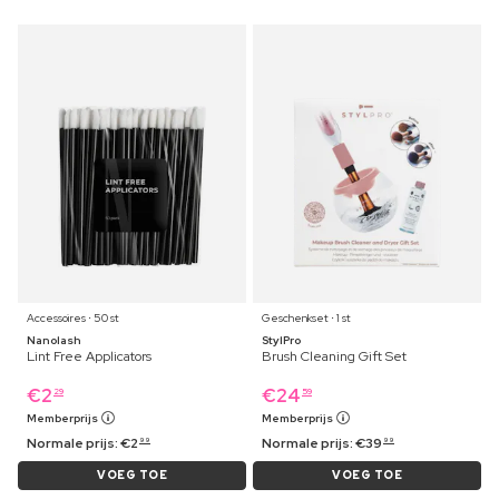
Accessoires ⋅ 50 st
Geschenkset ⋅ 1 st
Nanolash
StylPro
Lint Free Applicators
Brush Cleaning Gift Set
€
2
€
24
29
59
Memberprijs
Memberprijs
Normale prijs:
€
2
Normale prijs:
€
39
99
99
VOEG TOE
VOEG TOE