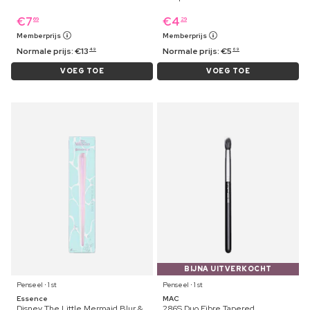
€
7
€
4
69
29
Memberprijs
Memberprijs
Normale prijs:
€
13
Normale prijs:
€
5
49
69
VOEG TOE
VOEG TOE
BIJNA UITVERKOCHT
Penseel ⋅ 1 st
Penseel ⋅ 1 st
Essence
MAC
Disney The Little Mermaid Blur &
286S Duo Fibre Tapered