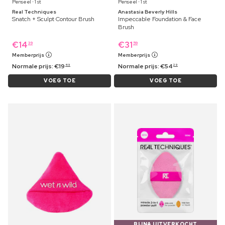
Penseel ⋅ 1 st
Penseel ⋅ 1 st
Real Techniques
Anastasia Beverly Hills
Snatch + Sculpt Contour Brush
Impeccable Foundation & Face
Brush
€
14
€
31
39
59
Memberprijs
Memberprijs
Normale prijs:
€
19
Normale prijs:
€
54
49
29
VOEG TOE
VOEG TOE
BIJNA UITVERKOCHT