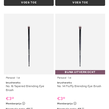
VOEG TOE
VOEG TOE
BIJNA UITVERKOCHT
Penseel ⋅ 1 st
Penseel ⋅ 1 st
brushworks
brushworks
No. 16 Tapered Blending Eye
No. 14 Fluffy Blending Eye Brush
Brush
€
3
€
3
09
69
Memberprijs
Memberprijs
Normale prijs:
€
5
Normale prijs:
€
5
49
49