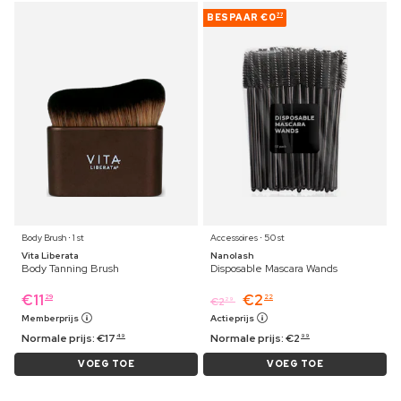
BESPAAR
€0
77
Body Brush ⋅ 1 st
Accessoires ⋅ 50 st
Vita Liberata
Nanolash
Body Tanning Brush
Disposable Mascara Wands
€
11
€
2
29
22
€
2
29
Memberprijs
Actieprijs
Normale prijs:
€
17
Normale prijs:
€
2
49
99
VOEG TOE
VOEG TOE