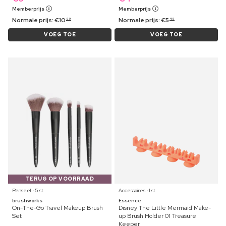
Memberprijs
Memberprijs
Normale prijs:
€
10
Normale prijs:
€
5
99
49
VOEG TOE
VOEG TOE
TERUG OP VOORRAAD
Penseel ⋅ 5 st
Accessoires ⋅ 1 st
brushworks
Essence
On-The-Go Travel Makeup Brush
Disney The Little Mermaid Make-
Set
up Brush Holder 01 Treasure
Keeper