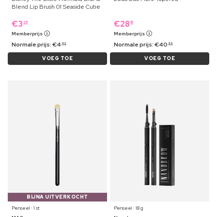
Blend Lip Brush 01 Seaside Cutie
€
3
€
28
29
19
Memberprijs
Memberprijs
Normale prijs:
€
4
Normale prijs:
€
40
49
49
VOEG TOE
VOEG TOE
BIJNA UITVERKOCHT
Penseel ⋅ 1 st
Penseel ⋅ 18 g