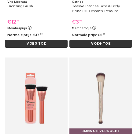
Vita Liberata
Catrice
Bronzing Brush
Seashell Stories Face & Body
Brush C01 Ocean’s Treasure
€
12
€
3
79
89
Memberprijs
Memberprijs
Normale prijs:
€
17
Normale prijs:
€
5
99
59
VOEG TOE
VOEG TOE
BIJNA UITVERKOCHT