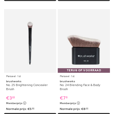
TERUG OP VOORRAAD
Penseel ⋅ 1 st
Penseel ⋅ 1 st
brushworks
brushworks
No. 25 Brightening Concealer
No. 24 Blending Face & Body
Brush
Brush
€
3
€
7
89
19
Memberprijs
Memberprijs
Normale prijs:
€
5
Normale prijs:
€
8
49
99