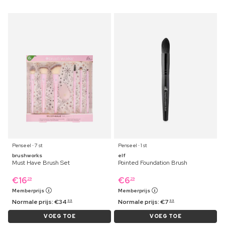
Penseel ⋅ 7 st
Penseel ⋅ 1 st
brushworks
elf
Must Have Brush Set
Pointed Foundation Brush
€
16
€
6
29
29
Memberprijs
Memberprijs
Normale prijs:
€
34
Normale prijs:
€
7
99
99
VOEG TOE
VOEG TOE