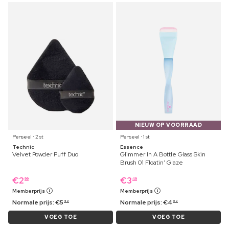
NIEUW OP VOORRAAD
Penseel ⋅ 2 st
Penseel ⋅ 1 st
Technic
Essence
Velvet Powder Puff Duo
Glimmer In A Bottle Glass Skin
Brush 01 Floatin' Glaze
€
2
€
3
99
49
Memberprijs
Memberprijs
Normale prijs:
€
5
Normale prijs:
€
4
49
99
VOEG TOE
VOEG TOE