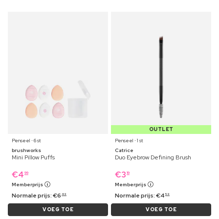
OUTLET
Penseel ⋅ 6 st
Penseel ⋅ 1 st
brushworks
Catrice
Mini Pillow Puffs
Duo Eyebrow Defining Brush
€
4
€
3
99
19
Memberprijs
Memberprijs
Normale prijs:
€
6
Normale prijs:
€
4
49
59
VOEG TOE
VOEG TOE