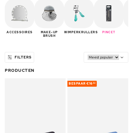
ACCESSOIRES
MAKE-UP
WIMPERKRULLERS
PINCET
M
BRUSH
FILTERS
PRODUCTEN
BESPAAR
€16
93