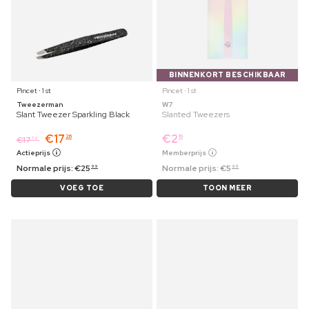
BINNENKORT BESCHIKBAAR
Pincet ⋅ 1 st
Pincet ⋅ 1 st
Tweezerman
W7
Slant Tweezer Sparkling Black
Slanted Tweezers
€
17
€
2
26
19
€
17
79
Actieprijs
Memberprijs
Normale prijs:
€
25
Normale prijs:
€
5
99
99
VOEG TOE
TOON MEER