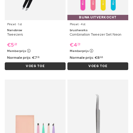
BIJNA UITVERKOCHT
Pincet ⋅ 1 st
Pincet ⋅ 4 st
Nanobrow
brushworks
Tweezers
Combination Tweezer Set Neon
€
5
€
4
29
79
Memberprijs
Memberprijs
Normale prijs:
€
7
Normale prijs:
€
8
19
99
VOEG TOE
VOEG TOE