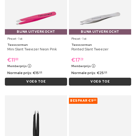
BIJNA UITVERKOCHT
BIJNA UITVERKOCHT
Pincet ⋅ 1 st
Pincet ⋅ 1 st
Tweezerman
Tweezerman
Mini Slant Tweezer Neon Pink
Pointed Slant Tweezer
€
11
€
17
89
79
Memberprijs
Memberprijs
Normale prijs:
€
15
Normale prijs:
€
25
99
99
VOEG TOE
VOEG TOE
BESPAAR
€9
85