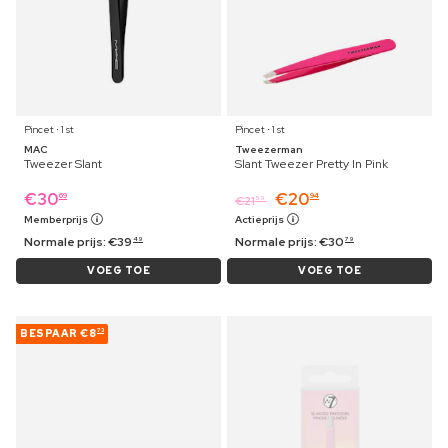
Pincet ⋅ 1 st
Pincet ⋅ 1 st
MAC
Tweezerman
Tweezer Slant
Slant Tweezer Pretty In Pink
€
30
€
20
69
94
€
21
59
Memberprijs
Actieprijs
Normale prijs:
€
39
Normale prijs:
€
30
49
79
VOEG TOE
VOEG TOE
BESPAAR
€8
73