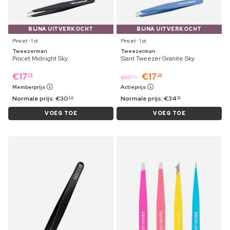
BIJNA UITVERKOCHT
BIJNA UITVERKOCHT
Pincet ⋅ 1 st
Pincet ⋅ 1 st
Tweezerman
Tweezerman
Pincet Midnight Sky
Slant Tweezer Granite Sky
€
17
€
17
79
26
€
17
79
Memberprijs
Actieprijs
Normale prijs:
€
30
Normale prijs:
€
34
79
19
VOEG TOE
VOEG TOE