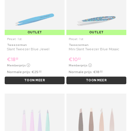
OUTLET
OUTLET
Pincet ⋅ 1 st
Pincet ⋅ 1 st
Tweezerman
Tweezerman
Slant Tweezer Blue Jewel
Mini Slant Tweezer Blue Mosaic
€
18
€
10
99
89
Memberprijs
Memberprijs
Normale prijs:
€
25
Normale prijs:
€
18
99
99
TOON MEER
TOON MEER