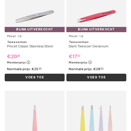
BIJNA UITVERKOCHT
BIJNA UITVERKOCHT
Pincet ⋅ 1 st
Pincet ⋅ 1 st
Tweezerman
Tweezerman
Pincet Classic Stainless Steel
Slant Tweezer Geranium
€
20
€
17
59
79
Memberprijs
Memberprijs
Normale prijs:
€
25
Normale prijs:
€
28
99
89
VOEG TOE
VOEG TOE