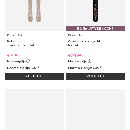
BIJNA UITVERKOCHT
Pincet ⋅ 2 st
Pincet ⋅ 1 st
So Eco
Anastasia Beverly Hills
Tweezer Duo Set
Pincet
€
4
€
26
49
49
Memberprijs
Memberprijs
Normale prijs:
€
5
Normale prijs:
€
39
99
99
VOEG TOE
VOEG TOE