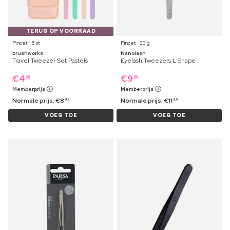
TERUG OP VOORRAAD
Pincet ⋅ 5 st
Pincet ⋅ 23 g
brushworks
Nanolash
Travel Tweezer Set Pastels
Eyelash Tweezers L Shape
€
4
€
9
69
59
Memberprijs
Memberprijs
Normale prijs:
€
8
Normale prijs:
€
11
49
99
VOEG TOE
VOEG TOE