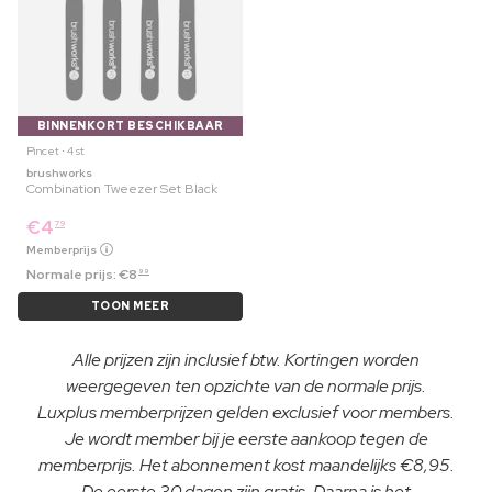
BINNENKORT BESCHIKBAAR
Pincet ⋅ 4 st
brushworks
Combination Tweezer Set Black
€
4
79
Memberprijs
Normale prijs:
€
8
99
TOON MEER
Alle prijzen zijn inclusief btw. Kortingen worden
weergegeven ten opzichte van de normale prijs.
Luxplus memberprijzen gelden exclusief voor members.
Je wordt member bij je eerste aankoop tegen de
memberprijs. Het abonnement kost maandelijks €8,95.
De eerste 30 dagen zijn gratis. Daarna is het