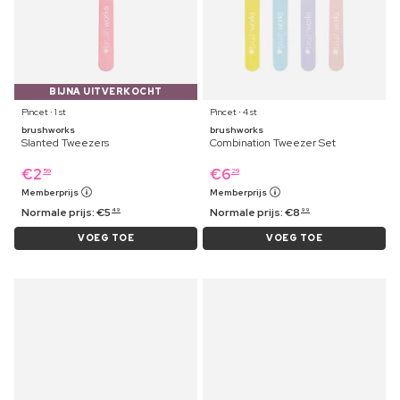
BIJNA UITVERKOCHT
Pincet ⋅ 1 st
Pincet ⋅ 4 st
brushworks
brushworks
Slanted Tweezers
Combination Tweezer Set
€
2
€
6
59
29
Memberprijs
Memberprijs
Normale prijs:
€
5
Normale prijs:
€
8
49
99
VOEG TOE
VOEG TOE