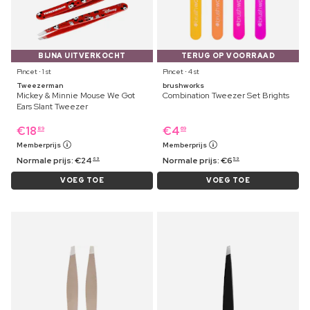
BIJNA UITVERKOCHT
TERUG OP VOORRAAD
Pincet ⋅ 1 st
Pincet ⋅ 4 st
Tweezerman
brushworks
Mickey & Minnie Mouse We Got
Combination Tweezer Set Brights
Ears Slant Tweezer
€
18
€
4
89
69
Memberprijs
Memberprijs
Normale prijs:
€
24
Normale prijs:
€
6
69
59
VOEG TOE
VOEG TOE