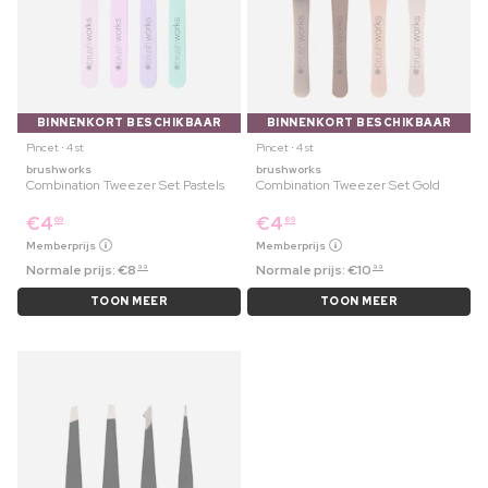
BINNENKORT BESCHIKBAAR
BINNENKORT BESCHIKBAAR
Pincet ⋅ 4 st
Pincet ⋅ 4 st
brushworks
brushworks
Combination Tweezer Set Pastels
Combination Tweezer Set Gold
€
4
€
4
69
89
Memberprijs
Memberprijs
Normale prijs:
€
8
Normale prijs:
€
10
99
99
TOON MEER
TOON MEER