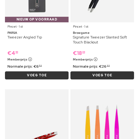
NIEUW OP VOORRAAD
Pincet ⋅ 1 st
Pincet ⋅ 1 st
PARSA
Browgame
Tweezer Angled Tip
Signature Tweezer Slanted Soft
Touch Blackout
€
4
€
18
99
09
Memberprijs
Memberprijs
Normale prijs:
€
6
Normale prijs:
€
26
59
99
VOEG TOE
VOEG TOE