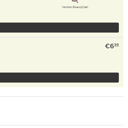
Verdien BeautyCash
€
6
99