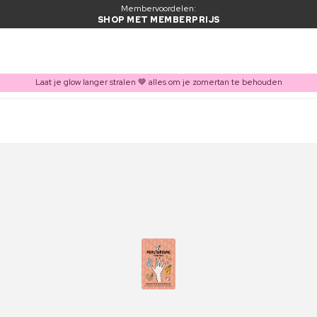
Membervoordelen:
SHOP MET MEMBERPRIJS
Laat je glow langer stralen 🤎 alles om je zomertan te behouden
ITEM TOEGEVOEGD AAN WINKELMAND
Vaak samen gekocht met