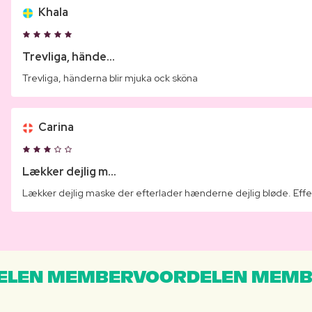
Khala
Trevliga, hände...
Trevliga, händerna blir mjuka ock sköna
Carina
Lækker dejlig m...
Lækker dejlig maske der efterlader hænderne dejlig bløde. Effe
LEN MEMBERVOORDELEN MEMB