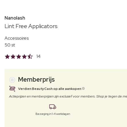
Nanolash
Lint Free Applicators
Accessoires
50 st
14
Memberprijs
Verdien BeautyCash op alle aankopen
Actieprijzen en memberprijzen zijn exclusief voor members. Shop je tegen de
Bezorging in 1-4 werkdagen