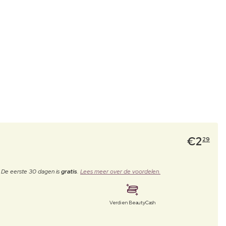
€
2
29
. De eerste 30 dagen is
gratis
.
Lees meer over de voordelen.
Verdien BeautyCash