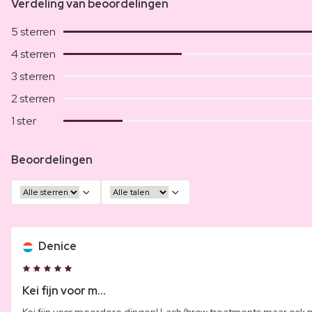
Verdeling van beoordelingen
5 sterren
4 sterren
3 sterren
2 sterren
1 ster
Beoordelingen
Denice
Kei fijn voor m...
Kei fijn voor meerdere dingen! Lash/brow treatments maar ook 