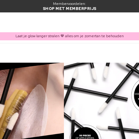
Membervoordelen:
SHOP MET MEMBERPRIJS
Laat je glow langer stralen 🤎 alles om je zomertan te behouden
ITEM TOEGEVOEGD AAN WINKELMAND
Vaak samen gekocht met