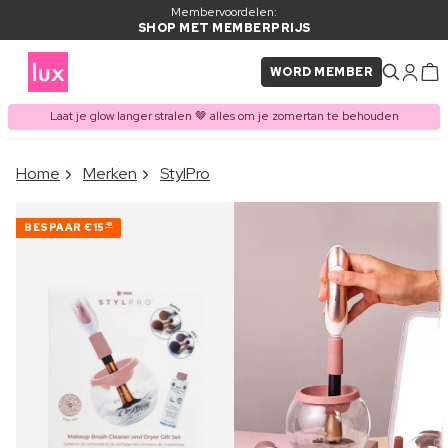
Membervoordelen:
SHOP MET MEMBERPRIJS
WORD MEMBER
Laat je glow langer stralen 🤎 alles om je zomertan te behouden
×
Home
Merken
StylPro
ITEM TOEGEVOEGD AAN
Vaak samen gekocht met
WINKELMAND
BESPAAR
€15
40