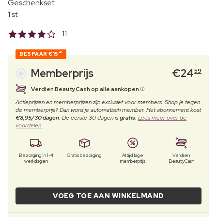
Geschenkset
1 st
11
BESPAAR
€15
40
Memberprijs
€
24
59
Verdien BeautyCash op alle aankopen
Actieprijzen en memberprijzen zijn exclusief voor members. Shop je tegen
de memberprijs? Dan word je automatisch member. Het abonnement kost
€8,95/30 dagen
. De eerste 30 dagen is
gratis
.
Lees meer over de
voordelen.
Bezorging in 1-4
Gratis bezorging
Altijd lage
Verdien
werkdagen
memberprijs
BeautyCash
VOEG TOE AAN WINKELMAND