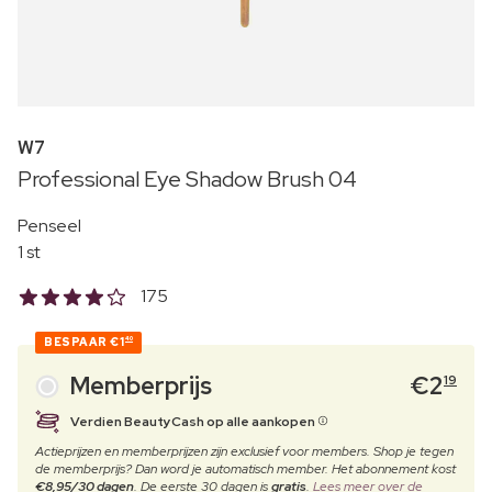
W7
Professional Eye Shadow Brush 04
Penseel
1 st
175
BESPAAR
€1
40
Memberprijs
€
2
19
Verdien BeautyCash op alle aankopen
Actieprijzen en memberprijzen zijn exclusief voor members. Shop je tegen
de memberprijs? Dan word je automatisch member. Het abonnement kost
€8,95/30 dagen
. De eerste 30 dagen is
gratis
.
Lees meer over de