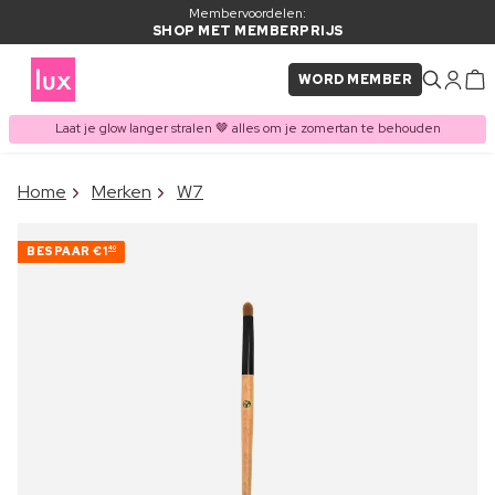
Membervoordelen:
SHOP MET MEMBERPRIJS
WORD MEMBER
Laat je glow langer stralen 🤎 alles om je zomertan te behouden
×
Home
Merken
W7
ITEM TOEGEVOEGD AAN
Vaak samen gekocht met
WINKELMAND
BESPAAR
€1
40