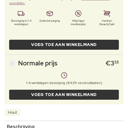
voordelen.
Bezorging in 1-4
Gratis bezorging
Altijd lage
Verdien
werkdagen
memberprijs
BeautyCash
VOEG TOE AAN WINKELMAND
Normale prijs
€
3
59
1-4 werkdagen bezorging (€4,95 verzendkosten)
VOEG TOE AAN WINKELMAND
Hout
Beschrijving