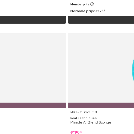
Memberprijs
Normale prijs:
€
17
49
Make-Up Spons ⋅ 2 st
Real Techniques
Miracle AirBlend Sponge
€
15
29