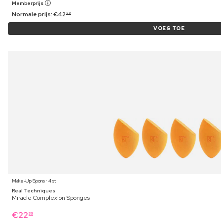
Memberprijs
Normale prijs:
€
42
99
VOEG TOE
Make-Up Spons ⋅ 4 st
Real Techniques
Miracle Complexion Sponges
€
22
39