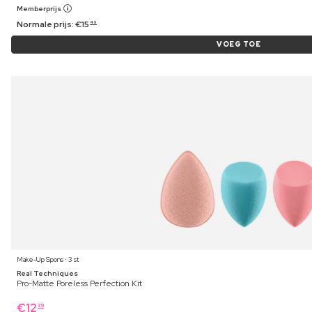
Memberprijs
Normale prijs:
€
15
49
VOEG TOE
Make-Up Spons ⋅ 3 st
Real Techniques
Pro-Matte Poreless Perfection Kit
€
12
39