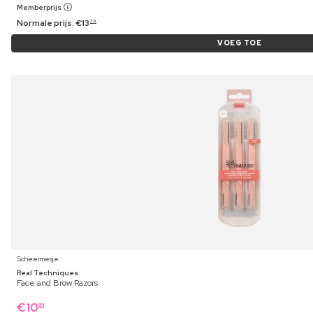
Memberprijs
Normale prijs:
€
13
39
VOEG TOE
Scheermesje ⋅
Real Techniques
Face and Brow Razors
€
10
69