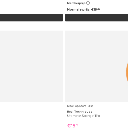
Memberprijs
Normale prijs:
€
19
49
Make-Up Spons ⋅ 3 st
Real Techniques
Ultimate Sponge Trio
€
15
79