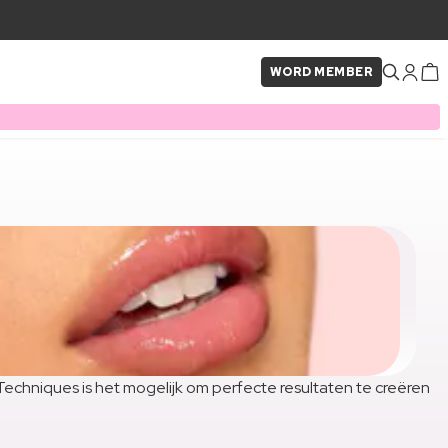
WORD MEMBER
echniques is het mogelijk om perfecte resultaten te creëren