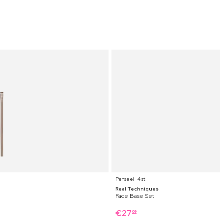
Penseel ⋅ 4 st
Real Techniques
Face Base Set
€
27
09