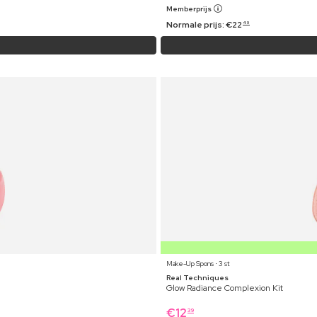
Memberprijs
Normale prijs:
€
22
49
Make-Up Spons ⋅ 3 st
Real Techniques
Glow Radiance Complexion Kit
€
12
39