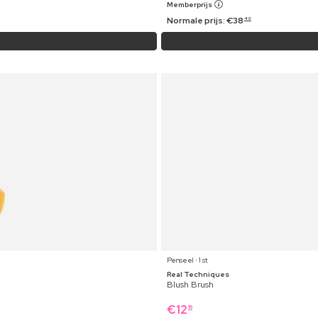
Memberprijs
Normale prijs:
€
38
49
Penseel ⋅ 1 st
Real Techniques
Blush Brush
€
12
19