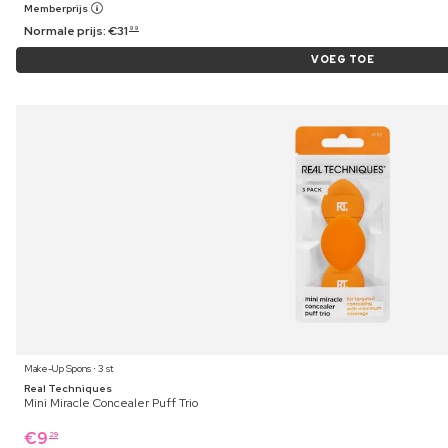
Memberprijs
Normale prijs:
€
31
99
VOEG TOE
Make-Up Spons ⋅ 3 st
Real Techniques
Mini Miracle Concealer Puff Trio
€
9
29