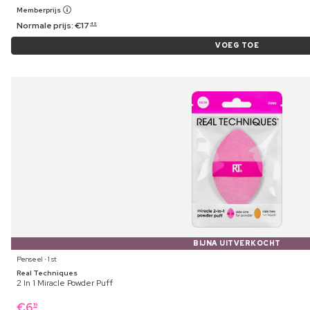
Memberprijs
Normale prijs:
€
17
49
VOEG TOE
BIJNA UITVERKOCHT
Penseel ⋅ 1 st
Real Techniques
2 In 1 Miracle Powder Puff
€
6
19