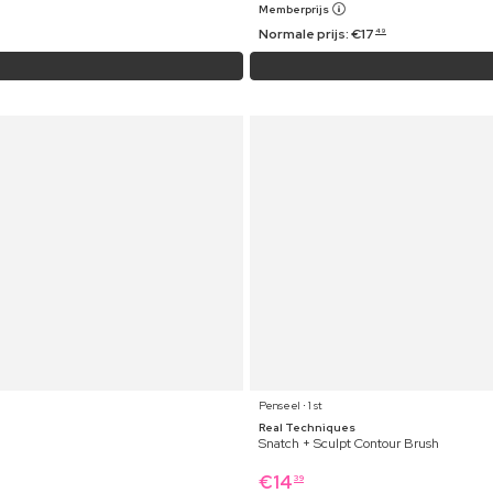
Memberprijs
Normale prijs:
€
17
49
Penseel ⋅ 1 st
Real Techniques
Snatch + Sculpt Contour Brush
€
14
39