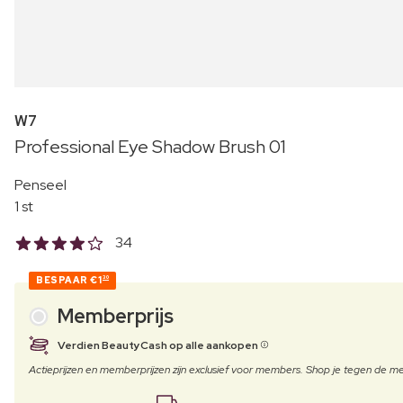
W7
Professional Eye Shadow Brush 01
Penseel
1 st
34
BESPAAR
€1
30
Memberprijs
Verdien BeautyCash op alle aankopen
Actieprijzen en memberprijzen zijn exclusief voor members. Shop je tegen de