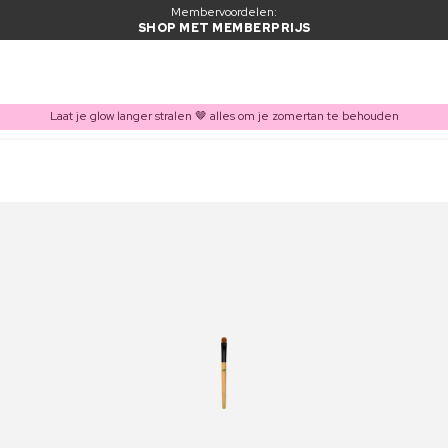
Membervoordelen:
SHOP MET MEMBERPRIJS
Laat je glow langer stralen 🤎 alles om je zomertan te behouden
ITEM TOEGEVOEGD AAN WINKELMAND
Vaak samen gekocht met