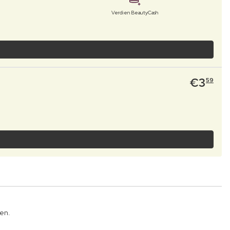
Verdien BeautyCash
€
3
59
en.