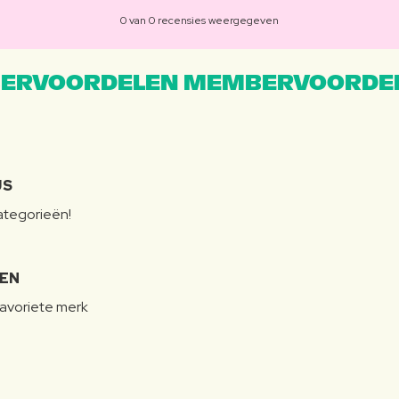
0 van 0 recensies weergegeven
ERVOORDELEN MEMBERVOORDEL
JS
categorieën!
LEN
favoriete merk