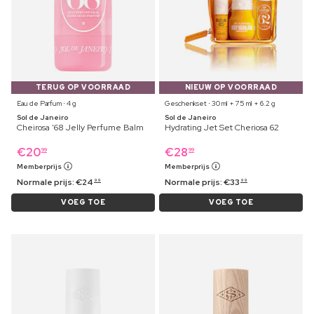
TERUG OP VOORRAAD
NIEUW OP VOORRAAD
Eau de Parfum ⋅ 4 g
Geschenkset ⋅ 30 ml + 75 ml + 6.2 g
Sol de Janeiro
Sol de Janeiro
Cheirosa '68 Jelly Perfume Balm
Hydrating Jet Set Cheriosa 62
€
20
€
28
99
99
Memberprijs
Memberprijs
Normale prijs:
€
24
Normale prijs:
€
33
99
99
VOEG TOE
VOEG TOE