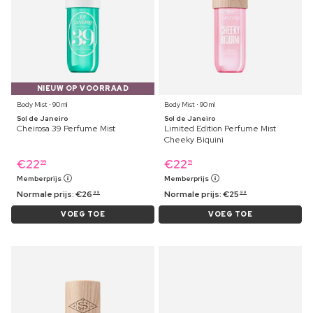
NIEUW OP VOORRAAD
Body Mist ⋅ 90 ml
Body Mist ⋅ 90 ml
Sol de Janeiro
Sol de Janeiro
Cheirosa 39 Perfume Mist
Limited Edition Perfume Mist
Cheeky Biquini
€
22
€
22
99
19
Memberprijs
Memberprijs
Normale prijs:
€
26
Normale prijs:
€
25
99
99
VOEG TOE
VOEG TOE