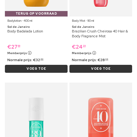
TERUG OP VOORRAAD
Bodylotion ⋅ 400 ml
Body Mist ⋅ 90 ml
Sol de Janeiro
Sol de Janeiro
Body Badalada Lotion
Brazilian Crush Cheirosa 40 Hair &
Body Fragrance Mist
€
27
€
24
99
39
Memberprijs
Memberprijs
Normale prijs:
€
32
Normale prijs:
€
28
49
99
VOEG TOE
VOEG TOE