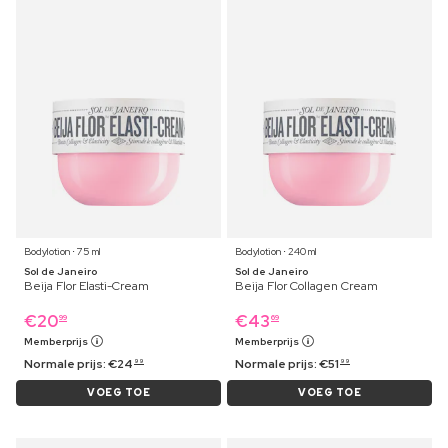
Bodylotion ⋅ 75 ml
Bodylotion ⋅ 240 ml
Sol de Janeiro
Sol de Janeiro
Beija Flor Elasti-Cream
Beija Flor Collagen Cream
€
20
€
43
99
69
Memberprijs
Memberprijs
Normale prijs:
€
24
Normale prijs:
€
51
99
99
VOEG TOE
VOEG TOE