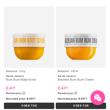
Bodyscrub ⋅ 220 g
Bodylotion ⋅ 240 ml
Sol de Janeiro
Sol de Janeiro
Bum Bum Body Scrub
Brazilian Bum Bum Cream
€
41
€
41
19
99
Memberprijs
Memberprijs
Normale prijs:
€
48
Normale prijs:
€
49
99
99
VOEG TOE
VOEG TOE