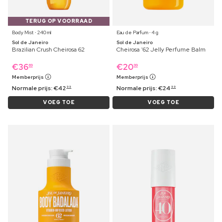
TERUG OP VOORRAAD
Body Mist ⋅ 240 ml
Eau de Parfum ⋅ 4 g
Sol de Janeiro
Sol de Janeiro
Brazilian Crush Cheirosa 62
Cheirosa '62 Jelly Perfume Balm
€
36
€
20
69
99
Memberprijs
Memberprijs
Normale prijs:
€
42
Normale prijs:
€
24
99
99
VOEG TOE
VOEG TOE