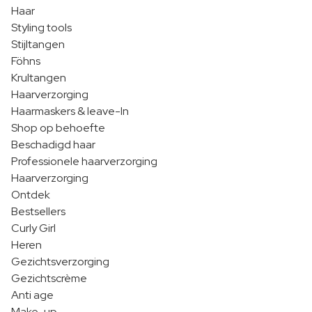
Haar
Styling tools
Stijltangen
Föhns
Krultangen
Haarverzorging
Haarmaskers & leave-In
Shop op behoefte
Beschadigd haar
Professionele haarverzorging
Haarverzorging
Ontdek
Bestsellers
Curly Girl
Heren
Gezichtsverzorging
Gezichtscrème
Anti age
Make-up