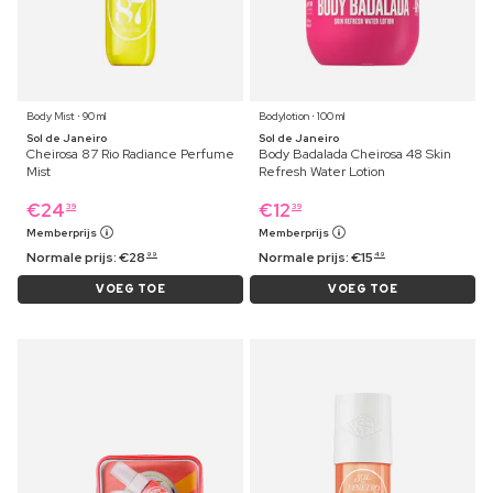
Body Mist ⋅ 90 ml
Bodylotion ⋅ 100 ml
Sol de Janeiro
Sol de Janeiro
Cheirosa 87 Rio Radiance Perfume
Body Badalada Cheirosa 48 Skin
Mist
Refresh Water Lotion
€
24
€
12
39
39
Memberprijs
Memberprijs
Normale prijs:
€
28
Normale prijs:
€
15
99
49
VOEG TOE
VOEG TOE