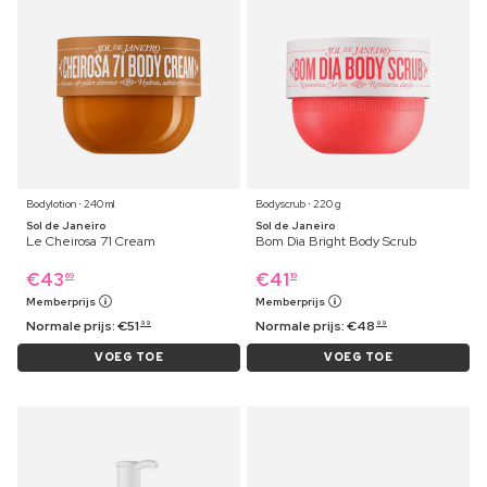
Bodylotion ⋅ 240 ml
Bodyscrub ⋅ 220 g
Sol de Janeiro
Sol de Janeiro
Le Cheirosa 71 Cream
Bom Dia Bright Body Scrub
€
43
€
41
69
19
Memberprijs
Memberprijs
Normale prijs:
€
51
Normale prijs:
€
48
99
99
VOEG TOE
VOEG TOE