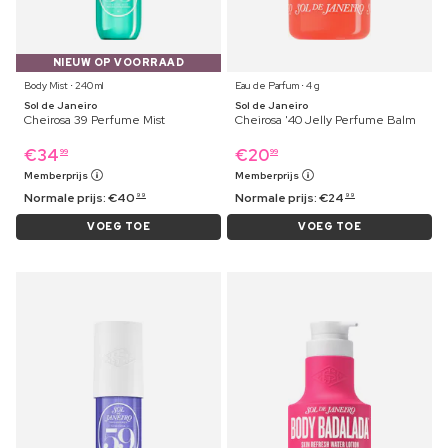
NIEUW OP VOORRAAD
Body Mist ⋅ 240 ml
Eau de Parfum ⋅ 4 g
Sol de Janeiro
Sol de Janeiro
Cheirosa 39 Perfume Mist
Cheirosa '40 Jelly Perfume Balm
€
34
€
20
99
99
Memberprijs
Memberprijs
Normale prijs:
€
40
Normale prijs:
€
24
99
99
VOEG TOE
VOEG TOE