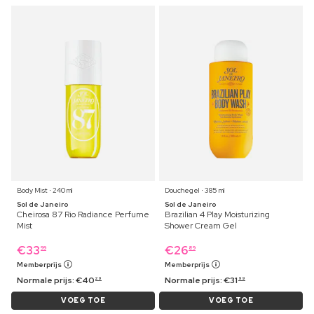
Body Mist ⋅ 240 ml
Douchegel ⋅ 385 ml
Sol de Janeiro
Sol de Janeiro
Cheirosa 87 Rio Radiance Perfume
Brazilian 4 Play Moisturizing
Mist
Shower Cream Gel
€
33
€
26
99
89
Memberprijs
Memberprijs
Normale prijs:
€
40
Normale prijs:
€
31
29
99
VOEG TOE
VOEG TOE