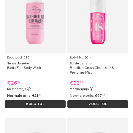
Douchegel ⋅ 385 ml
Body Mist ⋅ 90 ml
Sol de Janeiro
Sol de Janeiro
Beija Flor Body Wash
Brazilian Crush Cheirosa 48
Perfume Mist
€
26
€
22
89
89
Memberprijs
Memberprijs
Normale prijs:
€
31
Normale prijs:
€
27
99
29
VOEG TOE
VOEG TOE