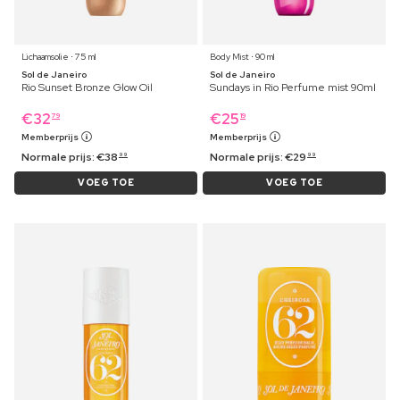
Lichaamsolie ⋅ 75 ml
Body Mist ⋅ 90 ml
Sol de Janeiro
Sol de Janeiro
Rio Sunset Bronze Glow Oil
Sundays in Rio Perfume mist 90ml
€
32
€
25
79
19
Memberprijs
Memberprijs
Normale prijs:
€
38
Normale prijs:
€
29
99
99
VOEG TOE
VOEG TOE