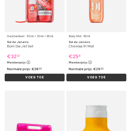
Geschenkset ⋅ 50 ml + 30 ml + 90 ml
Body Mist ⋅ 90 ml
Sol de Janeiro
Sol de Janeiro
Bom Dia Jet Set
Cheirosa 91 Mist
€
32
€
25
79
19
Memberprijs
Memberprijs
Normale prijs:
€
38
Normale prijs:
€
29
99
99
VOEG TOE
VOEG TOE