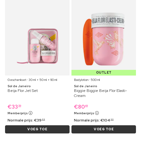
OUTLET
Geschenkset ⋅ 30 ml + 50 ml + 90 ml
Bodylotion ⋅ 500 ml
Sol de Janeiro
Sol de Janeiro
Beija Flor Jet Set
Biggie Biggie Beija Flor Elasti-
Cream
€
33
€
80
59
49
Memberprijs
Memberprijs
Normale prijs:
€
39
Normale prijs:
€
104
99
99
VOEG TOE
VOEG TOE