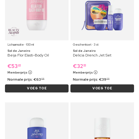
Lichaamsolie ⋅ 100 ml
Geschenkset ⋅ 3 st
Sol de Janeiro
Sol de Janeiro
Beija Flor Elasti-Body Oil
Delicia Drench Jet Set
€
53
€
32
49
99
Memberprijs
Memberprijs
Normale prijs:
€
63
Normale prijs:
€
39
69
29
VOEG TOE
VOEG TOE