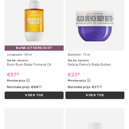
BIJNA UITVERKOCHT
Lichaamsolie ⋅ 100 ml
Bodylotion ⋅ 75 ml
Sol de Janeiro
Sol de Janeiro
Bum Bum Body Firmeza Oil
Delicia Drench Body Butter
€
57
€
23
99
49
Memberprijs
Memberprijs
Normale prijs:
€
68
Normale prijs:
€
27
99
99
VOEG TOE
VOEG TOE