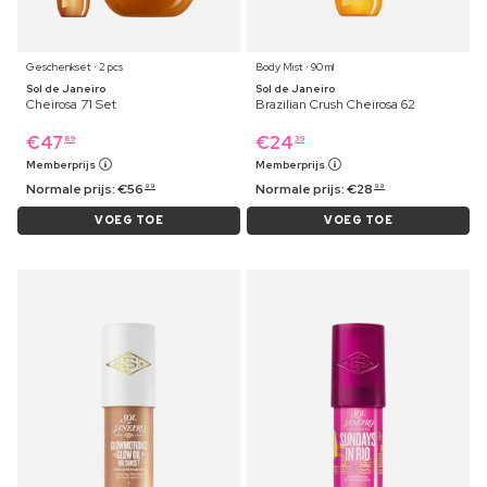
Geschenkset ⋅ 2 pcs
Body Mist ⋅ 90 ml
Sol de Janeiro
Sol de Janeiro
Cheirosa 71 Set
Brazilian Crush Cheirosa 62
€
47
€
24
89
39
Memberprijs
Memberprijs
Normale prijs:
€
56
Normale prijs:
€
28
99
99
VOEG TOE
VOEG TOE