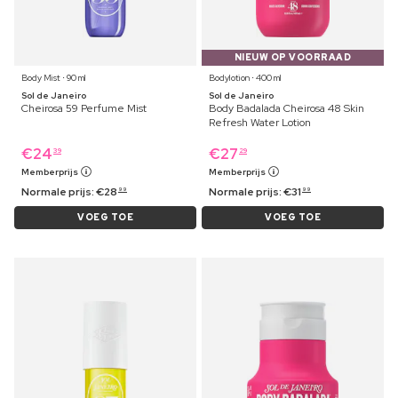
NIEUW OP VOORRAAD
Body Mist ⋅ 90 ml
Bodylotion ⋅ 400 ml
Sol de Janeiro
Sol de Janeiro
Cheirosa 59 Perfume Mist
Body Badalada Cheirosa 48 Skin
Refresh Water Lotion
€
24
€
27
39
29
Memberprijs
Memberprijs
Normale prijs:
€
28
Normale prijs:
€
31
99
99
VOEG TOE
VOEG TOE