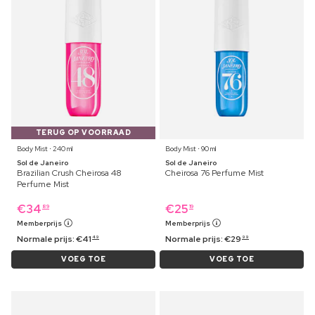
TERUG OP VOORRAAD
Body Mist ⋅ 240 ml
Body Mist ⋅ 90 ml
Sol de Janeiro
Sol de Janeiro
Brazilian Crush Cheirosa 48
Cheirosa 76 Perfume Mist
Perfume Mist
€
34
€
25
89
19
Memberprijs
Memberprijs
Normale prijs:
€
41
Normale prijs:
€
29
49
99
VOEG TOE
VOEG TOE