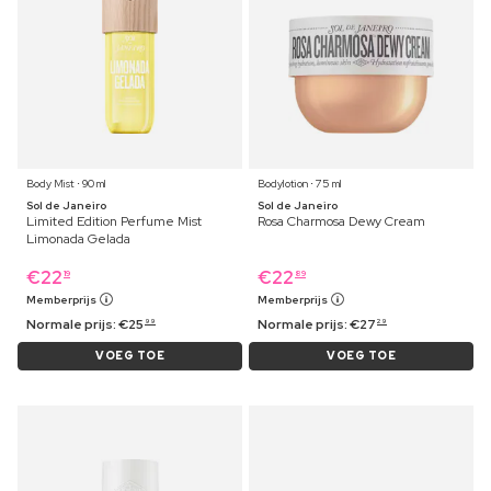
Body Mist ⋅ 90 ml
Bodylotion ⋅ 75 ml
Sol de Janeiro
Sol de Janeiro
Limited Edition Perfume Mist
Rosa Charmosa Dewy Cream
Limonada Gelada
€
22
€
22
19
89
Memberprijs
Memberprijs
Normale prijs:
€
25
Normale prijs:
€
27
99
29
VOEG TOE
VOEG TOE