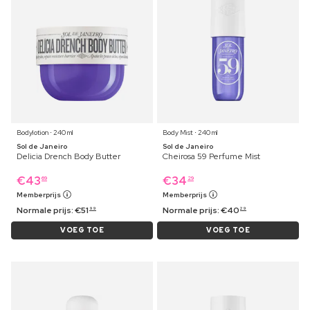
Bodylotion ⋅ 240 ml
Body Mist ⋅ 240 ml
Sol de Janeiro
Sol de Janeiro
Delicia Drench Body Butter
Cheirosa 59 Perfume Mist
€
43
€
34
69
29
Memberprijs
Memberprijs
Normale prijs:
€
51
Normale prijs:
€
40
99
29
VOEG TOE
VOEG TOE