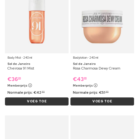
Body Mist ⋅ 240 ml
Bodylotion ⋅ 240 ml
Sol de Janeiro
Sol de Janeiro
Cheirosa 91 Mist
Rosa Charmosa Dewy Cream
€
36
€
43
09
69
Memberprijs
Memberprijs
Normale prijs:
€
42
Normale prijs:
€
51
99
99
VOEG TOE
VOEG TOE