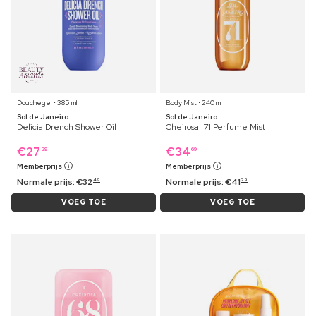
Douchegel ⋅ 385 ml
Body Mist ⋅ 240 ml
Sol de Janeiro
Sol de Janeiro
Delicia Drench Shower Oil
Cheirosa '71 Perfume Mist
€
27
€
34
29
69
Memberprijs
Memberprijs
Normale prijs:
€
32
Normale prijs:
€
41
49
29
VOEG TOE
VOEG TOE