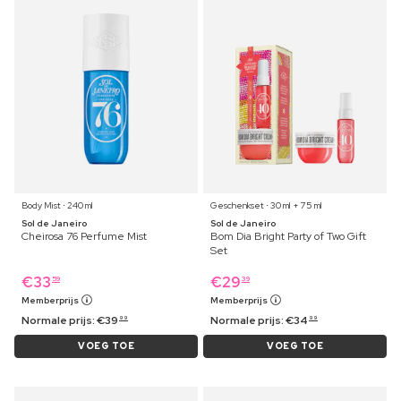
Body Mist ⋅ 240 ml
Geschenkset ⋅ 30 ml + 75 ml
Sol de Janeiro
Sol de Janeiro
Cheirosa 76 Perfume Mist
Bom Dia Bright Party of Two Gift
Set
€
33
€
29
59
39
Memberprijs
Memberprijs
Normale prijs:
€
39
Normale prijs:
€
34
99
99
VOEG TOE
VOEG TOE