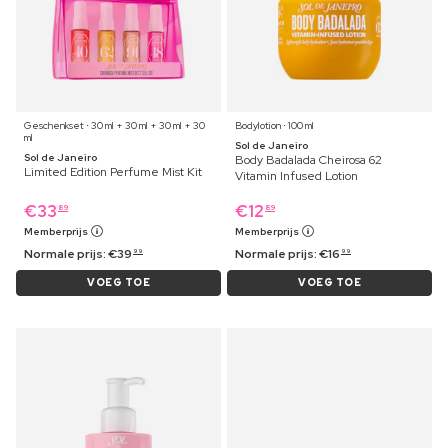
Geschenkset ⋅ 30 ml + 30 ml + 30 ml + 30
Bodylotion ⋅ 100 ml
ml
Sol de Janeiro
Sol de Janeiro
Body Badalada Cheirosa 62
Limited Edition Perfume Mist Kit
Vitamin Infused Lotion
€
33
€
12
89
89
Memberprijs
Memberprijs
Normale prijs:
€
39
Normale prijs:
€
16
99
99
VOEG TOE
VOEG TOE