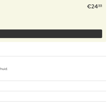
€
24
99
 huid.