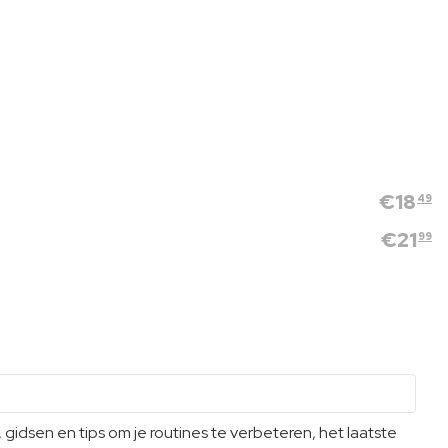
€
18
49
€
21
99
dsen en tips om je routines te verbeteren, het laatste