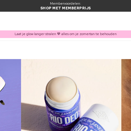
Membervoordelen:
SHOP MET MEMBERPRIJS
Laat je glow langer stralen 🤎 alles om je zomertan te behouden
ITEM TOEGEVOEGD AAN WINKELMAND
Vaak samen gekocht met