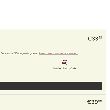
€
33
89
. De eerste 30 dagen is
gratis
.
Lees meer over de voordelen.
Verdien BeautyCash
€
39
99