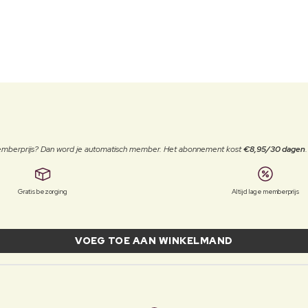
 memberprijs? Dan word je automatisch member. Het abonnement kost
€8,95/30 dagen
Gratis bezorging
Altijd lage memberprijs
VOEG TOE AAN WINKELMAND