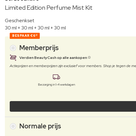
Limited Edition Perfume Mist Kit
Geschenkset
30 ml + 30 ml + 30 ml + 30 ml
BESPAAR
€6
10
Memberprijs
Verdien BeautyCash op alle aankopen
Actieprijzen en memberprijzen zijn exclusief voor members. Shop je tegen de
Bezorging in 1-4 werkdagen
Normale prijs