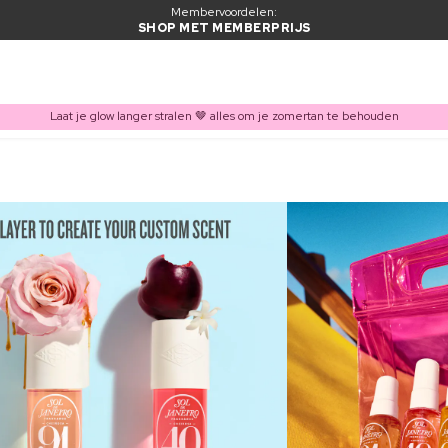
Membervoordelen:
SHOP MET MEMBERPRIJS
Laat je glow langer stralen 🤎 alles om je zomertan te behouden
ITEM TOEGEVOEGD AAN WINKELMAND
Vaak samen gekocht met