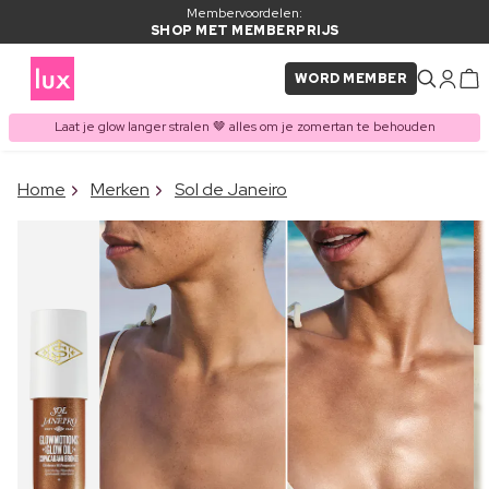
Membervoordelen:
SHOP MET MEMBERPRIJS
WORD MEMBER
Laat je glow langer stralen 🤎 alles om je zomertan te behouden
×
Home
Merken
Sol de Janeiro
ITEM TOEGEVOEGD AAN
Vaak samen gekocht met
WINKELMAND