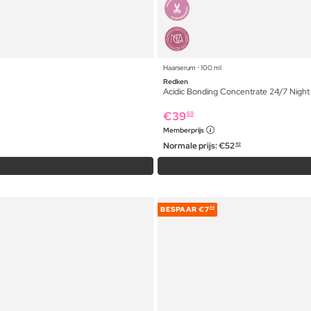
Haarserum ⋅ 100 ml
Redken
Acidic Bonding Concentrate 24/7 Nigh
€
39
69
Memberprijs
Normale prijs:
€
52
49
BESPAAR
€7
96