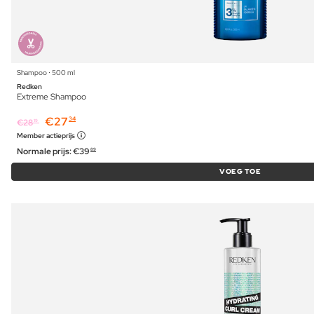
Shampoo ⋅ 500 ml
Redken
Extreme Shampoo
€
27
34
€
28
19
Member actieprijs
Normale prijs:
€
39
89
VOEG TOE