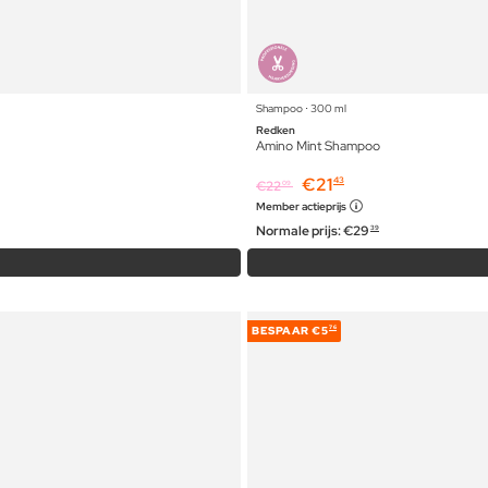
Shampoo ⋅ 300 ml
Redken
Amino Mint Shampoo
€
21
43
€
22
09
Member actieprijs
Normale prijs:
€
29
39
BESPAAR
€5
76