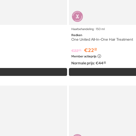
Haarbehandeling ⋅ 150 ml
Redken
One United All-In-One Hair Treatment
€
22
01
€
22
69
Member actieprijs
Normale prijs:
€
44
49