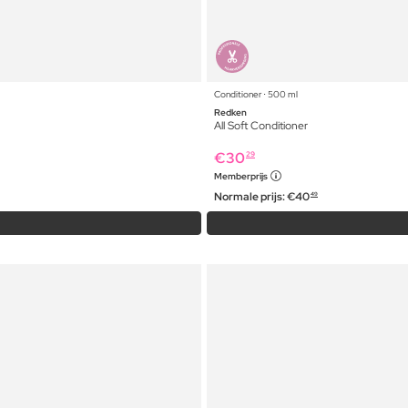
Conditioner ⋅ 500 ml
Redken
All Soft Conditioner
€
30
29
Memberprijs
Normale prijs:
€
40
49