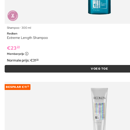
Shampoo ⋅ 300 ml
Redken
Extreme Length Shampoo
€
23
29
Memberprijs
Normale prijs:
€
31
09
VOEG TOE
BESPAAR
€11
33