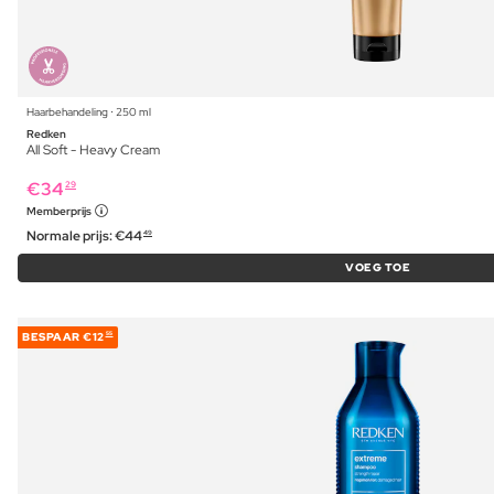
Haarbehandeling ⋅ 250 ml
Redken
All Soft - Heavy Cream
€
34
29
Memberprijs
Normale prijs:
€
44
49
VOEG TOE
BESPAAR
€12
55