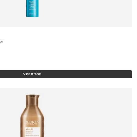
er
VOEG TOE