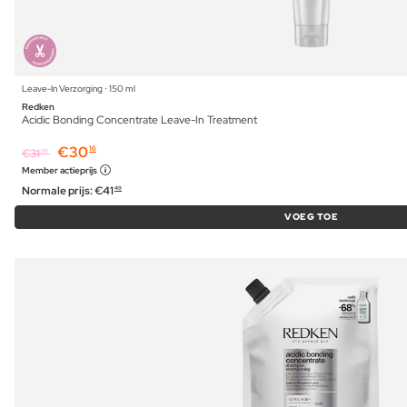
Leave-In Verzorging ⋅ 150 ml
Redken
Acidic Bonding Concentrate Leave-In Treatment
€
30
16
€
31
09
Member actieprijs
Normale prijs:
€
41
49
VOEG TOE