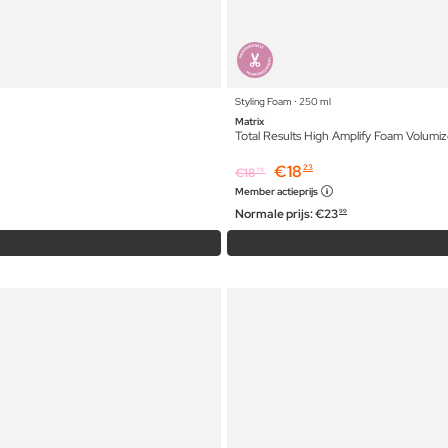
Styling Foam ⋅ 250 ml
Matrix
Total Results High Amplify Foam Volumiz
€
18
23
€
18
79
Member actieprijs
Normale prijs:
€
23
99