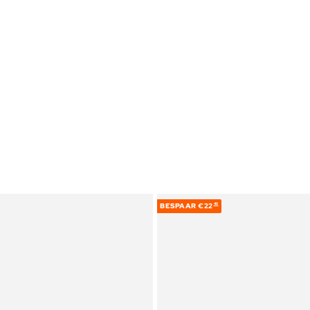
BESPAAR
€22
48