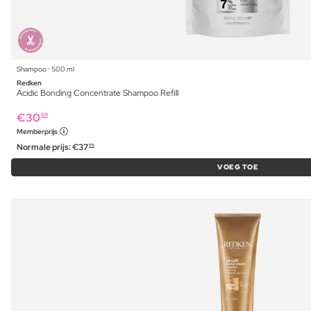
Shampoo ⋅ 500 ml
Redken
Acidic Bonding Concentrate Shampoo Refill
€
30
69
Memberprijs
Normale prijs:
€
37
99
VOEG TOE