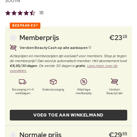
300 ml
18
BESPAAR
€6
70
Memberprijs
€
23
29
Verdien BeautyCash op alle aankopen
Actieprijzen en memberprijzen zijn exclusief voor members. Shop je tegen
de memberprijs? Dan word je automatisch member. Het abonnement kost
€8,95/30 dagen
. De eerste 30 dagen is
gratis
.
Lees meer over de
voordelen.
Bezorging in 1-4
Gratis bezorging
Altijd lage
Verdien
werkdagen
memberprijs
BeautyCash
VOEG TOE AAN WINKELMAND
Normale prijs
€
29
99