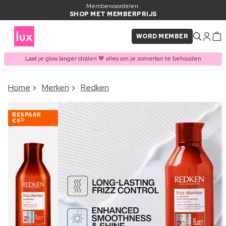
Membervoordelen:
SHOP MET MEMBERPRIJS
WORD MEMBER
Laat je glow langer stralen 🤎 alles om je zomertan te behouden
×
Home
Merken
Redken
ITEM TOEGEVOEGD AAN
Vaak samen gekocht met
WINKELMAND
BESPAAR
€6
70