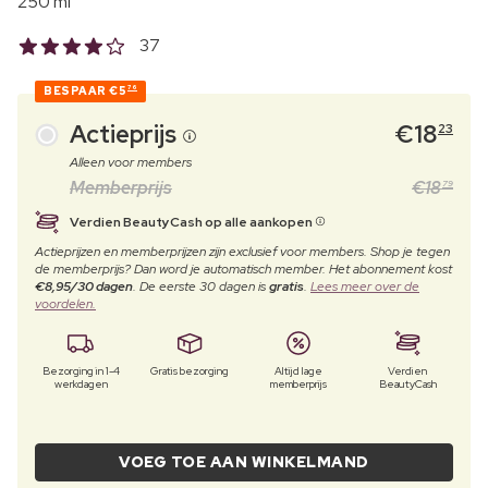
250 ml
37
BESPAAR
€5
76
Actieprijs
€
18
23
Alleen voor members
Memberprijs
€
18
79
Verdien BeautyCash op alle aankopen
Actieprijzen en memberprijzen zijn exclusief voor members. Shop je tegen
de memberprijs? Dan word je automatisch member. Het abonnement kost
€8,95/30 dagen
. De eerste 30 dagen is
gratis
.
Lees meer over de
voordelen.
Bezorging in 1-4
Gratis bezorging
Altijd lage
Verdien
werkdagen
memberprijs
BeautyCash
VOEG TOE AAN WINKELMAND