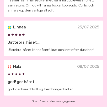
nästintill samma resultat med samma upplevelse för ett
sämre pris. Om du vill främja lockar köp acidic Curts, och
annars köp den vanliga all soft.
Linnea
25/07 2025
Jättebra, håret...
Jättebra, håret känns återfuktat och lent efter duschen!
Hala
08/07 2025
god! gør håret...
god! gør håret blødt og frembringer krøller
3 van 3 recensies weergegeven