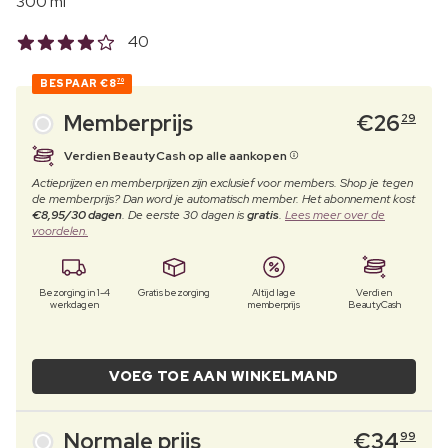
300 ml
40
BESPAAR
€8
70
Memberprijs
€
26
29
Verdien BeautyCash op alle aankopen
Actieprijzen en memberprijzen zijn exclusief voor members. Shop je tegen
de memberprijs? Dan word je automatisch member. Het abonnement kost
€8,95/30 dagen
. De eerste 30 dagen is
gratis
.
Lees meer over de
voordelen.
Bezorging in 1-4
Gratis bezorging
Altijd lage
Verdien
werkdagen
memberprijs
BeautyCash
VOEG TOE AAN WINKELMAND
Normale prijs
€
34
99