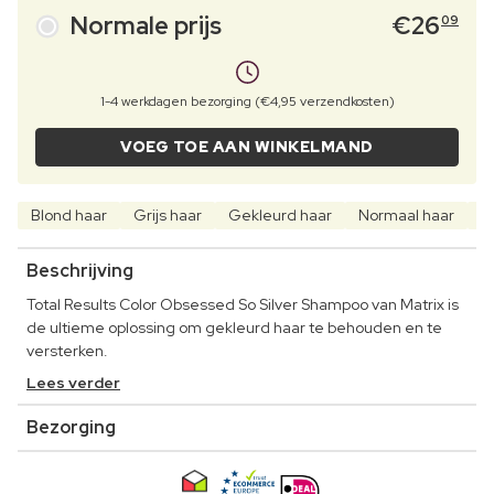
Normale prijs
€
26
09
1-4 werkdagen bezorging (€4,95 verzendkosten)
VOEG TOE AAN WINKELMAND
Blond haar
Grijs haar
Gekleurd haar
Normaal haar
S
Beschrijving
Total Results Color Obsessed So Silver Shampoo van Matrix is
de ultieme oplossing om gekleurd haar te behouden en te
versterken.
Lees verder
Bezorging