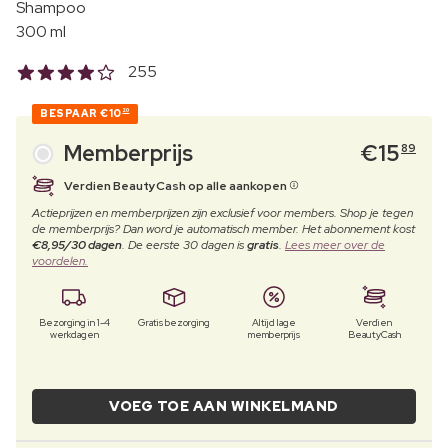
Shampoo
300 ml
255
BESPAAR
€10
20
Memberprijs
€
15
89
Verdien BeautyCash op alle aankopen
Actieprijzen en memberprijzen zijn exclusief voor members. Shop je tegen
de memberprijs? Dan word je automatisch member. Het abonnement kost
€8,95/30 dagen
. De eerste 30 dagen is
gratis
.
Lees meer over de
voordelen.
Bezorging in 1-4
Gratis bezorging
Altijd lage
Verdien
werkdagen
memberprijs
BeautyCash
VOEG TOE AAN WINKELMAND