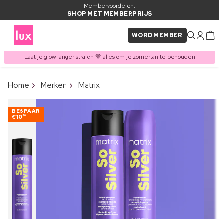
Membervoordelen:
SHOP MET MEMBERPRIJS
WORD MEMBER
Laat je glow langer stralen 🤎 alles om je zomertan te behouden
×
Home
Merken
Matrix
ITEM TOEGEVOEGD AAN
Vaak samen gekocht met
WINKELMAND
BESPAAR
€10
20