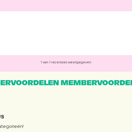
1 van 1 recensies weergegeven
ERVOORDELEN MEMBERVOORDEL
JS
categorieën!