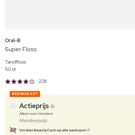
Oral-B
Super Floss
Tandfloss
50 st
228
BESPAAR
€2
83
Actieprijs
Alleen voor members
Memberprijs
Verdien BeautyCash op alle aankopen