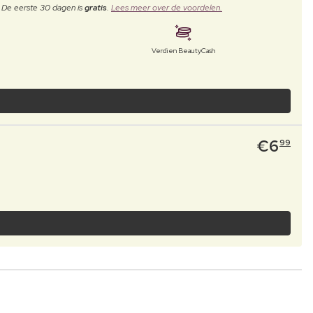
. De eerste 30 dagen is
gratis
.
Lees meer over de voordelen.
Verdien BeautyCash
€
6
99