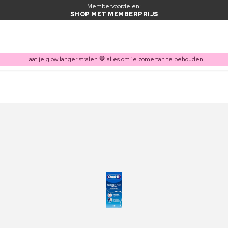
Membervoordelen:
SHOP MET MEMBERPRIJS
Laat je glow langer stralen 🤎 alles om je zomertan te behouden
ITEM TOEGEVOEGD AAN WINKELMAND
Vaak samen gekocht met