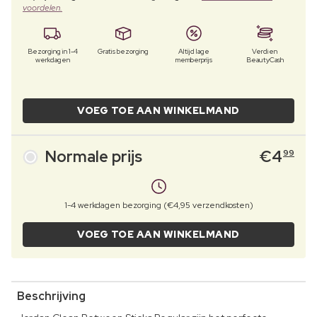
voordelen.
Bezorging in 1-4
Gratis bezorging
Altijd lage
Verdien
werkdagen
memberprijs
BeautyCash
VOEG TOE AAN WINKELMAND
Normale prijs
€
4
99
1-4 werkdagen bezorging (€4,95 verzendkosten)
VOEG TOE AAN WINKELMAND
Beschrijving