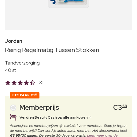
Jordan
Reinig Regelmatig Tussen Stokken
Tandverzorging
40 st
31
BESPAAR
€1
30
Memberprijs
€
3
69
Verdien BeautyCash op alle aankopen
Actieprijzen en memberprijzen zijn exclusief voor members. Shop je tegen
de memberprijs? Dan word je automatisch member. Het abonnement kost
€8,95/30 dagen
. De eerste 30 dagen is
gratis
.
Lees meer over de