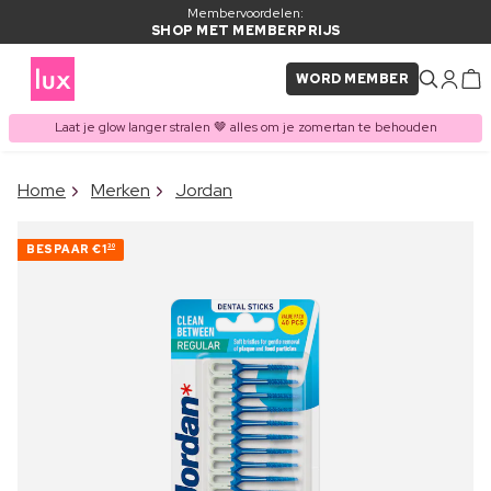
Membervoordelen:
SHOP MET MEMBERPRIJS
WORD MEMBER
Laat je glow langer stralen 🤎 alles om je zomertan te behouden
×
Home
Merken
Jordan
ITEM TOEGEVOEGD AAN
Vaak samen gekocht met
WINKELMAND
BESPAAR
€1
30