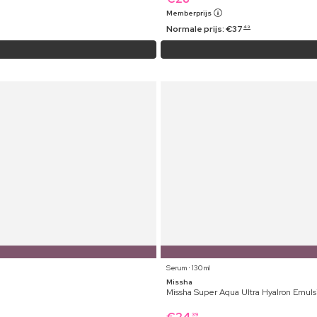
Memberprijs
Normale prijs:
€
37
49
Serum ⋅ 130 ml
Missha
Missha Super Aqua Ultra Hyalron Emuls
39