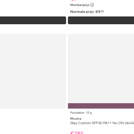
Memberprijs
Normale prijs:
€
9
99
Foundation ⋅ 15 g
Missha
Stay Cushion SPF40 PA++ No.21N Vanill
€
28
09