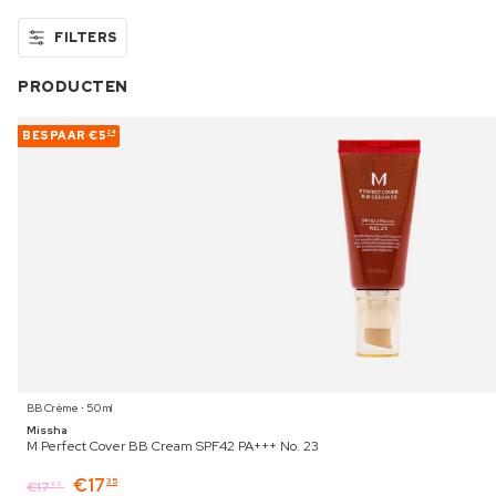
FILTERS
PRODUCTEN
BESPAAR
€5
24
BB Crème ⋅ 50 ml
Missha
M Perfect Cover BB Cream SPF42 PA+++ No. 23
€
17
35
€
17
89