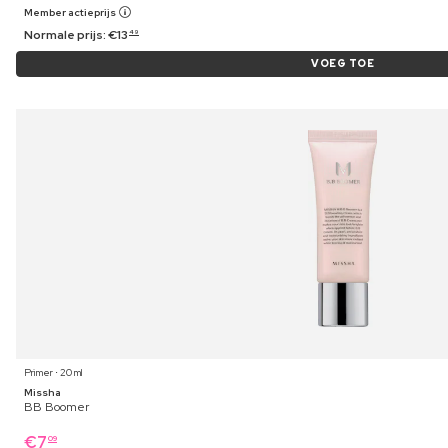
Member actieprijs
Normale prijs:
€
13
49
VOEG TOE
Primer ⋅ 20 ml
Missha
BB Boomer
€
7
09