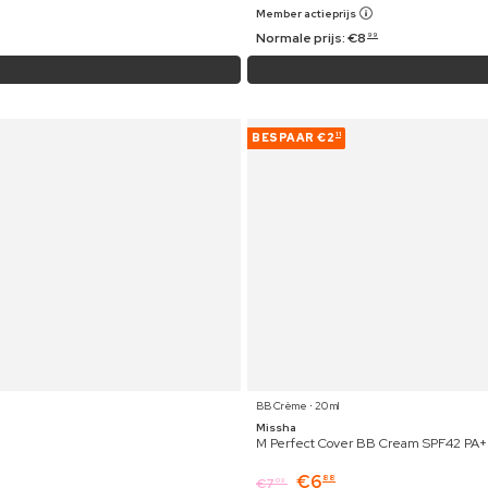
Member actieprijs
Normale prijs:
€
8
99
BESPAAR
€2
11
BB Crème ⋅ 20 ml
Missha
M Perfect Cover BB Cream SPF42 PA+
€
6
88
€
7
09