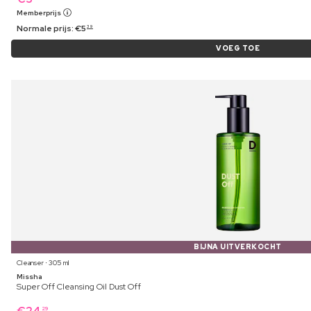
Memberprijs
Normale prijs:
€
5
39
VOEG TOE
BIJNA UITVERKOCHT
Cleanser ⋅ 305 ml
Missha
Super Off Cleansing Oil Dust Off
29