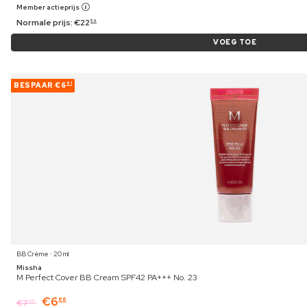
Member actieprijs
Normale prijs:
€
22
59
VOEG TOE
BESPAAR
€6
61
BB Crème ⋅ 20 ml
Missha
M Perfect Cover BB Cream SPF42 PA+++ No. 23
€
6
88
€
7
09