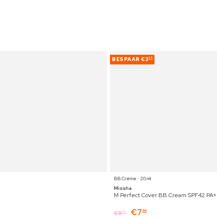
BESPAAR
€3
05
BB Crème ⋅ 20 ml
Missha
M Perfect Cover BB Cream SPF42 PA+
€
7
94
€
8
19