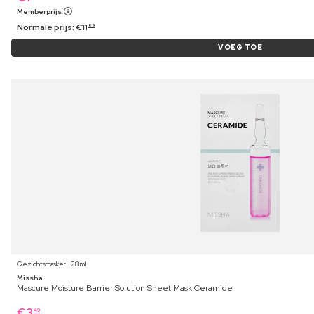
Memberprijs
Normale prijs:
€
11
89
VOEG TOE
Gezichtsmasker ⋅ 28 ml
Missha
Mascure Moisture Barrier Solution Sheet Mask Ceramide
€
3
49