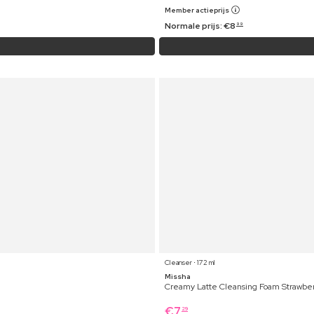
Member actieprijs
Normale prijs:
€
8
99
Cleanser ⋅ 172 ml
Missha
Creamy Latte Cleansing Foam Strawbe
€
7
29