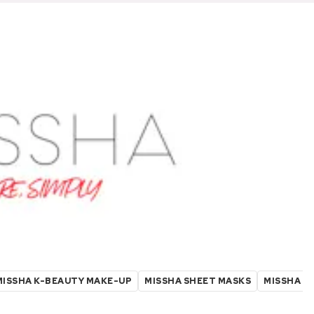
MISSHA K-BEAUTY MAKE-UP
MISSHA SHEET MASKS
MISSHA G