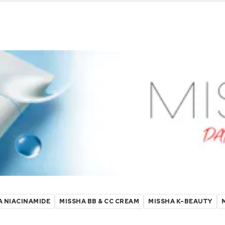
A NIACINAMIDE
MISSHA BB & CC CREAM
MISSHA K-BEAUTY