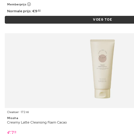
Memberprijs
Normale prijs:
€
9
49
VOEG TOE
Cleanser ⋅ 172 ml
Missha
Creamy Latte Cleansing Foam Cacao
€
7
19