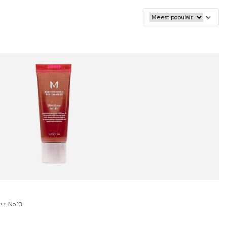
++ No.13