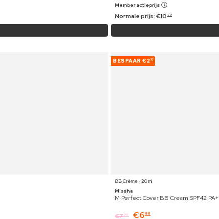
Member actieprijs
Normale prijs:
€
10
99
BESPAAR
€2
11
BB Crème ⋅ 20 ml
Missha
M Perfect Cover BB Cream SPF42 PA++
€
6
88
€
7
09