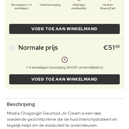
Bezorging in 1-4
Gratis bezorging
Altijd lage
Verdien
werkdagen
memberprijs
BeautyCash
VOEG TOE AAN WINKELMAND
Normale prijs
€
51
49
1-4 werkdagen bezorging (€4,95 verzendkosten)
VOEG TOE AAN WINKELMAND
Beschrijving
Missha Chogongjin Geumsul Jin Cream is een rijke,
voedende gezichtscrème die de huid intens hydrateert en
tegelijk helpt om de elasticiteit te ondersteunen.