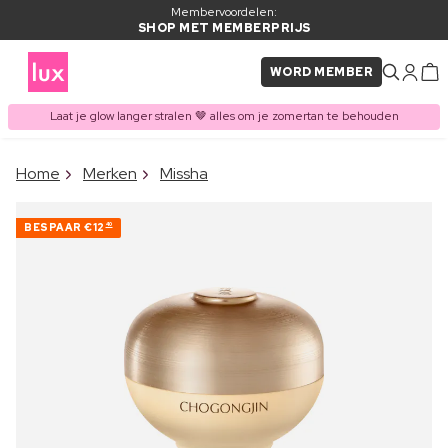
Membervoordelen:
SHOP MET MEMBERPRIJS
WORD MEMBER
Laat je glow langer stralen 🤎 alles om je zomertan te behouden
×
Home
Merken
Missha
ITEM TOEGEVOEGD AAN
Vaak samen gekocht met
WINKELMAND
BESPAAR
€12
40