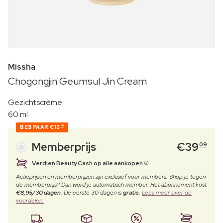
Missha
Chogongjin Geumsul Jin Cream
Gezichtscrème
60 ml
BESPAAR
€12
40
Memberprijs
€
39
09
Verdien BeautyCash op alle aankopen
Actieprijzen en memberprijzen zijn exclusief voor members. Shop je tegen
de memberprijs? Dan word je automatisch member. Het abonnement kost
€8,95/30 dagen
. De eerste 30 dagen is
gratis
.
Lees meer over de
voordelen.