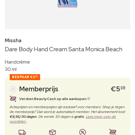
Missha
Dare Body Hand Cream Santa Monica Beach
Handcrème
30 ml
BESPAAR
€2
80
Memberprijs
€
5
09
Verdien BeautyCash op alle aankopen
Actieprijzen en memberprijzen zijn exclusief voor members. Shop je tegen
de memberprijs? Dan word je automatisch member. Het abonnement kost
€8,95/30 dagen
. De eerste 30 dagen is
gratis
.
Lees meer over de
voordelen.