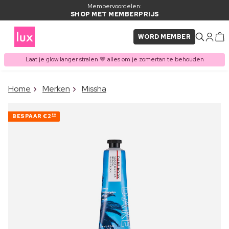
Membervoordelen:
SHOP MET MEMBERPRIJS
WORD MEMBER
Laat je glow langer stralen 🤎 alles om je zomertan te behouden
×
Home
Merken
Missha
ITEM TOEGEVOEGD AAN
Vaak samen gekocht met
WINKELMAND
BESPAAR
€2
80