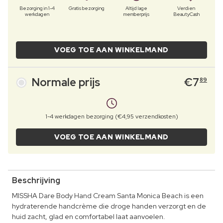
Bezorging in 1-4
Gratis bezorging
Altijd lage
Verdien
werkdagen
memberprijs
BeautyCash
VOEG TOE AAN WINKELMAND
Normale prijs
€
7
89
1-4 werkdagen bezorging (€4,95 verzendkosten)
VOEG TOE AAN WINKELMAND
Beschrijving
MISSHA Dare Body Hand Cream Santa Monica Beach is een
hydraterende handcrème die droge handen verzorgt en de
huid zacht, glad en comfortabel laat aanvoelen.